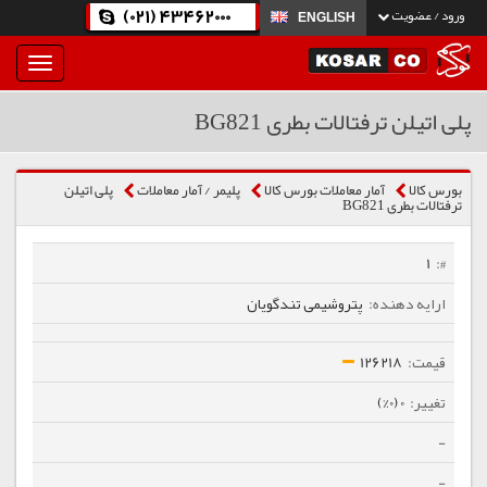
(021) 43462000
ورود / عضویت
ENGLISH
بار
و
بسته
پلی اتیلن ترفتالات بطری BG821
نمودن
فهرست
بورس کالا
آمار معاملات بورس کالا
پلیمر / آمار معاملات
پلی اتیلن
ترفتالات بطری BG821
1
پتروشیمی تندگویان
126218
0 (0%)
-
-