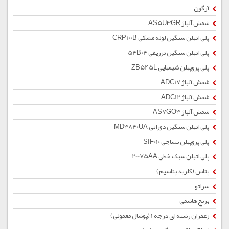
آرگون
شمش آلیاژ AS5U3GR
پلی اتیلن سنگین لوله مشکی CRP100B
پلی اتیلن سنگین تزریقی 54B04
پلی پروپیلن شیمیایی ZB545L
شمش آلیاژ ADC17
شمش آلیاژ ADC12
شمش آلیاژ AS7GO3
پلی اتیلن سنگین دورانی MD3840UA
پلی پروپیلن نساجی SIF010
پلی اتیلن سبک خطی 20075AA
پتاس (کلرید پتاسیم)
سراتو
برنج هاشمی
زعفران رشته ای درجه 1 (پوشال معمولی)