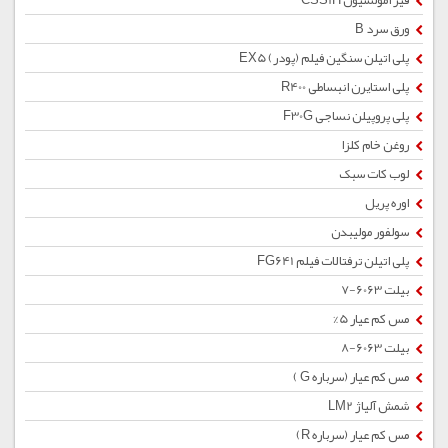
قیر امولسیون CSS1H
ورق سرد B
پلی اتیلن سنگین فیلم (پودر) EX5
پلی استایرن انبساطی R400
پلی پروپیلن نساجی F30G
روغن خام کلزا
لوب کات سبک
اوره پریل
سولفور مولیبدن
پلی اتیلن ترفتالات فیلم FG641
بیلت 6063-7
مس کم عیار 5%
بیلت 6063-8
مس کم عیار (سرباره G )
شمش آلیاژ LM2
مس کم عیار (سرباره R)