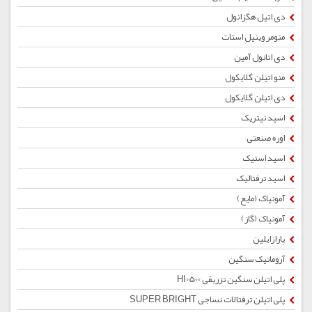
دی اتیل هگزانول
منومر وینیل استات
دی اتانول آمین
منو اتیلن گلایکول
دی اتیلن گلایکول
اسید نیتریک
اوره صنعتی
اسید استیک
اسید ترفتالیک
آمونیاک (مایع)
آمونیاک (گاز)
پارازایلین
آروماتیک سنگین
پلی اتیلن سنگین تزریقی HI0500
پلی اتیلن ترفتالات نساجی SUPER BRIGHT