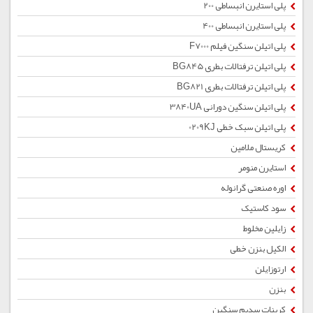
پلی استایرن انبساطی 200
پلی استایرن انبساطی 400
پلی اتیلن سنگین فیلم F7000
پلی اتیلن ترفتالات بطری BG845
پلی اتیلن ترفتالات بطری BG821
پلی اتیلن سنگین دورانی 3840UA
پلی اتیلن سبک خطی 0209KJ
کریستال ملامین
استایرن منومر
اوره صنعتی گرانوله
سود کاستیک
زایلین مخلوط
الکیل بنزن خطی
ارتوزایلن
بنزن
کربنات سدیم سنگین