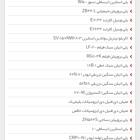
پلی استایرن انبساطی نسوز W500
پلی پروپیلن شیمیایی ZB440L
پلی وینیل کلراید E7044
پلی وینیل کلراید E6644
اکریلو نیتریل بوتادین استایرن SV0157NW2803
پلی اتیلن سبک فیلم LF0200
پلی پروپیلن فیلم RG1104K
پلی اتیلن سبک خطی 18B01
پلی اتیلن سنگین تزریقی(پودر) 62N07
پلی اتیلن سنگین تزریقی 52b18
پلی اتیلن سنگین اکستروژن 7700M
متیلن دی فنیل دی ایزوسیانات پلیمریک
متیلن دی فنیل دی ایزوسیانات خالص
پلی پروپیلن نساجی ZH564S
پلی استایرن انبساطی 100
پلی اتیلن سنگین لوله (پودر) CRP100N