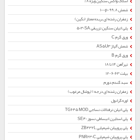
اسلاک واکس سنگین ویژه 8%
شمش 1000p-99.8
زعفران رشته ای بریده ممتاز (نگین)
پلی اتیلن سنگین تزریقی 5030SA
ورق گرم C
شمش آلیاژ AS5U3
ورق گرم B
تیرآهن 14 تا 18
بیلت 6063-12
سبد گندم دورم
زعفران رشته ای درجه 1 (پوشال مرغوب)
اوره گرانول
پلی اتیلن ترفتالات نساجی TG645 MOD
پلی استایرن انبساطی نسوز SE40
پلی پروپیلن شیمیایی ZB432L
پلی پروپیلن شیمیایی PNR230C