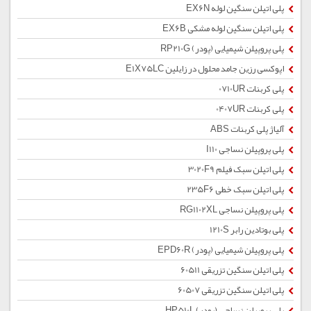
پلی اتیلن سنگین لوله EX6N
پلی اتیلن سنگین لوله مشکی EX6B
پلی پروپیلن شیمیایی (پودر) RP210G
اپوکسی رزین جامد محلول در زایلین E1X75LC
پلی کربنات 0710UR
پلی کربنات 0407UR
آلیاژ پلی کربنات ABS
پلی پروپیلن نساجی I110
پلی اتیلن سبک فیلم 3020F9
پلی اتیلن سبک خطی 235F6
پلی پروپیلن نساجی RG1102XL
پلی بوتادین رابر 1210S
پلی پروپیلن شیمیایی (پودر) EPD60R
پلی اتیلن سنگین تزریقی 60511
پلی اتیلن سنگین تزریقی 60507
پلی پروپیلن نساجی (پودر) HP510L