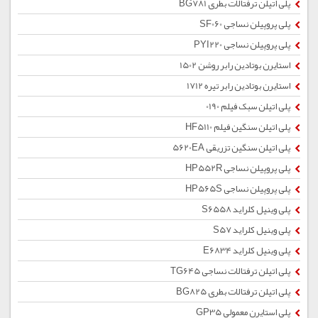
پلی اتیلن ترفتالات بطری BG781
پلی پروپیلن نساجی SF060
پلی پروپیلن نساجی PYI220
استایرن بوتادین رابر روشن 1502
استایرن بوتادین رابر تیره 1712
پلی اتیلن سبک فیلم 0190
پلی اتیلن سنگین فیلم HF5110
پلی اتیلن سنگین تزریقی 5620EA
پلی پروپیلن نساجی HP552R
پلی پروپیلن نساجی HP565S
پلی وینیل کلراید S6558
پلی وینیل کلراید S57
پلی وینیل کلراید E6834
پلی اتیلن ترفتالات نساجی TG645
پلی اتیلن ترفتالات بطری BG825
پلی استایرن معمولی GP35