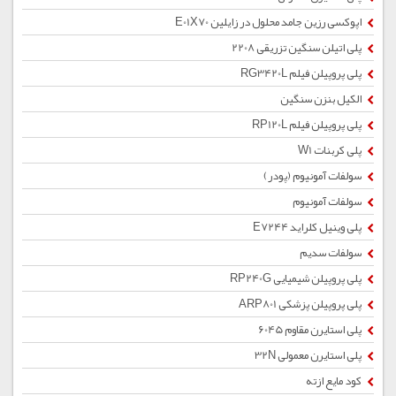
اپوکسی رزین جامد محلول در زایلین E01X70
پلی اتیلن سنگین تزریقی 2208
پلی پروپیلن فیلم RG3420L
الکیل بنزن سنگین
پلی پروپیلن فیلم RP120L
پلی کربنات W1
سولفات آمونیوم (پودر)
سولفات آمونیوم
پلی وینیل کلراید E7244
سولفات سدیم
پلی پروپیلن شیمیایی RP240G
پلی پروپیلن پزشکی ARP801
پلی استایرن مقاوم 6045
پلی استایرن معمولی 32N
کود مایع ازته