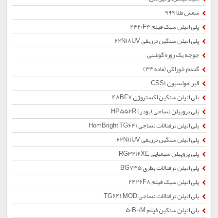
شمش طلا 999
پلی اتیلن سبک فیلم 2420F3
پلی اتیلن سنگین تزریقی 62N18UV
جوجه یک روزه گوشتی
گندم خوراکی (ماده 33)
قیر امولسیون CSS1
پلی اتیلن سنگین اکستروژن 48BF7
پلی پروپیلن نساجی (پودر) HP552R
پلی اتیلن ترفتالات نساجی HomBright TG641
پلی اتیلن سنگین تزریقی 62N11UV
پلی پروپیلن شیمیایی RG3212XE
پلی اتیلن ترفتالات بطری BG735
پلی اتیلن سبک فیلم 2426F8
پلی اتیلن ترفتالات نساجی TG641 MOD
پلی اتیلن سنگین فیلم 50B01M