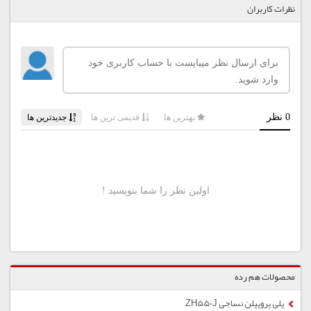
نظرات کاربران
محصولات هم رده
پلی پروپیلن نساجی ZH550J