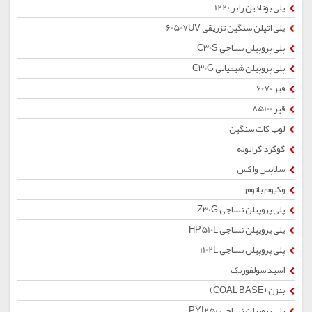
پلی بوتادین رابر 1220
پلی اتیلن سنگین تزریقی 60507UV
پلی پروپیلن نساجی C30S
پلی پروپیلن شیمیایی C30G
قیر 6070
قیر 85100
لوب کات سنگین
گوگرد گرانوله
سلاپس واکس
وکیوم باتوم
پلی پروپیلن نساجی Z30G
پلی پروپیلن نساجی HP510L
پلی پروپیلن نساجی 1102L
اسید سولفوریک
بنزن (COAL BASE)
پلی پروپیلن نساجی PYI250