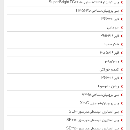
پلی اتیلن ترفتالات نساجی Super Bright TG645
پلی پروپیلن نساجی HP564S
قیر PG7610
جو دامی
قیر PG6416
شکر سفید
قیر PG5816
روغن پالم
گندم خوراکی
قیر PG7016
روغن خام سویا
پلی پروپیلن نساجی V30G
پلی پروپیلن شیمیایی X30G
پلی استایرن انبساطی دیرسوز SE100
پلی استایرن انبساطی دیرسوز SE250
پلی استایرن انبساطی دیرسوز SE350