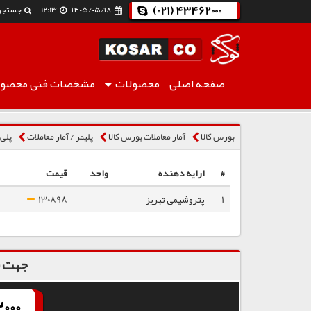
(021) 43462000
۱۴۰۵/۰۵/۱۸
12:13
جستجو
صفحه اصلی
محصولات
مشخصات فنی
محصول
پلی استایرن انبساطی 200
بورس کالا
آمار معاملات بورس کالا
پلیمر / آمار معاملات
پلی 
#
ارایه دهنده
واحد
قیمت
1
پتروشیمی تبریز
130898
جهت س
000