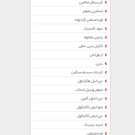
کریستال ملامین
استایرن منومر
اوره صنعتی گرانوله
سود کاستیک
زایلین مخلوط
الکیل بنزن خطی
ارتوزایلن
بنزن
کربنات سدیم سنگین
دی اتیل هگزانول
منومر وینیل استات
دی اتانول آمین
منو اتیلن گلایکول
دی اتیلن گلایکول
اسید نیتریک
اوره صنعتی