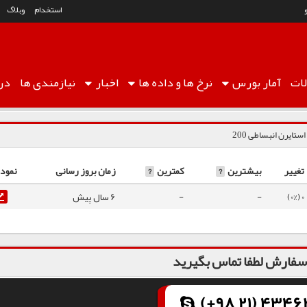
استخدام
وبلاگ
ات
آمار
بورس
نرخ ها
و داده ها
اخبار
نیازمندی ها
درب
استایرن انبساطی 200
تغییر
بیشترین
?
کمترین
?
زمان بروز رسانی
نمودا
0 (0%)
-
-
6 سال پیش
فارش لطفا تماس بگیرید
(+98 21) 43462