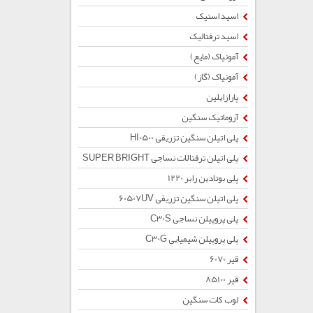
اسید استیک
اسید ترفتالیک
آمونیاک (مایع)
آمونیاک (گاز)
پارازایلین
آروماتیک سنگین
پلی اتیلن سنگین تزریقی HI0500
پلی اتیلن ترفتالات نساجی SUPER BRIGHT
پلی بوتادین رابر 1220
پلی اتیلن سنگین تزریقی 60507UV
پلی پروپیلن نساجی C30S
پلی پروپیلن شیمیایی C30G
قیر 6070
قیر 85100
لوب کات سنگین