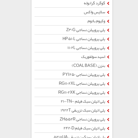
گوگرد گرانوله
سلاپس واکس
وکیوم باتوم
پلی پروپیلن نساجی Z30G
پلی پروپیلن نساجی HP510L
پلی پروپیلن نساجی 1102L
اسید سولفوریک
بنزن (COAL BASE)
پلی پروپیلن نساجی PYI250
پلی پروپیلن نساجی RG1102XL
پلی پروپیلن نساجی RG1102XK
پلی اتیلن سبک فیلم 2100TN00
پلی اتیلن سبک تزریقی 1922T
پلی پروپیلن نساجی ZH552R
پلی اتیلن سبک فیلم 2420D
پلی اتیلن سنگین تزریقی 5218UA