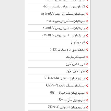
اکریلونیتریل بوتادین استایرن 0150
پلی اتیلن سنگین تزریقی 52505UV
پلی اتیلن سنگین تزریقی 60505
پلی اتیلن سنگین تزریقی 60511UV
پلی اتیلن سنگین تزریقی 52511UV
ایزوبوتانول
تولوئن دی ایزو سیانات (TDI)
اسید کلریدریک
تری اتانول آمین
منو اتانول آمین
پلی پروپیلن شیمیایی ZH515MA
پلی اتیلن سنگین لوله CRP100N
پلی پروپیلن نساجی RG1101S
پلی وینیل کلراید S70
پلی پروپیلن شیمیایی ZR230C