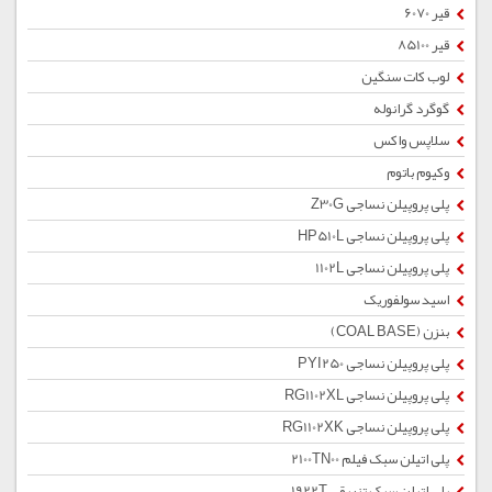
قیر 6070
قیر 85100
لوب کات سنگین
گوگرد گرانوله
سلاپس واکس
وکیوم باتوم
پلی پروپیلن نساجی Z30G
پلی پروپیلن نساجی HP510L
پلی پروپیلن نساجی 1102L
اسید سولفوریک
بنزن (COAL BASE)
پلی پروپیلن نساجی PYI250
پلی پروپیلن نساجی RG1102XL
پلی پروپیلن نساجی RG1102XK
پلی اتیلن سبک فیلم 2100TN00
پلی اتیلن سبک تزریقی 1922T