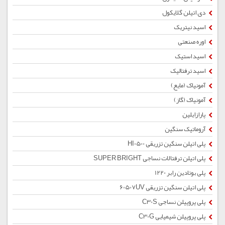
دی اتیلن گلایکول
اسید نیتریک
اوره صنعتی
اسید استیک
اسید ترفتالیک
آمونیاک (مایع)
آمونیاک (گاز)
پارازایلین
آروماتیک سنگین
پلی اتیلن سنگین تزریقی HI0500
پلی اتیلن ترفتالات نساجی SUPER BRIGHT
پلی بوتادین رابر 1220
پلی اتیلن سنگین تزریقی 60507UV
پلی پروپیلن نساجی C30S
پلی پروپیلن شیمیایی C30G