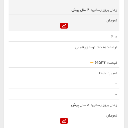
6 سال پیش
2
نوید زرشیمی
61532
0 (0%)
-
-
8 سال پیش