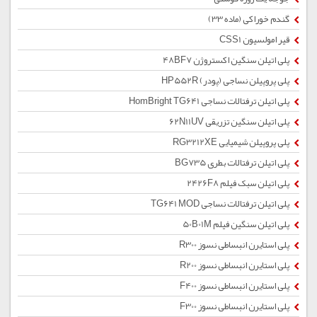
گندم خوراکی (ماده 33)
قیر امولسیون CSS1
پلی اتیلن سنگین اکستروژن 48BF7
پلی پروپیلن نساجی (پودر) HP552R
پلی اتیلن ترفتالات نساجی HomBright TG641
پلی اتیلن سنگین تزریقی 62N11UV
پلی پروپیلن شیمیایی RG3212XE
پلی اتیلن ترفتالات بطری BG735
پلی اتیلن سبک فیلم 2426F8
پلی اتیلن ترفتالات نساجی TG641 MOD
پلی اتیلن سنگین فیلم 50B01M
پلی استایرن انبساطی نسوز R300
پلی استایرن انبساطی نسوز R200
پلی استایرن انبساطی نسوز F400
پلی استایرن انبساطی نسوز F300