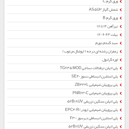
ورق گرم C
شمش آلیاژ AS5U3
ورق گرم B
تیرآهن 14 تا 18
بیلت 6063-12
سبد گندم دورم
زعفران رشته ای درجه 1 (پوشال مرغوب)
اوره گرانول
پلی اتیلن ترفتالات نساجی TG645 MOD
پلی استایرن انبساطی نسوز SE40
پلی پروپیلن شیمیایی ZB432L
پلی پروپیلن شیمیایی PNR230C
پلی اتیلن سنگین تزریقی 52B18UV
پلی پروپیلن شیمیایی (پودر) EPC40R
پلی استایرن انبساطی دیرسوز F300
پلی اتیلن سنگین تزریقی 52B11UV