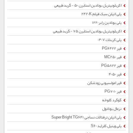
اکریلونیتریل بوتادین استایرن 50 - گرید طبیعی
پلی اتیلن سبک فیلم 2420K
پلی بوتادین رابر1220
اکریلونیتریل بوتادین استایرن 75 - گرید طبیعی
پلی کربنات 0407
قیر PG6422
قیر MC250
قیر PG5822
قیر 4050
قیر امولسیونی زودشکن
قیر PG7010
گوگرد کلوخه
نرمال بوتانول
پلی اتیلن ترفتالات نساجی Super Bright TG641
پلی وینیل کلراید S60