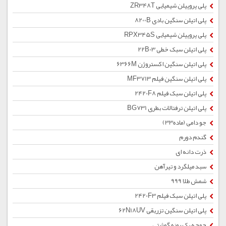
پلی پروپیلن شیمیایی ZR348T
پلی اتیلن سنگین بادی 8200B
پلی پروپیلن شیمیایی RPX345S
پلی اتیلن سبک خطی 22B03
پلی اتیلن سنگین اکستروژن 6366M
پلی اتیلن سنگین فیلم MF3713
پلی اتیلن سبک فیلم 2420F8
پلی اتیلن ترفتالات بطری BG731
جو دامی (ماده33)
گندم دورم
ذرت دانه ای
سبد میلگرد و تیرآهن
شمش طلا 999
پلی اتیلن سبک فیلم 2420F3
پلی اتیلن سنگین تزریقی 62N18UV
جوجه یک روزه گوشتی