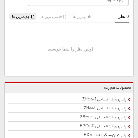
محصولات هم رده
پلی پروپیلن نساجی ZH550J
پلی پروپیلن نساجی ZH510L
پلی پروپیلن شیمیایی ZB332L
پلی پروپیلن شیمیایی EPC40R
پلی اتیلن سنگین فیلم EX5