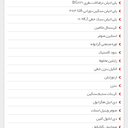
پلی اتیلن ترفتالات بطری BG821
پلی اتیلن سنگین دورانی 3840UA
پلی اتیلن سبک خطی 0209KJ
کریستال ملامین
استایرن منومر
اوره صنعتی گرانوله
سود کاستیک
زایلین مخلوط
الکیل بنزن خطی
ارتوزایلن
بنزن
کربنات سدیم سنگین
دی اتیل هگزانول
منومر وینیل استات
دی اتانول آمین
منو اتیلن گلایکول