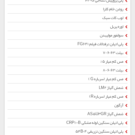
پلی پروپیلن نساجی F30G
روغن خام کلزا
لوب کات سبک
اوره پریل
سولفور مولیبدن
پلی اتیلن ترفتالات فیلم FG641
بیلت 6063-7
مس کم عیار 5%
بیلت 6063-8
مس کم عیار (سرباره G )
شمش آلیاژ LM2
مس کم عیار (سرباره R)
آرگون
شمش آلیاژ AS5U3GR
پلی اتیلن سنگین لوله مشکی CRP100B
پلی اتیلن سنگین تزریقی 54B04