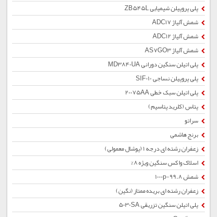
پلی پروپیلن شیمیایی ZB545L
شمش آلیاژ ADC17
شمش آلیاژ ADC12
شمش آلیاژ AS7GO3
پلی اتیلن سنگین دورانی MD3840UA
پلی پروپیلن نساجی SIF010
پلی اتیلن سبک خطی 20075AA
پتاس (کلرید پتاسیم)
سراتو
برنج هاشمی
زعفران رشته ای درجه 1 (پوشال معمولی)
اسلاک واکس سنگین ویژه 8%
شمش 1000p-99.8
زعفران رشته ای بریده ممتاز (نگین)
پلی اتیلن سنگین تزریقی 5030SA