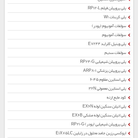
پلی پروپیلن فیلم RP120L
پلی کربنات W1
سولفات آمونیوم (پودر)
سولفات آمونیوم
پلی وینیل کلراید E7244
سولفات سدیم
پلی پروپیلن شیمیایی RP240G
پلی پروپیلن پزشکی ARP801
پلی استایرن مقاوم 6045
پلی استایرن معمولی 32N
کود مایع ازته
پلی اتیلن سنگین لوله EX6N
پلی اتیلن سنگین لوله مشکی EX6B
پلی پروپیلن شیمیایی (پودر) RP210G
اپوکسی رزین جامد محلول در زایلین E1X75LC