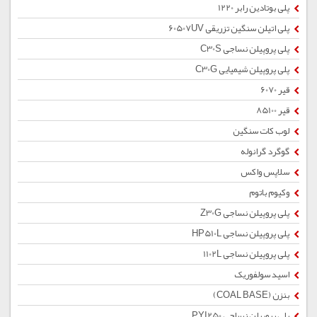
پلی بوتادین رابر 1220
پلی اتیلن سنگین تزریقی 60507UV
پلی پروپیلن نساجی C30S
پلی پروپیلن شیمیایی C30G
قیر 6070
قیر 85100
لوب کات سنگین
گوگرد گرانوله
سلاپس واکس
وکیوم باتوم
پلی پروپیلن نساجی Z30G
پلی پروپیلن نساجی HP510L
پلی پروپیلن نساجی 1102L
اسید سولفوریک
بنزن (COAL BASE)
پلی پروپیلن نساجی PYI250