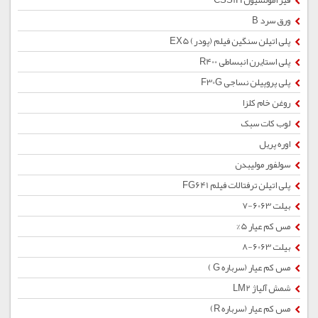
قیر امولسیون CSS1H
ورق سرد B
پلی اتیلن سنگین فیلم (پودر) EX5
پلی استایرن انبساطی R400
پلی پروپیلن نساجی F30G
روغن خام کلزا
لوب کات سبک
اوره پریل
سولفور مولیبدن
پلی اتیلن ترفتالات فیلم FG641
بیلت 6063-7
مس کم عیار 5%
بیلت 6063-8
مس کم عیار (سرباره G )
شمش آلیاژ LM2
مس کم عیار (سرباره R)