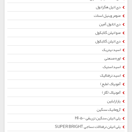
دی اتیل هگزانول
منومر وینیل استات
دی اتانول آمین
منو اتیلن گلایکول
دی اتیلن گلایکول
اسید نیتریک
اوره صنعتی
اسید استیک
اسید ترفتالیک
آمونیاک (مایع)
آمونیاک (گاز)
پارازایلین
آروماتیک سنگین
پلی اتیلن سنگین تزریقی HI0500
پلی اتیلن ترفتالات نساجی SUPER BRIGHT