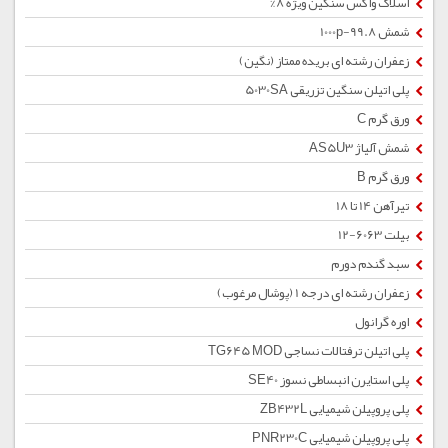
اسلاک واکس سنگین ویژه 8%
شمش 1000p-99.8
زعفران رشته ای بریده ممتاز (نگین)
پلی اتیلن سنگین تزریقی 5030SA
ورق گرم C
شمش آلیاژ AS5U3
ورق گرم B
تیرآهن 14 تا 18
بیلت 6063-12
سبد گندم دورم
زعفران رشته ای درجه 1 (پوشال مرغوب)
اوره گرانول
پلی اتیلن ترفتالات نساجی TG645 MOD
پلی استایرن انبساطی نسوز SE40
پلی پروپیلن شیمیایی ZB432L
پلی پروپیلن شیمیایی PNR230C