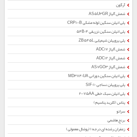
آرگون
شمش آلیاژ AS5U3GR
پلی اتیلن سنگین لوله مشکی CRP100B
پلی اتیلن سنگین تزریقی 54B04
پلی پروپیلن شیمیایی ZB545L
شمش آلیاژ ADC17
شمش آلیاژ ADC12
شمش آلیاژ AS7GO3
پلی اتیلن سنگین دورانی MD3840UA
پلی پروپیلن نساجی SIF010
پلی اتیلن سبک خطی 20075AA
پتاس (کلرید پتاسیم)
سراتو
برنج هاشمی
زعفران رشته ای درجه 1 (پوشال معمولی)