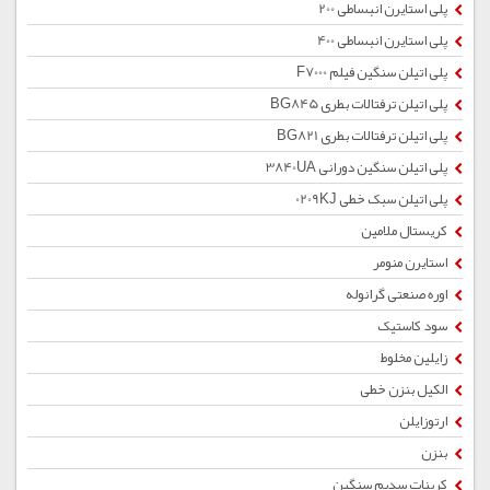
پلی استایرن انبساطی 200
پلی استایرن انبساطی 400
پلی اتیلن سنگین فیلم F7000
پلی اتیلن ترفتالات بطری BG845
پلی اتیلن ترفتالات بطری BG821
پلی اتیلن سنگین دورانی 3840UA
پلی اتیلن سبک خطی 0209KJ
کریستال ملامین
استایرن منومر
اوره صنعتی گرانوله
سود کاستیک
زایلین مخلوط
الکیل بنزن خطی
ارتوزایلن
بنزن
کربنات سدیم سنگین