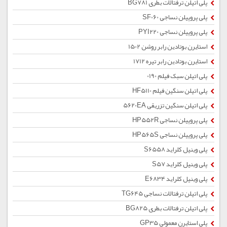
پلی اتیلن ترفتالات بطری BG781
پلی پروپیلن نساجی SF060
پلی پروپیلن نساجی PYI220
استایرن بوتادین رابر روشن 1502
استایرن بوتادین رابر تیره 1712
پلی اتیلن سبک فیلم 0190
پلی اتیلن سنگین فیلم HF5110
پلی اتیلن سنگین تزریقی 5620EA
پلی پروپیلن نساجی HP552R
پلی پروپیلن نساجی HP565S
پلی وینیل کلراید S6558
پلی وینیل کلراید S57
پلی وینیل کلراید E6834
پلی اتیلن ترفتالات نساجی TG645
پلی اتیلن ترفتالات بطری BG825
پلی استایرن معمولی GP35