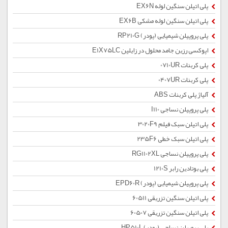
پلی اتیلن سنگین لوله EX6N
پلی اتیلن سنگین لوله مشکی EX6B
پلی پروپیلن شیمیایی (پودر) RP210G
اپوکسی رزین جامد محلول در زایلین E1X75LC
پلی کربنات 0710UR
پلی کربنات 0407UR
آلیاژ پلی کربنات ABS
پلی پروپیلن نساجی I110
پلی اتیلن سبک فیلم 3020F9
پلی اتیلن سبک خطی 235F6
پلی پروپیلن نساجی RG1102XL
پلی بوتادین رابر 1210S
پلی پروپیلن شیمیایی (پودر) EPD60R
پلی اتیلن سنگین تزریقی 60511
پلی اتیلن سنگین تزریقی 60507
پلی پروپیلن نساجی (پودر) HP510L