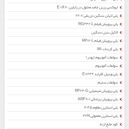
اپوکسی رزین جامد محلول در زایلین E01X70
پلی اتیلن سنگین تزریقی 2208
پلی پروپیلن فیلم RG3420L
الکیل بنزن سنگین
پلی پروپیلن فیلم RP120L
پلی کربنات W1
سولفات آمونیوم (پودر)
سولفات آمونیوم
پلی وینیل کلراید E7244
سولفات سدیم
پلی پروپیلن شیمیایی RP240G
پلی پروپیلن پزشکی ARP801
پلی استایرن مقاوم 6045
پلی استایرن معمولی 32N
کود مایع ازته