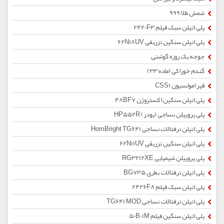
شمش طلا 999
پلی اتیلن سبک فیلم 2420F3
پلی اتیلن سنگین تزریقی 62N18UV
جوجه یک روزه گوشتی
گندم خوراکی (ماده 33)
قیر امولسیون CSS1
پلی اتیلن سنگین اکستروژن 48BF7
پلی پروپیلن نساجی (پودر) HP552R
پلی اتیلن ترفتالات نساجی HomBright TG641
پلی اتیلن سنگین تزریقی 62N11UV
پلی پروپیلن شیمیایی RG3212XE
پلی اتیلن ترفتالات بطری BG735
پلی اتیلن سبک فیلم 2426F8
پلی اتیلن ترفتالات نساجی TG641 MOD
پلی اتیلن سنگین فیلم 50B01M