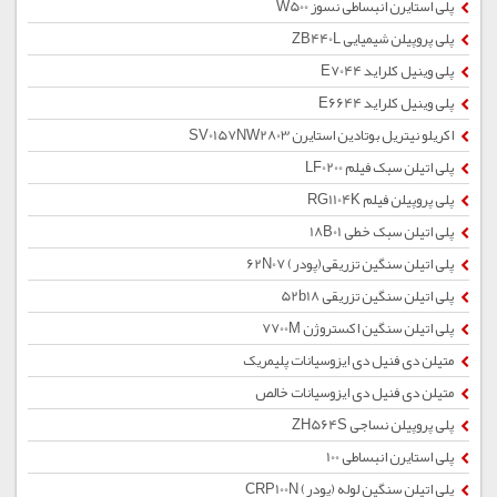
پلی استایرن انبساطی نسوز W500
پلی پروپیلن شیمیایی ZB440L
پلی وینیل کلراید E7044
پلی وینیل کلراید E6644
اکریلو نیتریل بوتادین استایرن SV0157NW2803
پلی اتیلن سبک فیلم LF0200
پلی پروپیلن فیلم RG1104K
پلی اتیلن سبک خطی 18B01
پلی اتیلن سنگین تزریقی(پودر) 62N07
پلی اتیلن سنگین تزریقی 52b18
پلی اتیلن سنگین اکستروژن 7700M
متیلن دی فنیل دی ایزوسیانات پلیمریک
متیلن دی فنیل دی ایزوسیانات خالص
پلی پروپیلن نساجی ZH564S
پلی استایرن انبساطی 100
پلی اتیلن سنگین لوله (پودر) CRP100N