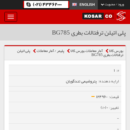
(021) 43462000
ورود / عضویت
ENGLISH
بار
و
بسته
پلی اتیلن ترفتالات بطری BG785
نمودن
فهرست
بورس کالا
آمار معاملات بورس کالا
پلیمر / آمار معاملات
پلی اتیلن
ترفتالات بطری BG785
1
پتروشیمی تندگویان
124960
0 (0%)
-
-