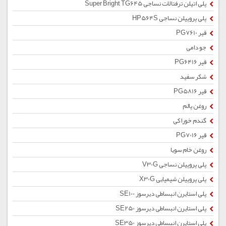
پلی اتیلن ترفتالات نساجی Super Bright TG645
پلی پروپیلن نساجی HP564S
قیر PG7610
جو دامی
قیر PG6416
شکر سفید
قیر PG5816
روغن پالم
گندم خوراکی
قیر PG7016
روغن خام سویا
پلی پروپیلن نساجی V30G
پلی پروپیلن شیمیایی X30G
پلی استایرن انبساطی دیرسوز SE100
پلی استایرن انبساطی دیرسوز SE250
پلی استایرن انبساطی دیرسوز SE350