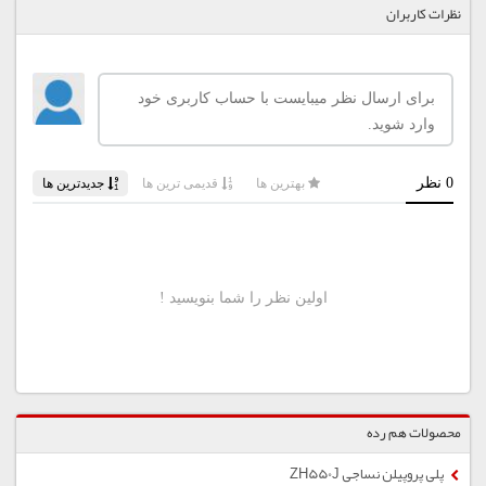
نظرات کاربران
محصولات هم رده
پلی پروپیلن نساجی ZH550J