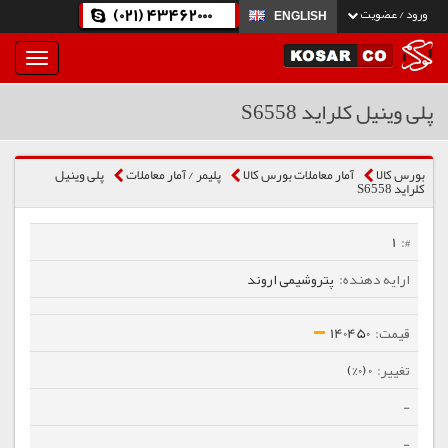
(021) 43462000
ورود / عضویت
ENGLISH
بار
و
بسته
پلی وینیل کلراید S6558
نمودن
فهرست
بورس کالا
آمار معاملات بورس کالا
پلیمر / آمار معاملات
پلی وینیل
کلراید S6558
1
پتروشیمی اروند
140450
0 (0%)
-
-