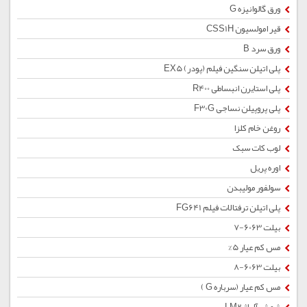
ورق گالوانیزه G
قیر امولسیون CSS1H
ورق سرد B
پلی اتیلن سنگین فیلم (پودر) EX5
پلی استایرن انبساطی R400
پلی پروپیلن نساجی F30G
روغن خام کلزا
لوب کات سبک
اوره پریل
سولفور مولیبدن
پلی اتیلن ترفتالات فیلم FG641
بیلت 6063-7
مس کم عیار 5%
بیلت 6063-8
مس کم عیار (سرباره G )