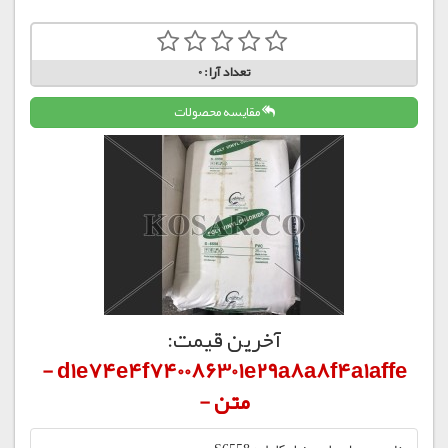
تعداد آرا:
0
مقایسه محصولات
آخرین قیمت:
d1e74e4f740086301e29a8a8f4a1affe -
متن -