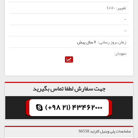
0 (0%)
-
-
6 سال پیش
جهت سفارش لطفا تماس بگیرید
(+98 21) 43462000
مشخصات پلی وینیل کلراید S6558