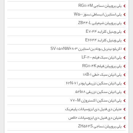
پلی پروپیلن نساجی RG1102M
پلی استایرن انبساطی نسوز W500
پلی پروپیلن شیمیایی ZB440L
پلی وینیل کلراید E7044
پلی وینیل کلراید E6644
اکریلو نیتریل بوتادین استایرن SV0157NW2803
پلی اتیلن سبک فیلم LF0200
پلی پروپیلن فیلم RG1104K
پلی اتیلن سبک خطی 18B01
پلی اتیلن سنگین تزریقی(پودر) 62N07
پلی اتیلن سنگین تزریقی 52b18
پلی اتیلن سنگین اکستروژن 7700M
متیلن دی فنیل دی ایزوسیانات پلیمریک
متیلن دی فنیل دی ایزوسیانات خالص
پلی پروپیلن نساجی ZH564S