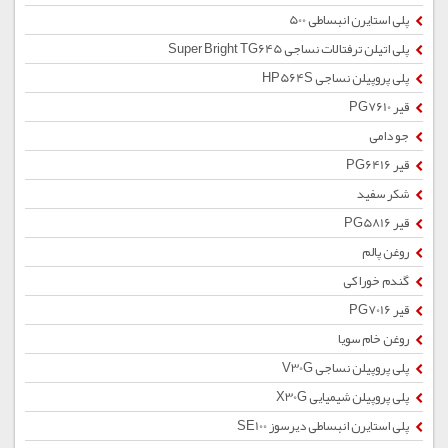
پلی استایرن انبساطی 500
پلی اتیلن ترفتالات نساجی Super Bright TG645
پلی پروپیلن نساجی HP564S
قیر PG7610
جو دامی
قیر PG6416
شکر سفید
قیر PG5816
روغن پالم
گندم خوراکی
قیر PG7016
روغن خام سویا
پلی پروپیلن نساجی V30G
پلی پروپیلن شیمیایی X30G
پلی استایرن انبساطی دیرسوز SE100