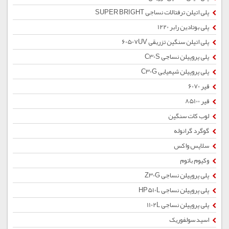
پلی اتیلن ترفتالات نساجی SUPER BRIGHT
پلی بوتادین رابر 1220
پلی اتیلن سنگین تزریقی 60507UV
پلی پروپیلن نساجی C30S
پلی پروپیلن شیمیایی C30G
قیر 6070
قیر 85100
لوب کات سنگین
گوگرد گرانوله
سلاپس واکس
وکیوم باتوم
پلی پروپیلن نساجی Z30G
پلی پروپیلن نساجی HP510L
پلی پروپیلن نساجی 1102L
اسید سولفوریک