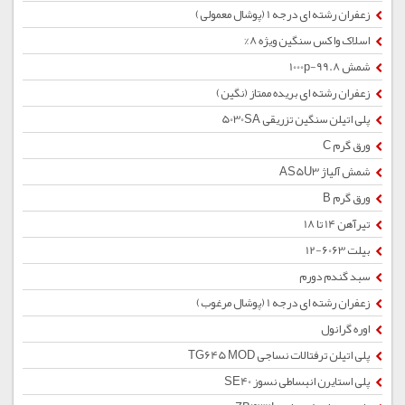
زعفران رشته ای درجه 1 (پوشال معمولی)
اسلاک واکس سنگین ویژه 8%
شمش 1000p-99.8
زعفران رشته ای بریده ممتاز (نگین)
پلی اتیلن سنگین تزریقی 5030SA
ورق گرم C
شمش آلیاژ AS5U3
ورق گرم B
تیرآهن 14 تا 18
بیلت 6063-12
سبد گندم دورم
زعفران رشته ای درجه 1 (پوشال مرغوب)
اوره گرانول
پلی اتیلن ترفتالات نساجی TG645 MOD
پلی استایرن انبساطی نسوز SE40