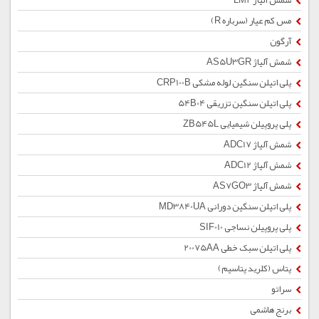
شمش آلیاژ LM2
مس کم عیار (سرباره R)
آرگون
شمش آلیاژ AS5U3GR
پلی اتیلن سنگین لوله مشکی CRP100B
پلی اتیلن سنگین تزریقی 54B04
پلی پروپیلن شیمیایی ZB545L
شمش آلیاژ ADC17
شمش آلیاژ ADC12
شمش آلیاژ AS7GO3
پلی اتیلن سنگین دورانی MD3840UA
پلی پروپیلن نساجی SIF010
پلی اتیلن سبک خطی 20075AA
پتاس (کلرید پتاسیم)
سراتو
برنج هاشمی