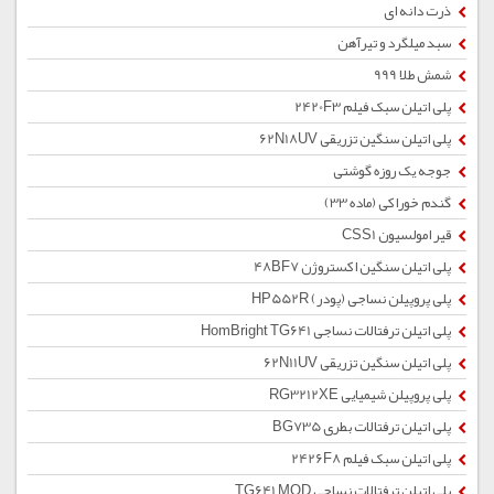
ذرت دانه ای
سبد میلگرد و تیرآهن
شمش طلا 999
پلی اتیلن سبک فیلم 2420F3
پلی اتیلن سنگین تزریقی 62N18UV
جوجه یک روزه گوشتی
گندم خوراکی (ماده 33)
قیر امولسیون CSS1
پلی اتیلن سنگین اکستروژن 48BF7
پلی پروپیلن نساجی (پودر) HP552R
پلی اتیلن ترفتالات نساجی HomBright TG641
پلی اتیلن سنگین تزریقی 62N11UV
پلی پروپیلن شیمیایی RG3212XE
پلی اتیلن ترفتالات بطری BG735
پلی اتیلن سبک فیلم 2426F8
پلی اتیلن ترفتالات نساجی TG641 MOD