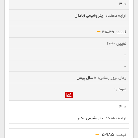
3
پتروشیمی آبادان
45049
0 (0%)
-
-
8 سال پیش
4
پتروشیمی غدیر
150985