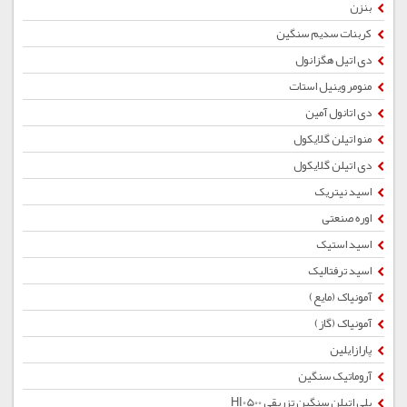
بنزن
کربنات سدیم سنگین
دی اتیل هگزانول
منومر وینیل استات
دی اتانول آمین
منو اتیلن گلایکول
دی اتیلن گلایکول
اسید نیتریک
اوره صنعتی
اسید استیک
اسید ترفتالیک
آمونیاک (مایع)
آمونیاک (گاز)
پارازایلین
آروماتیک سنگین
پلی اتیلن سنگین تزریقی HI0500