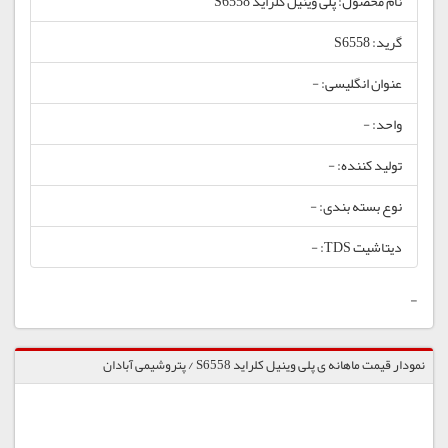
نام محصول: پلی وینیل کلراید S6558
گرید: S6558
عنوان انگلیسی: -
واحد: -
تولید کننده: -
نوع بسته بندی: -
دیتاشیت TDS: -
-
نمودار قیمت ماهانه ی پلی وینیل کلراید S6558 / پتروشیمی آبادان