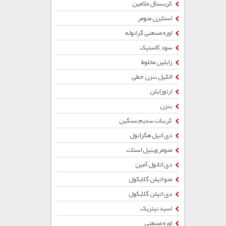
کریستال ملامین
استایرن منومر
اوره صنعتی گرانوله
سود کاستیک
زایلین مخلوط
الکیل بنزن خطی
ارتوزایلن
بنزن
کربنات سدیم سنگین
دی اتیل هگزانول
منومر وینیل استات
دی اتانول آمین
منو اتیلن گلایکول
دی اتیلن گلایکول
اسید نیتریک
اوره صنعتی