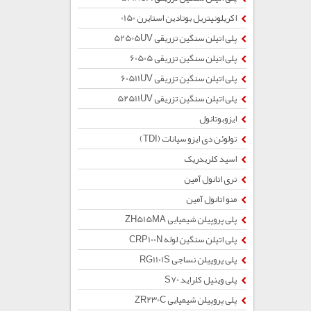
اکریلونیتریل بوتادین استایرن 0150
پلی اتیلن سنگین تزریقی 52505UV
پلی اتیلن سنگین تزریقی 60505
پلی اتیلن سنگین تزریقی 60511UV
پلی اتیلن سنگین تزریقی 52511UV
ایزوبوتانول
تولوئن دی ایزو سیانات (TDI)
اسید کلریدریک
تری اتانول آمین
منو اتانول آمین
پلی پروپیلن شیمیایی ZH515MA
پلی اتیلن سنگین لوله CRP100N
پلی پروپیلن نساجی RG1101S
پلی وینیل کلراید S70
پلی پروپیلن شیمیایی ZR230C