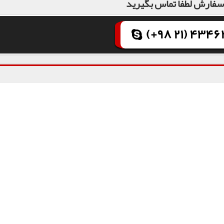
فارش لطفا تماس بگیرید
(+98 21) 43462