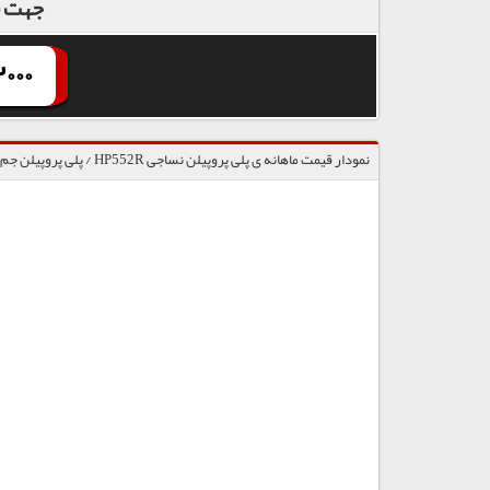
جهت س
000
نمودار قیمت ماهانه ی پلی پروپیلن نساجی HP552R / پلی پروپیلن جم