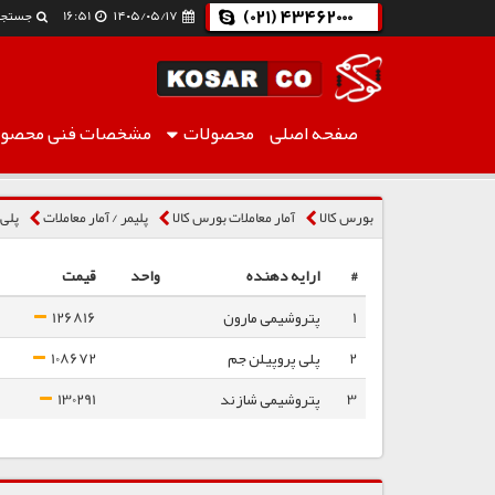
(021) 43462000
۱۴۰۵/۰۵/۱۷
16:51
جستجو
صفحه اصلی
محصولات
مشخصات فنی
محصول
پلی پروپیلن نساجی HP552R
بورس کالا
آمار معاملات بورس کالا
پلیمر / آمار معاملات
پلی پ
#
ارایه دهنده
واحد
قیمت
1
پتروشیمی مارون
126816
2
پلی پروپیلن جم
108672
3
پتروشیمی شازند
130291