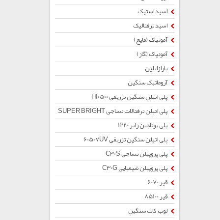
اسید استیک
اسید ترفتالیک
آمونیاک (مایع)
آمونیاک (گاز)
پارازایلین
آروماتیک سنگین
پلی اتیلن سنگین تزریقی HI0500
پلی اتیلن ترفتالات نساجی SUPER BRIGHT
پلی بوتادین رابر 1220
پلی اتیلن سنگین تزریقی 60507UV
پلی پروپیلن نساجی C30S
پلی پروپیلن شیمیایی C30G
قیر 6070
قیر 85100
لوب کات سنگین