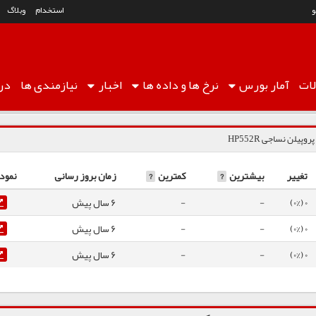
استخدام
وبلاگ
ات
آمار
بورس
نرخ ها
و داده ها
اخبار
نیازمندی ها
درب
روپیلن نساجی HP552R
تغییر
بیشترین
?
کمترین
?
زمان بروز رسانی
نمودا
0 (0%)
-
-
6 سال پیش
0 (0%)
-
-
6 سال پیش
0 (0%)
-
-
6 سال پیش