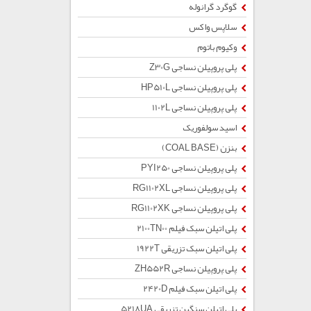
گوگرد گرانوله
سلاپس واکس
وکیوم باتوم
پلی پروپیلن نساجی Z30G
پلی پروپیلن نساجی HP510L
پلی پروپیلن نساجی 1102L
اسید سولفوریک
بنزن (COAL BASE)
پلی پروپیلن نساجی PYI250
پلی پروپیلن نساجی RG1102XL
پلی پروپیلن نساجی RG1102XK
پلی اتیلن سبک فیلم 2100TN00
پلی اتیلن سبک تزریقی 1922T
پلی پروپیلن نساجی ZH552R
پلی اتیلن سبک فیلم 2420D
پلی اتیلن سنگین تزریقی 5218UA