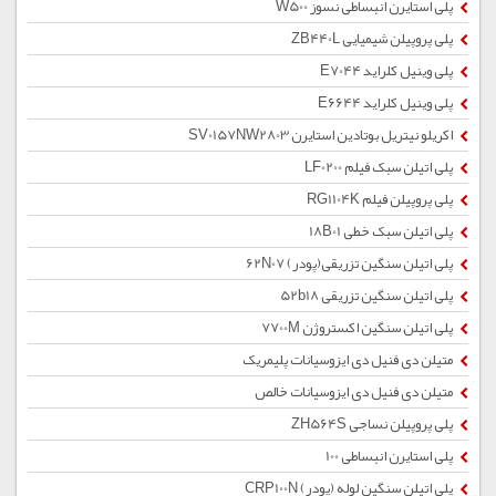
پلی استایرن انبساطی نسوز W500
پلی پروپیلن شیمیایی ZB440L
پلی وینیل کلراید E7044
پلی وینیل کلراید E6644
اکریلو نیتریل بوتادین استایرن SV0157NW2803
پلی اتیلن سبک فیلم LF0200
پلی پروپیلن فیلم RG1104K
پلی اتیلن سبک خطی 18B01
پلی اتیلن سنگین تزریقی(پودر) 62N07
پلی اتیلن سنگین تزریقی 52b18
پلی اتیلن سنگین اکستروژن 7700M
متیلن دی فنیل دی ایزوسیانات پلیمریک
متیلن دی فنیل دی ایزوسیانات خالص
پلی پروپیلن نساجی ZH564S
پلی استایرن انبساطی 100
پلی اتیلن سنگین لوله (پودر) CRP100N