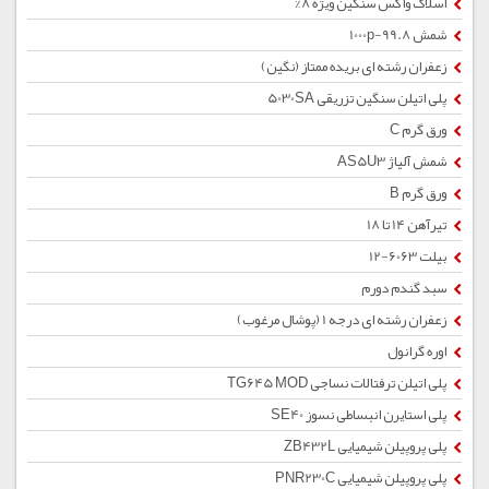
اسلاک واکس سنگین ویژه 8%
شمش 1000p-99.8
زعفران رشته ای بریده ممتاز (نگین)
پلی اتیلن سنگین تزریقی 5030SA
ورق گرم C
شمش آلیاژ AS5U3
ورق گرم B
تیرآهن 14 تا 18
بیلت 6063-12
سبد گندم دورم
زعفران رشته ای درجه 1 (پوشال مرغوب)
اوره گرانول
پلی اتیلن ترفتالات نساجی TG645 MOD
پلی استایرن انبساطی نسوز SE40
پلی پروپیلن شیمیایی ZB432L
پلی پروپیلن شیمیایی PNR230C