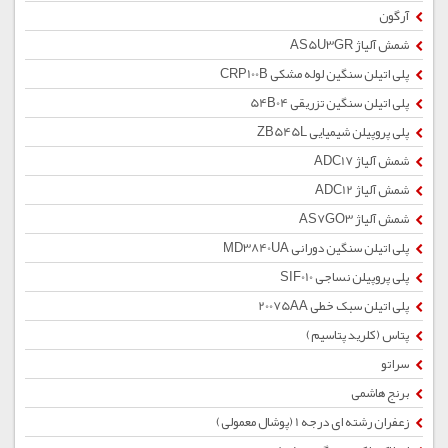
آرگون
شمش آلیاژ AS5U3GR
پلی اتیلن سنگین لوله مشکی CRP100B
پلی اتیلن سنگین تزریقی 54B04
پلی پروپیلن شیمیایی ZB545L
شمش آلیاژ ADC17
شمش آلیاژ ADC12
شمش آلیاژ AS7GO3
پلی اتیلن سنگین دورانی MD3840UA
پلی پروپیلن نساجی SIF010
پلی اتیلن سبک خطی 20075AA
پتاس (کلرید پتاسیم)
سراتو
برنج هاشمی
زعفران رشته ای درجه 1 (پوشال معمولی)