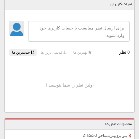
نظرات کاربران
محصولات هم رده
پلی پروپیلن نساجی ZH550J