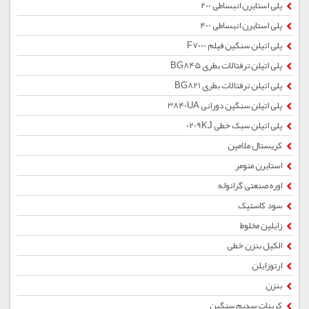
پلی استایرن انبساطی 200
پلی استایرن انبساطی 400
پلی اتیلن سنگین فیلم F7000
پلی اتیلن ترفتالات بطری BG845
پلی اتیلن ترفتالات بطری BG821
پلی اتیلن سنگین دورانی 3840UA
پلی اتیلن سبک خطی 0209KJ
کریستال ملامین
استایرن منومر
اوره صنعتی گرانوله
سود کاستیک
زایلین مخلوط
الکیل بنزن خطی
ارتوزایلن
بنزن
کربنات سدیم سنگین