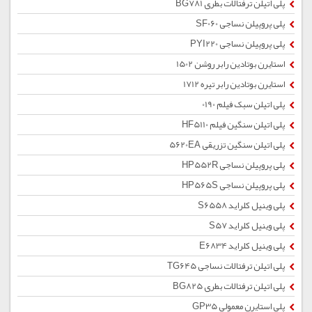
پلی اتیلن ترفتالات بطری BG781
پلی پروپیلن نساجی SF060
پلی پروپیلن نساجی PYI220
استایرن بوتادین رابر روشن 1502
استایرن بوتادین رابر تیره 1712
پلی اتیلن سبک فیلم 0190
پلی اتیلن سنگین فیلم HF5110
پلی اتیلن سنگین تزریقی 5620EA
پلی پروپیلن نساجی HP552R
پلی پروپیلن نساجی HP565S
پلی وینیل کلراید S6558
پلی وینیل کلراید S57
پلی وینیل کلراید E6834
پلی اتیلن ترفتالات نساجی TG645
پلی اتیلن ترفتالات بطری BG825
پلی استایرن معمولی GP35