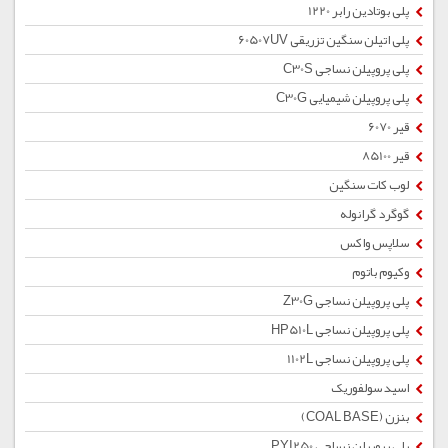
پلی بوتادین رابر 1220
پلی اتیلن سنگین تزریقی 60507UV
پلی پروپیلن نساجی C30S
پلی پروپیلن شیمیایی C30G
قیر 6070
قیر 85100
لوب کات سنگین
گوگرد گرانوله
سلاپس واکس
وکیوم باتوم
پلی پروپیلن نساجی Z30G
پلی پروپیلن نساجی HP510L
پلی پروپیلن نساجی 1102L
اسید سولفوریک
بنزن (COAL BASE)
پلی پروپیلن نساجی PYI250