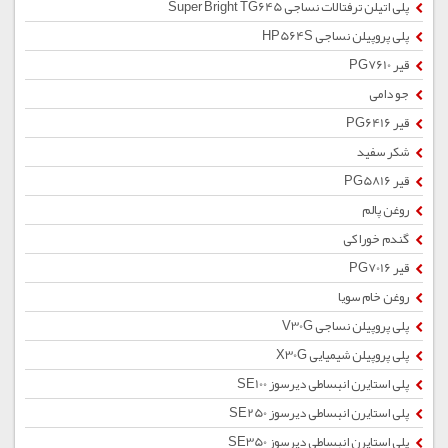
پلی اتیلن ترفتالات نساجی Super Bright TG645
پلی پروپیلن نساجی HP564S
قیر PG7610
جو دامی
قیر PG6416
شکر سفید
قیر PG5816
روغن پالم
گندم خوراکی
قیر PG7016
روغن خام سویا
پلی پروپیلن نساجی V30G
پلی پروپیلن شیمیایی X30G
پلی استایرن انبساطی دیرسوز SE100
پلی استایرن انبساطی دیرسوز SE250
پلی استایرن انبساطی دیرسوز SE350