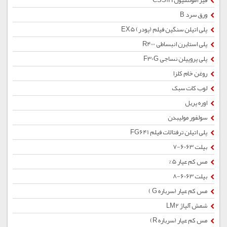
قیر امولسیون CSS1H
ورق سرد B
پلی اتیلن سنگین فیلم (پودر) EX5
پلی استایرن انبساطی R400
پلی پروپیلن نساجی F30G
روغن خام کلزا
لوب کات سبک
اوره پریل
سولفور مولیبدن
پلی اتیلن ترفتالات فیلم FG641
بیلت 6063-7
مس کم عیار 5%
بیلت 6063-8
مس کم عیار (سرباره G )
شمش آلیاژ LM2
مس کم عیار (سرباره R)