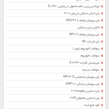
اپوکسی رزین جامد محلول در زایلین E01X70
پلی اتیلن سنگین تزریقی 2208
پلی پروپیلن فیلم RG3420L
الکیل بنزن سنگین
پلی پروپیلن فیلم RP120L
پلی کربنات W1
سولفات آمونیوم (پودر)
سولفات آمونیوم
پلی وینیل کلراید E7244
سولفات سدیم
پلی پروپیلن شیمیایی RP240G
پلی پروپیلن پزشکی ARP801
پلی استایرن مقاوم 6045
پلی استایرن معمولی 32N
کود مایع ازته