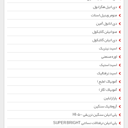
دی اتیل هگزانول
منومر وینیل استات
دی اتانول آمین
منو اتیلن گلایکول
دی اتیلن گلایکول
اسید نیتریک
اوره صنعتی
اسید استیک
اسید ترفتالیک
آمونیاک (مایع)
آمونیاک (گاز)
پارازایلین
آروماتیک سنگین
پلی اتیلن سنگین تزریقی HI0500
پلی اتیلن ترفتالات نساجی SUPER BRIGHT