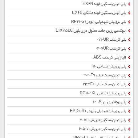
پلی اتیلن سنگین لوله EX6N
پلی اتیلن سنگین لوله مشکی EX6B
پلی پروپیلن شیمیایی (پودر) RP210G
اپوکسی رزین جامد محلول در زایلین E1X75LC
پلی کربنات 0710UR
پلی کربنات 0407UR
آلیاژ پلی کربنات ABS
پلی پروپیلن نساجی I110
پلی اتیلن سبک فیلم 3020F9
پلی اتیلن سبک خطی 235F6
پلی پروپیلن نساجی RG1102XL
پلی بوتادین رابر 1210S
پلی پروپیلن شیمیایی (پودر) EPD60R
پلی اتیلن سنگین تزریقی 60511
پلی اتیلن سنگین تزریقی 60507
پلی پروپیلن نساجی (پودر) HP510L