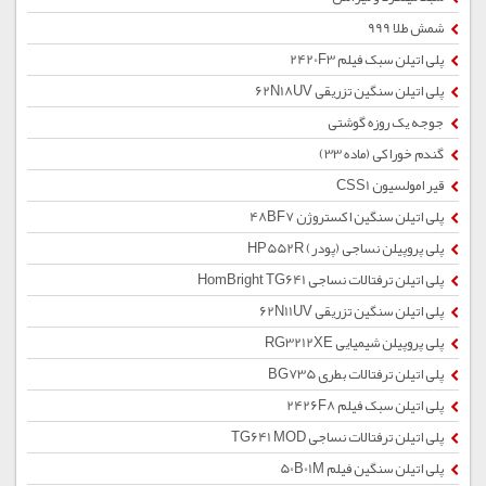
شمش طلا 999
پلی اتیلن سبک فیلم 2420F3
پلی اتیلن سنگین تزریقی 62N18UV
جوجه یک روزه گوشتی
گندم خوراکی (ماده 33)
قیر امولسیون CSS1
پلی اتیلن سنگین اکستروژن 48BF7
پلی پروپیلن نساجی (پودر) HP552R
پلی اتیلن ترفتالات نساجی HomBright TG641
پلی اتیلن سنگین تزریقی 62N11UV
پلی پروپیلن شیمیایی RG3212XE
پلی اتیلن ترفتالات بطری BG735
پلی اتیلن سبک فیلم 2426F8
پلی اتیلن ترفتالات نساجی TG641 MOD
پلی اتیلن سنگین فیلم 50B01M