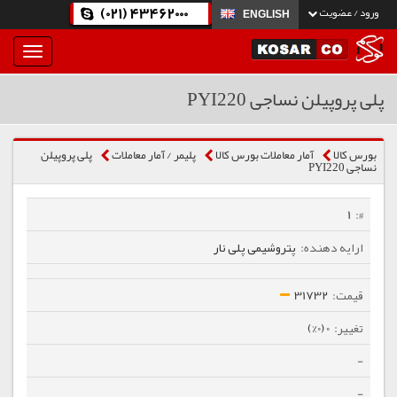
(021) 43462000
ورود / عضویت
ENGLISH
بار
و
بسته
پلی پروپیلن نساجی PYI220
نمودن
فهرست
بورس کالا
آمار معاملات بورس کالا
پلیمر / آمار معاملات
پلی پروپیلن
نساجی PYI220
1
پتروشیمی پلی نار
31732
0 (0%)
-
-