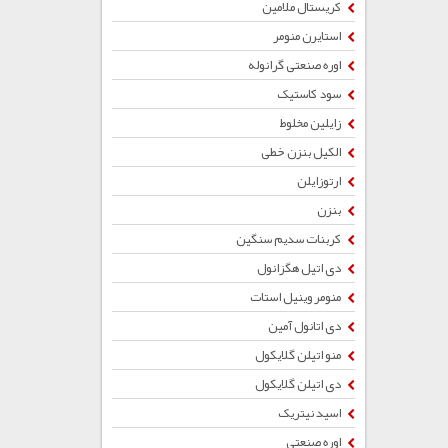
کریستال ملامین
استایرن منومر
اوره صنعتی گرانوله
سود کاستیک
زایلین مخلوط
الکیل بنزن خطی
ارتوزایلن
بنزن
کربنات سدیم سنگین
دی اتیل هگزانول
منومر وینیل استات
دی اتانول آمین
منو اتیلن گلایکول
دی اتیلن گلایکول
اسید نیتریک
اوره صنعتی