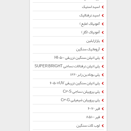
اسید استیک
اسید ترفتالیک
آمونیاک (مایع)
آمونیاک (گاز)
پارازایلین
آروماتیک سنگین
پلی اتیلن سنگین تزریقی HI0500
پلی اتیلن ترفتالات نساجی SUPER BRIGHT
پلی بوتادین رابر 1220
پلی اتیلن سنگین تزریقی 60507UV
پلی پروپیلن نساجی C30S
پلی پروپیلن شیمیایی C30G
قیر 6070
قیر 85100
لوب کات سنگین