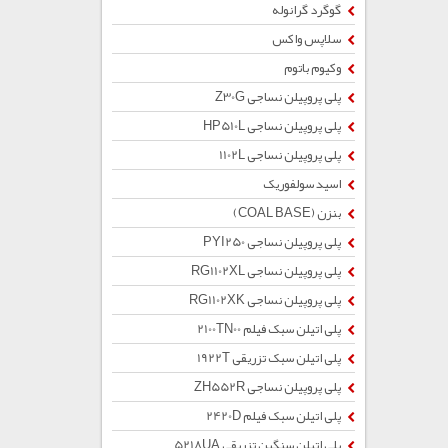
گوگرد گرانوله
سلاپس واکس
وکیوم باتوم
پلی پروپیلن نساجی Z30G
پلی پروپیلن نساجی HP510L
پلی پروپیلن نساجی 1102L
اسید سولفوریک
بنزن (COAL BASE)
پلی پروپیلن نساجی PYI250
پلی پروپیلن نساجی RG1102XL
پلی پروپیلن نساجی RG1102XK
پلی اتیلن سبک فیلم 2100TN00
پلی اتیلن سبک تزریقی 1922T
پلی پروپیلن نساجی ZH552R
پلی اتیلن سبک فیلم 2420D
پلی اتیلن سنگین تزریقی 5218UA