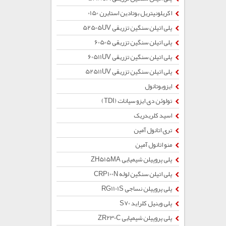
اکریلونیتریل بوتادین استایرن 0150
پلی اتیلن سنگین تزریقی 52505UV
پلی اتیلن سنگین تزریقی 60505
پلی اتیلن سنگین تزریقی 60511UV
پلی اتیلن سنگین تزریقی 52511UV
ایزوبوتانول
تولوئن دی ایزو سیانات (TDI)
اسید کلریدریک
تری اتانول آمین
منو اتانول آمین
پلی پروپیلن شیمیایی ZH515MA
پلی اتیلن سنگین لوله CRP100N
پلی پروپیلن نساجی RG1101S
پلی وینیل کلراید S70
پلی پروپیلن شیمیایی ZR230C