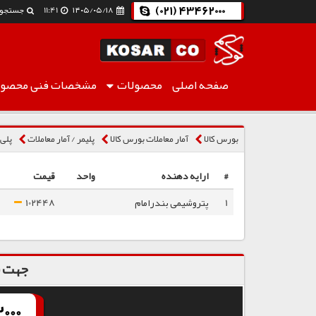
(021) 43462000
۱۴۰۵/۰۵/۱۸
11:41
جستجو
صفحه اصلی
محصولات
مشخصات فنی
محصول
پلی اتیلن سنگین بادی 0035
بورس کالا
آمار معاملات بورس کالا
پلیمر / آمار معاملات
پلی 
#
ارایه دهنده
واحد
قیمت
1
پتروشیمی بندرامام
102448
جهت س
000