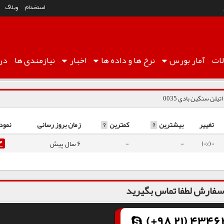
استخدام
وبلاگ
ات
آمار
بورس
نرخ ها
و داده ها
اخبار
نیازمندی ها
درب
اتیلن سنگین بادی 0035
تغییر
بیشترین
?
کمترین
?
زمان بروز رسانی
نمود
0 (0%)
-
-
6 سال پیش
فارش لطفا تماس بگیرید
(+98 21) 43462