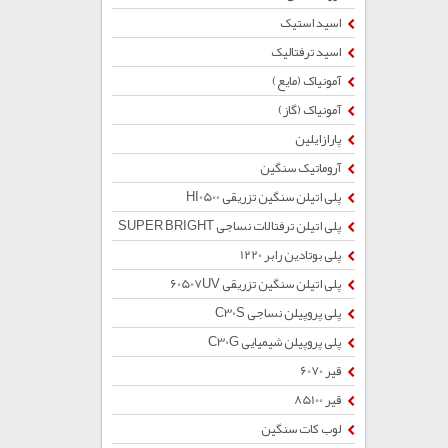
اسید استیک
اسید ترفتالیک
آمونیاک (مایع)
آمونیاک (گاز)
پارازایلین
آروماتیک سنگین
پلی اتیلن سنگین تزریقی HI0500
پلی اتیلن ترفتالات نساجی SUPER BRIGHT
پلی بوتادین رابر 1220
پلی اتیلن سنگین تزریقی 60507UV
پلی پروپیلن نساجی C30S
پلی پروپیلن شیمیایی C30G
قیر 6070
قیر 85100
لوب کات سنگین