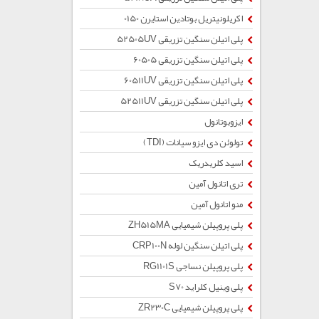
اکریلونیتریل بوتادین استایرن 0150
پلی اتیلن سنگین تزریقی 52505UV
پلی اتیلن سنگین تزریقی 60505
پلی اتیلن سنگین تزریقی 60511UV
پلی اتیلن سنگین تزریقی 52511UV
ایزوبوتانول
تولوئن دی ایزو سیانات (TDI)
اسید کلریدریک
تری اتانول آمین
منو اتانول آمین
پلی پروپیلن شیمیایی ZH515MA
پلی اتیلن سنگین لوله CRP100N
پلی پروپیلن نساجی RG1101S
پلی وینیل کلراید S70
پلی پروپیلن شیمیایی ZR230C