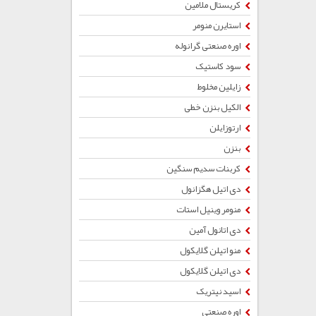
کریستال ملامین
استایرن منومر
اوره صنعتی گرانوله
سود کاستیک
زایلین مخلوط
الکیل بنزن خطی
ارتوزایلن
بنزن
کربنات سدیم سنگین
دی اتیل هگزانول
منومر وینیل استات
دی اتانول آمین
منو اتیلن گلایکول
دی اتیلن گلایکول
اسید نیتریک
اوره صنعتی