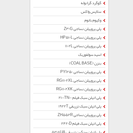
گوگرد گرانوله
سلاپس واکس
وکیوم باتوم
پلی پروپیلن نساجی Z30G
پلی پروپیلن نساجی HP510L
پلی پروپیلن نساجی 1102L
اسید سولفوریک
بنزن (COAL BASE)
پلی پروپیلن نساجی PYI250
پلی پروپیلن نساجی RG1102XL
پلی پروپیلن نساجی RG1102XK
پلی اتیلن سبک فیلم 2100TN00
پلی اتیلن سبک تزریقی 1922T
پلی پروپیلن نساجی ZH552R
پلی اتیلن سبک فیلم 2420D
پلی اتیلن سنگین تزریقی 5218UA