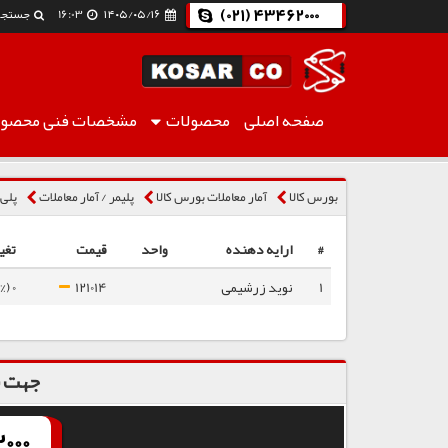
(021) 43462000
۱۴۰۵/۰۵/۱۶
16:03
جستجو
صفحه اصلی
محصولات
مشخصات فنی
محصول
پلی پروپیلن نساجی ZH550J
بورس کالا
آمار معاملات بورس کالا
پلیمر / آمار معاملات
پلی پ
#
ارایه دهنده
واحد
قیمت
تغی
1
نوید زرشیمی
121014
0 (0%)
جهت س
000