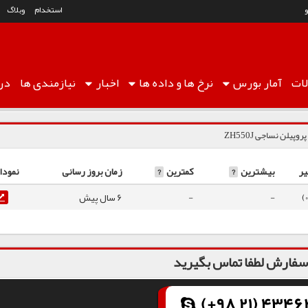
استخدام
وبلاگ
ات
آمار
بورس
نرخ ها
و داده ها
اخبار
نیازمندی ها
درب
روپیلن نساجی ZH550J
یر
بیشترین
?
کمترین
?
زمان بروز رسانی
نمودا
-
-
6 سال پیش
فارش لطفا تماس بگیرید
(+98 21) 43462