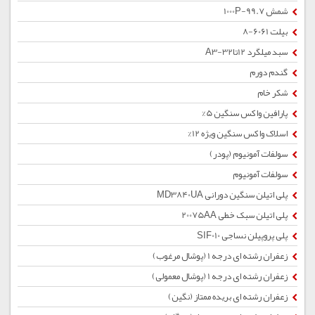
شمش 1000P-99.7
بیلت 6061-8
سبد میلگرد 12تا32-A3
گندم دورم
شکر خام
پارافین واکس سنگین 5%
اسلاک واکس سنگین ویژه 12%
سولفات آمونیوم (پودر)
سولفات آمونیوم
پلی اتیلن سنگین دورانی MD3840UA
پلی اتیلن سبک خطی 20075AA
پلی پروپیلن نساجی SIF010
زعفران رشته ای درجه 1 (پوشال مرغوب)
زعفران رشته ای درجه 1 (پوشال معمولی)
زعفران رشته ای بریده ممتاز (نگین)