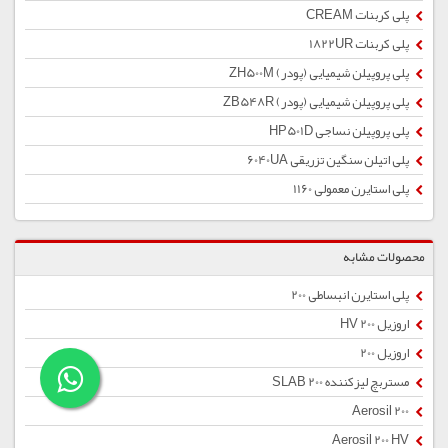
پلی کربنات CREAM
پلی کربنات 1822UR
پلی پروپیلن شیمیایی (پودر) ZH500M
پلی پروپیلن شیمیایی (پودر) ZB548R
پلی پروپیلن نساجی HP501D
پلی اتیلن سنگین تزریقی 6040UA
پلی استایرن معمولی 1160
محصولات مشابه
پلی استایرن انبساطی 200
اروزیل 200 HV
اروزیل 200
مستربچ لیزکننده SLAB 200
Aerosil 200
Aerosil 200 HV