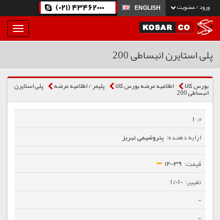
(021) 43462000
ورود / عضویت
ENGLISH
بار
و
بسته
پلی استایرن انبساطی 200
نمودن
فهرست
بورس کالا
اطلاعیه عرضه بورس کالا
پلیمر / اطلاعیه عرضه
پلی استایرن
انبساطی 200
1
پتروشیمی تبریز
120039
0 (0%)
-
-