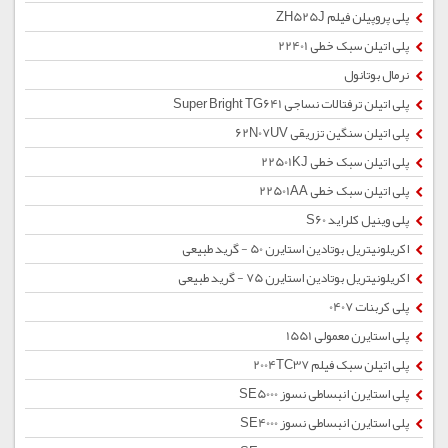
پلی پروپیلن فیلم ZH525J
پلی اتیلن سبک خطی 22401
نرمال بوتانول
پلی اتیلن ترفتالات نساجی Super Bright TG641
پلی اتیلن سنگین تزریقی 62N07UV
پلی اتیلن سبک خطی 22501KJ
پلی اتیلن سبک خطی 22501AA
پلی وینیل کلراید S60
اکریلونیتریل بوتادین استایرن 50 - گرید طبیعی
اکریلونیتریل بوتادین استایرن 75 - گرید طبیعی
پلی کربنات 0407
پلی استایرن معمولی 1551
پلی اتیلن سبک فیلم 2004TC37
پلی استایرن انبساطی نسوز SE5000
پلی استایرن انبساطی نسوز SE4000