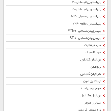
پلی استایرن انبساطی 200
پلی استایرن انبساطی 300
پلی استایرن معمولی 1540
پلی استایرن مقاوم 7240
پلی پروپیلن نساجی PYI220
پلی پروپیلن نساجی SF060
اسید ترفتالیک
سود کاستیک
دی اتیلن گلایکول
ارتوزایلن
منو اتیلن گلایکول
دی اتانول آمین
منومر وینیل استات
دی اتیل هگزانول
استایرن منومر
اوره صنعتی گرانوله