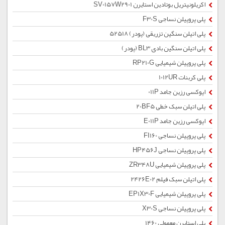
اکریلونیتریل بوتادین استایرن SV0157W2901
پلی پروپیلن نساجی F30S
پلی اتیلن سنگین تزریقی (پودر) 52518
پلی اتیلن سنگین بادی BL3 (پودر)
پلی پروپیلن شیمیایی RP210G
پلی کربنات 1012UR
اپوکسی رزین جامد 011P
پلی اتیلن سبک خطی 20BF5
اپوکسی رزین جامد E011P
پلی پروپیلن نساجی FI160
پلی پروپیلن نساجی HP456J
پلی پروپیلن شیمیایی ZR348U
پلی اتیلن سبک فیلم 2426E02
پلی پروپیلن شیمیایی EP1X30F
پلی پروپیلن نساجی X30S
پلی استایرن معمولی 1460