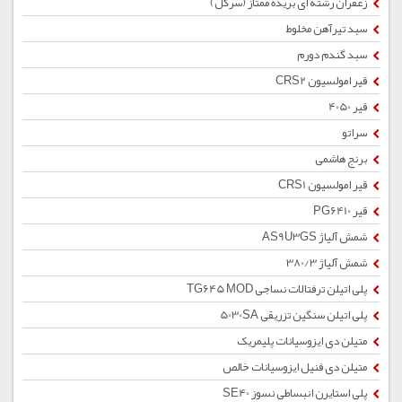
زعفران رشته ای بریده ممتاز (سرگل)
سبد تیرآهن مخلوط
سبد گندم دورم
قیر امولسیون CRS2
قیر 4050
سراتو
برنج هاشمی
قیر امولسیون CRS1
قیر PG6410
شمش آلیاژ AS9U3GS
شمش آلیاژ 380/3
پلی اتیلن ترفتالات نساجی TG645 MOD
پلی اتیلن سنگین تزریقی 5030SA
متیلن دی ایزوسیانات پلیمریک
متیلن دی فنیل ایزوسیانات خالص
پلی استایرن انبساطی نسوز SE40