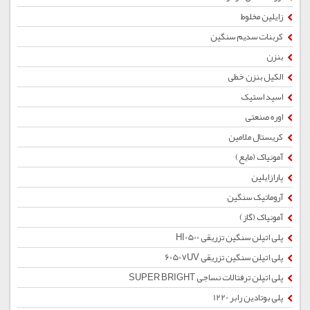
زایلین مخلوط
کربنات سدیم سنگین
بنزن
الکیل بنزن خطی
اسید استیک
اوره صنعتی
کریستال ملامین
آمونیاک (مایع)
پارازایلین
آروماتیک سنگین
آمونیاک (گاز)
پلی اتیلن سنگین تزریقی HI0500
پلی اتیلن سنگین تزریقی 60507UV
پلی اتیلن ترفتالات نساجی SUPER BRIGHT
پلی بوتادین رابر 1220