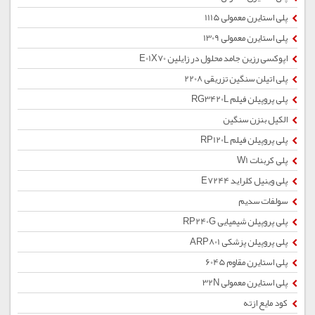
پلی استایرن معمولی 1115
پلی استایرن معمولی 1309
اپوکسی رزین جامد محلول در زایلین E01X70
پلی اتیلن سنگین تزریقی 2208
پلی پروپیلن فیلم RG3420L
الکیل بنزن سنگین
پلی پروپیلن فیلم RP120L
پلی کربنات W1
پلی وینیل کلراید E7244
سولفات سدیم
پلی پروپیلن شیمیایی RP240G
پلی پروپیلن پزشکی ARP801
پلی استایرن مقاوم 6045
پلی استایرن معمولی 32N
کود مایع ازته