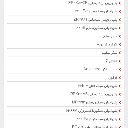
پلی پروپیلن شیمیایی EP2X83CE
پلی اتیلن سبک فیلم 2420E02
پلی پروپیلن شیمیایی ZR348T
پلی اتیلن سنگین بادی 8200B
مس مفتول
گوگرد گرانوله
شکر سفید
تختال C
سبد میلگرد 32تا12-A3
آرگون
پلی اتیلن سبک خطی 22B03
پلی پروپیلن شیمیایی RPX345S
پلی اتیلن سنگین فیلم MF3713
پلی اتیلن سنگین اکستروژن 6366M
پلی اتیلن سبک فیلم 2420F8
پلی اتیلن ترفتالات بطری BG731