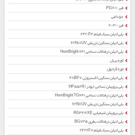
قیر PG7010
جو دامی
قیر 200300
پلی اتیلن سبک فیلم 2420F3
پلی اتیلن سنگین تزریقی 62N18UV
پلی اتیلن ترفتالات نساجی HomBright 641
اوره پریل
اوره گرانول
پلی اتیلن سنگین اکستروژن 48BF7
پلی پروپیلن نساجی (پودر) HP552R
پلی اتیلن ترفتالات نساجی HomBright TG641
پلی اتیلن سنگین تزریقی 62N11UV
پلی پروپیلن شیمیایی RG3212XE
پلی اتیلن ترفتالات بطری BG735
پلی اتیلن سبک فیلم 2426F8