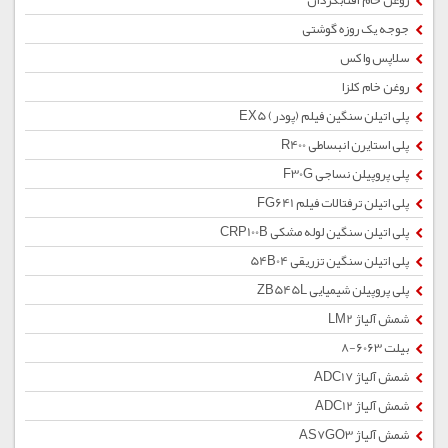
روغن خام آفتابگردان
جوجه یک روزه گوشتی
سلاپس واکس
روغن خام کلزا
پلی اتیلن سنگین فیلم (پودر) EX5
پلی استایرن انبساطی R400
پلی پروپیلن نساجی F30G
پلی اتیلن ترفتالات فیلم FG641
پلی اتیلن سنگین لوله مشکی CRP100B
پلی اتیلن سنگین تزریقی 54B04
پلی پروپیلن شیمیایی ZB545L
شمش آلیاژ LM2
بیلت 6063-8
شمش آلیاژ ADC17
شمش آلیاژ ADC12
شمش آلیاژ AS7GO3