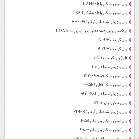
پلی اتیلن سنگین لوله EX6N
پلی اتیلن سنگین لوله مشکی EX6B
پلی پروپیلن شیمیایی (پودر) RP210G
اپوکسی رزین جامد محلول در زایلین E1X75LC
پلی کربنات 0710UR
پلی کربنات 0407UR
آلیاژ پلی کربنات ABS
پلی پروپیلن نساجی I110
پلی اتیلن سبک فیلم 3020F9
پلی اتیلن سبک خطی 235F6
پلی پروپیلن نساجی RG1102XL
پلی بوتادین رابر 1210S
پلی پروپیلن شیمیایی (پودر) EPD60R
پلی اتیلن سنگین تزریقی 60511
پلی اتیلن سنگین تزریقی 60507
پلی پروپیلن نساجی (پودر) HP510L