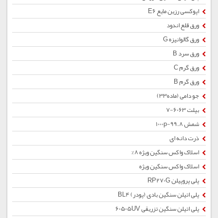
اپوکسی رزین مایع E6
ورق قلع اندود
ورق گالوانیزه G
ورق سرد B
ورق گرم C
ورق گرم B
جو دامی (ماده33)
بیلت 6063-7
شمش 1000p-99.8
ذرت دانه ای
اسلاک واکس سنگین ویژه 8%
اسلاک واکس سنگین ویژه
پلی پروپیلن RP270G
پلی اتیلن سنگین بادی (پودر) BL4
پلی اتیلن سنگین تزریقی 60505UV