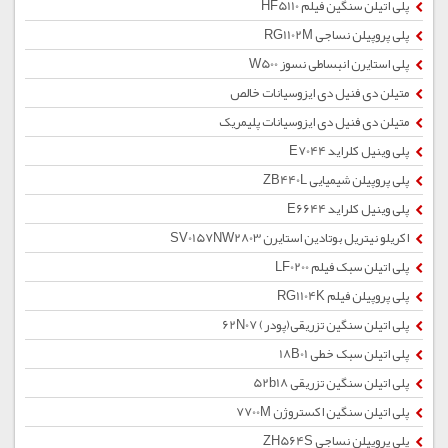
پلی اتیلن سنگین فیلم HF5110
پلی پروپیلن نساجی RG1102M
پلی استایرن انبساطی نسوز W500
متیلن دی فنیل دی ایزوسیانات خالص
متیلن دی فنیل دی ایزوسیانات پلیمریک
پلی وینیل کلراید E7044
پلی پروپیلن شیمیایی ZB440L
پلی وینیل کلراید E6644
اکریلو نیتریل بوتادین استایرن SV0157NW2803
پلی اتیلن سبک فیلم LF0200
پلی پروپیلن فیلم RG1104K
پلی اتیلن سنگین تزریقی(پودر) 62N07
پلی اتیلن سبک خطی 18B01
پلی اتیلن سنگین تزریقی 52b18
پلی اتیلن سنگین اکستروژن 7700M
پلی پروپیلن نساجی ZH564S