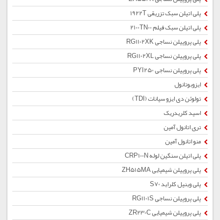
پلی اتیلن سبک تزریقی 1922T
پلی اتیلن سبک فیلم 2100TN00
پلی پروپیلن نساجی RG1102XK
پلی پروپیلن نساجی RG1102XL
پلی پروپیلن نساجی PYI250
ایزوبوتانول
تولوئن دی ایزو سیانات (TDI)
اسید کلریدریک
تری اتانول آمین
منو اتانول آمین
پلی اتیلن سنگین لوله CRP100N
پلی پروپیلن شیمیایی ZH515MA
پلی وینیل کلراید S70
پلی پروپیلن نساجی RG1101S
پلی پروپیلن شیمیایی ZR230C