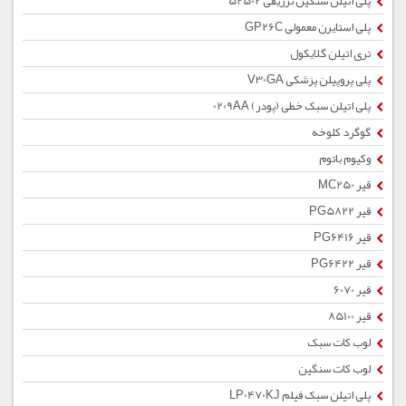
پلی اتیلن سنگین تزریقی 52502
پلی استایرن معمولی GP26C
تری اتیلن گلایکول
پلی پروپیلن پزشکی V30GA
پلی اتیلن سبک خطی (پودر) 0209AA
گوگرد کلوخه
وکیوم باتوم
قیر MC250
قیر PG5822
قیر PG6416
قیر PG6422
قیر 6070
قیر 85100
لوب کات سبک
لوب کات سنگین
پلی اتیلن سبک فیلم LP0470KJ