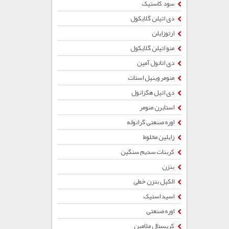
سود کاستیک
دی اتیلن گلایکول
ارتوزایلن
منو اتیلن گلایکول
دی اتانول آمین
منومر وینیل استات
دی اتیل هگزانول
استایرن منومر
اوره صنعتی گرانوله
زایلین مخلوط
کربنات سدیم سنگین
بنزن
الکیل بنزن خطی
اسید استیک
اوره صنعتی
کریستال ملامین