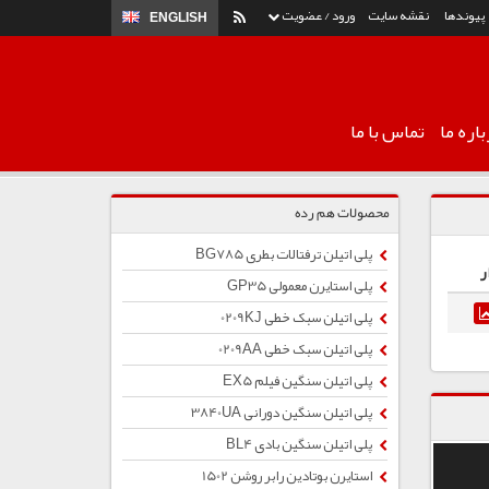
پیوندها
نقشه سایت
ورود / عضویت
ENGLISH
اره ما
تماس با ما
محصولات هم رده
پلی اتیلن ترفتالات بطری BG785
ر
پلی استایرن معمولی GP35
پلی اتیلن سبک خطی 0209KJ
پلی اتیلن سبک خطی 0209AA
پلی اتیلن سنگین فیلم EX5
پلی اتیلن سنگین دورانی 3840UA
پلی اتیلن سنگین بادی BL4
استایرن بوتادین رابر روشن 1502