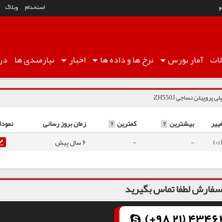
استخدام
وبلاگ
ات
آمار
بورس
نرخ ها
و داده ها
اخبار
نیازمندی ها
درب
لی پروپیلن نساجی ZH550J
ییر
بیشترین
?
کمترین
?
زمان بروز رسانی
نمودا
-
-
6 سال پیش
فارش لطفا تماس بگیرید
(+98 21) 43462