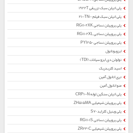
پلی اتیلن سبک تزریقی 1922T
پلی اتیلن سبک فیلم 2100TN00
پلی پروپیلن نساجی RG1102XK
پلی پروپیلن نساجی RG1102XL
پلی پروپیلن نساجی PYI250
ایزوبوتانول
تولوئن دی ایزو سیانات (TDI)
اسید کلریدریک
تری اتانول آمین
منو اتانول آمین
پلی اتیلن سنگین لوله CRP100N
پلی پروپیلن شیمیایی ZH515MA
پلی وینیل کلراید S70
پلی پروپیلن نساجی RG1101S
پلی پروپیلن شیمیایی ZR230C