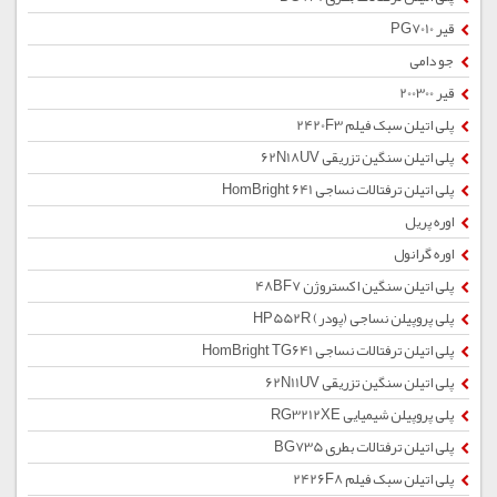
قیر PG7010
جو دامی
قیر 200300
پلی اتیلن سبک فیلم 2420F3
پلی اتیلن سنگین تزریقی 62N18UV
پلی اتیلن ترفتالات نساجی HomBright 641
اوره پریل
اوره گرانول
پلی اتیلن سنگین اکستروژن 48BF7
پلی پروپیلن نساجی (پودر) HP552R
پلی اتیلن ترفتالات نساجی HomBright TG641
پلی اتیلن سنگین تزریقی 62N11UV
پلی پروپیلن شیمیایی RG3212XE
پلی اتیلن ترفتالات بطری BG735
پلی اتیلن سبک فیلم 2426F8