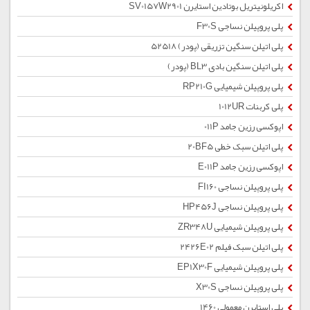
اکریلونیتریل بوتادین استایرن SV0157W2901
پلی پروپیلن نساجی F30S
پلی اتیلن سنگین تزریقی (پودر) 52518
پلی اتیلن سنگین بادی BL3 (پودر)
پلی پروپیلن شیمیایی RP210G
پلی کربنات 1012UR
اپوکسی رزین جامد 011P
پلی اتیلن سبک خطی 20BF5
اپوکسی رزین جامد E011P
پلی پروپیلن نساجی FI160
پلی پروپیلن نساجی HP456J
پلی پروپیلن شیمیایی ZR348U
پلی اتیلن سبک فیلم 2426E02
پلی پروپیلن شیمیایی EP1X30F
پلی پروپیلن نساجی X30S
پلی استایرن معمولی 1460