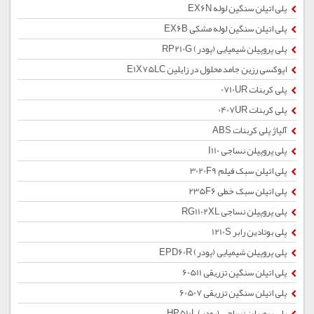
پلی اتیلن سنگین لوله EX6N
پلی اتیلن سنگین لوله مشکی EX6B
پلی پروپیلن شیمیایی (پودر) RP210G
اپوکسی رزین جامد محلول در زایلین E1X75LC
پلی کربنات 0710UR
پلی کربنات 0407UR
آلیاژ پلی کربنات ABS
پلی پروپیلن نساجی I110
پلی اتیلن سبک فیلم 3020F9
پلی اتیلن سبک خطی 235F6
پلی پروپیلن نساجی RG1102XL
پلی بوتادین رابر 1210S
پلی پروپیلن شیمیایی (پودر) EPD60R
پلی اتیلن سنگین تزریقی 60511
پلی اتیلن سنگین تزریقی 60507
پلی پروپیلن نساجی (پودر) HP510L