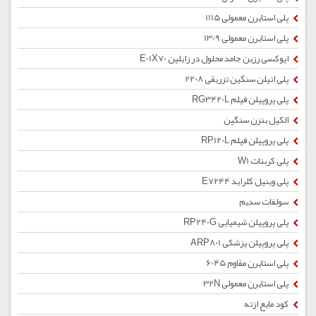
پلی استایرن معمولی 1115
پلی استایرن معمولی 1309
اپوکسی رزین جامد محلول در زایلین E01X70
پلی اتیلن سنگین تزریقی 2208
پلی پروپیلن فیلم RG3420L
الکیل بنزن سنگین
پلی پروپیلن فیلم RP120L
پلی کربنات W1
پلی وینیل کلراید E7244
سولفات سدیم
پلی پروپیلن شیمیایی RP240G
پلی پروپیلن پزشکی ARP801
پلی استایرن مقاوم 6045
پلی استایرن معمولی 32N
کود مایع ازته