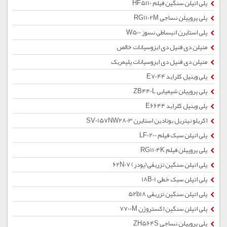
پلی اتیلن سنگین فیلم HF5110
پلی پروپیلن نساجی RG1102M
پلی استایرن انبساطی نسوز W500
متیلن دی فنیل دی ایزوسیانات خالص
متیلن دی فنیل دی ایزوسیانات پلیمریک
پلی وینیل کلراید E7044
پلی پروپیلن شیمیایی ZB440L
پلی وینیل کلراید E6644
اکریلو نیتریل بوتادین استایرن SV0157NW2803
پلی اتیلن سبک فیلم LF0200
پلی پروپیلن فیلم RG1104K
پلی اتیلن سنگین تزریقی(پودر) 62N07
پلی اتیلن سبک خطی 18B01
پلی اتیلن سنگین تزریقی 52b18
پلی اتیلن سنگین اکستروژن 7700M
پلی پروپیلن نساجی ZH564S