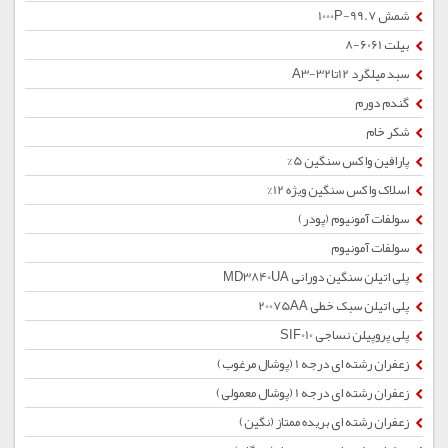
شمش 1000P-99.7
بیلت 6061-8
سبد میلگرد 12تا32-A3
گندم دورم
شکر خام
پارافین واکس سنگین 5%
اسلاک واکس سنگین ویژه 12%
سولفات آمونیوم (پودر)
سولفات آمونیوم
پلی اتیلن سنگین دورانی MD3840UA
پلی اتیلن سبک خطی 20075AA
پلی پروپیلن نساجی SIF010
زعفران رشته ای درجه 1 (پوشال مرغوب)
زعفران رشته ای درجه 1 (پوشال معمولی)
زعفران رشته ای بریده ممتاز (نگین)