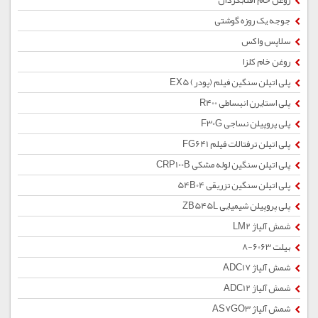
روغن خام آفتابگردان
جوجه یک روزه گوشتی
سلاپس واکس
روغن خام کلزا
پلی اتیلن سنگین فیلم (پودر) EX5
پلی استایرن انبساطی R400
پلی پروپیلن نساجی F30G
پلی اتیلن ترفتالات فیلم FG641
پلی اتیلن سنگین لوله مشکی CRP100B
پلی اتیلن سنگین تزریقی 54B04
پلی پروپیلن شیمیایی ZB545L
شمش آلیاژ LM2
بیلت 6063-8
شمش آلیاژ ADC17
شمش آلیاژ ADC12
شمش آلیاژ AS7GO3