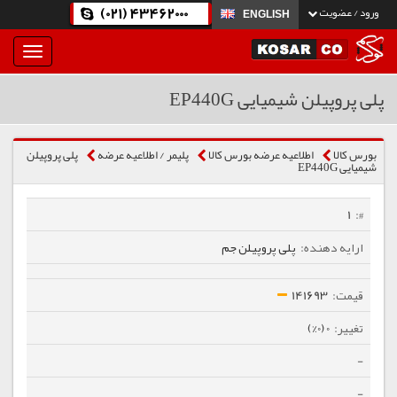
(021) 43462000
ورود / عضویت
ENGLISH
بار
و
بسته
پلی پروپیلن شیمیایی EP440G
نمودن
فهرست
بورس کالا
اطلاعیه عرضه بورس کالا
پلیمر / اطلاعیه عرضه
پلی پروپیلن
شیمیایی EP440G
1
پلی پروپیلن جم
141693
0 (0%)
-
-