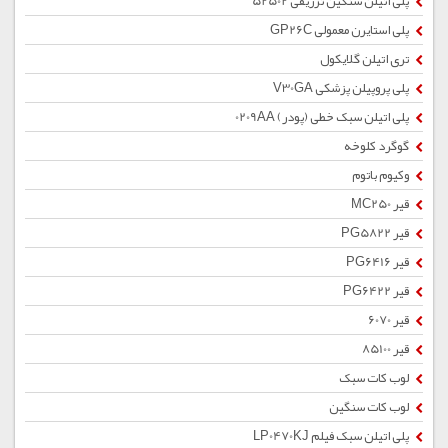
پلی اتیلن سنگین تزریقی 52502
پلی استایرن معمولی GP26C
تری اتیلن گلایکول
پلی پروپیلن پزشکی V30GA
پلی اتیلن سبک خطی (پودر) 0209AA
گوگرد کلوخه
وکیوم باتوم
قیر MC250
قیر PG5822
قیر PG6416
قیر PG6422
قیر 6070
قیر 85100
لوب کات سبک
لوب کات سنگین
پلی اتیلن سبک فیلم LP0470KJ