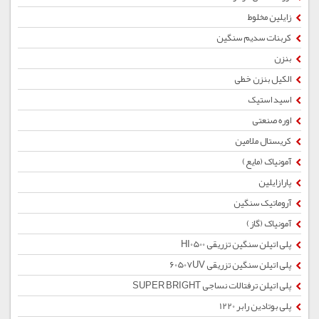
زایلین مخلوط
کربنات سدیم سنگین
بنزن
الکیل بنزن خطی
اسید استیک
اوره صنعتی
کریستال ملامین
آمونیاک (مایع)
پارازایلین
آروماتیک سنگین
آمونیاک (گاز)
پلی اتیلن سنگین تزریقی HI0500
پلی اتیلن سنگین تزریقی 60507UV
پلی اتیلن ترفتالات نساجی SUPER BRIGHT
پلی بوتادین رابر 1220