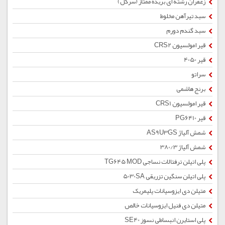
زعفران رشته ای بریده ممتاز (سرگل)
سبد تیرآهن مخلوط
سبد گندم دورم
قیر امولسیون CRS2
قیر 4050
سراتو
برنج هاشمی
قیر امولسیون CRS1
قیر PG6410
شمش آلیاژ AS9U3GS
شمش آلیاژ 380/3
پلی اتیلن ترفتالات نساجی TG645 MOD
پلی اتیلن سنگین تزریقی 5030SA
متیلن دی ایزوسیانات پلیمریک
متیلن دی فنیل ایزوسیانات خالص
پلی استایرن انبساطی نسوز SE40