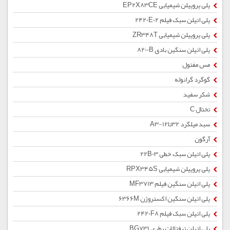
پلی پروپیلن شیمیایی EP2X83CE
پلی اتیلن سبک فیلم 2420E02
پلی پروپیلن شیمیایی ZR348T
پلی اتیلن سنگین بادی 8200B
مس مفتول
گوگرد گرانوله
شکر سفید
تختال C
سبد میلگرد 32تا12-A3
آرگون
پلی اتیلن سبک خطی 22B03
پلی پروپیلن شیمیایی RPX345S
پلی اتیلن سنگین فیلم MF3713
پلی اتیلن سنگین اکستروژن 6366M
پلی اتیلن سبک فیلم 2420F8
پلی اتیلن ترفتالات بطری BG731