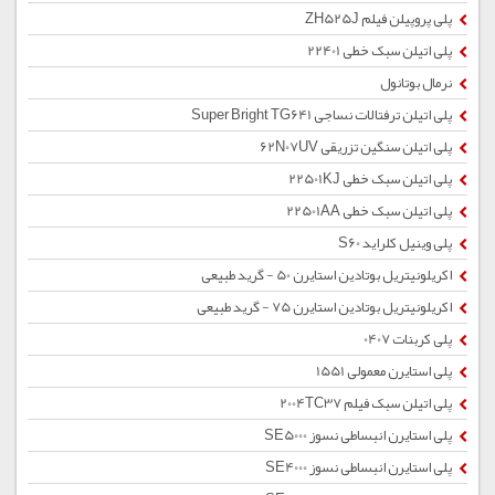
پلی پروپیلن فیلم ZH525J
پلی اتیلن سبک خطی 22401
نرمال بوتانول
پلی اتیلن ترفتالات نساجی Super Bright TG641
پلی اتیلن سنگین تزریقی 62N07UV
پلی اتیلن سبک خطی 22501KJ
پلی اتیلن سبک خطی 22501AA
پلی وینیل کلراید S60
اکریلونیتریل بوتادین استایرن 50 - گرید طبیعی
اکریلونیتریل بوتادین استایرن 75 - گرید طبیعی
پلی کربنات 0407
پلی استایرن معمولی 1551
پلی اتیلن سبک فیلم 2004TC37
پلی استایرن انبساطی نسوز SE5000
پلی استایرن انبساطی نسوز SE4000