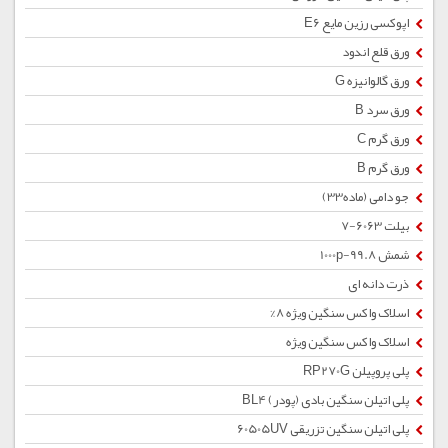
اپوکسی رزین مایع E6
ورق قلع اندود
ورق گالوانیزه G
ورق سرد B
ورق گرم C
ورق گرم B
جو دامی (ماده33)
بیلت 6063-7
شمش 1000p-99.8
ذرت دانه ای
اسلاک واکس سنگین ویژه 8%
اسلاک واکس سنگین ویژه
پلی پروپیلن RP270G
پلی اتیلن سنگین بادی (پودر) BL4
پلی اتیلن سنگین تزریقی 60505UV