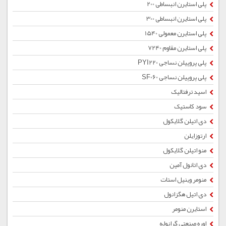
پلی استایرن انبساطی 200
پلی استایرن انبساطی 300
پلی استایرن معمولی 1540
پلی استایرن مقاوم 7240
پلی پروپیلن نساجی PYI220
پلی پروپیلن نساجی SF060
اسید ترفتالیک
سود کاستیک
دی اتیلن گلایکول
ارتوزایلن
منو اتیلن گلایکول
دی اتانول آمین
منومر وینیل استات
دی اتیل هگزانول
استایرن منومر
اوره صنعتی گرانوله