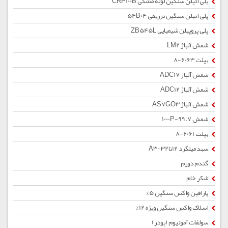
پلی اتیلن سنگین لوله مشکی CRP100B
پلی اتیلن سنگین تزریقی 54B04
پلی پروپیلن شیمیایی ZB545L
شمش آلیاژ LM2
بیلت 6063-8
شمش آلیاژ ADC17
شمش آلیاژ ADC12
شمش آلیاژ AS7GO3
شمش 1000P-99.7
بیلت 6061-8
سبد میلگرد 12تا32-A3
گندم دورم
شکر خام
پارافین واکس سنگین 5%
اسلاک واکس سنگین ویژه 12%
سولفات آمونیوم (پودر)