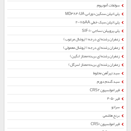
سولفات آمونیوم
پلی اتیلن سنگین دورانی MD3840UA
پلی اتیلن سبک خطی 20075AA
پلی پروپیلن نساجی SIF010
زعفران رشته ای درجه 1 (پوشال مرغوب)
زعفران رشته ای درجه 1 (پوشال معمولی)
زعفران رشته ای بریده ممتاز (نگین)
زعفران رشته ای بریده ممتاز (سرگل)
سبد تیرآهن مخلوط
سبد گندم دورم
قیر امولسیون CRS2
قیر 4050
سراتو
برنج هاشمی
قیر امولسیون CRS1