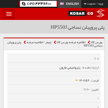
(021) 43462000
ورود / عضویت
ENGLISH
بار
و
بسته
پلی پروپیلن نساجی HP550J
نمودن
فهرست
بورس کالا
اطلاعیه عرضه بورس کالا
پلیمر / اطلاعیه عرضه
پلی پروپیلن
نساجی HP550J
1
پتروشیمی مارون
120759
0 (0%)
-
-