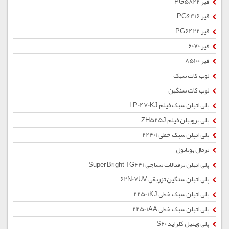
قیر PG5822
قیر PG6416
قیر PG6422
قیر 6070
قیر 85100
لوب کات سبک
لوب کات سنگین
پلی اتیلن سبک فیلم LP0470KJ
پلی پروپیلن فیلم ZH525J
پلی اتیلن سبک خطی 22401
نرمال بوتانول
پلی اتیلن ترفتالات نساجی Super Bright TG641
پلی اتیلن سنگین تزریقی 62N07UV
پلی اتیلن سبک خطی 22501KJ
پلی اتیلن سبک خطی 22501AA
پلی وینیل کلراید S60