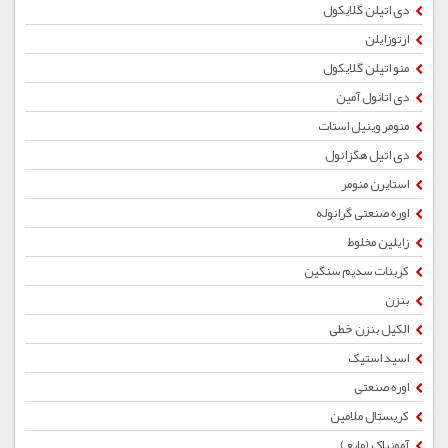
دی اتیلن گلایکول
ارتوزایلن
منو اتیلن گلایکول
دی اتانول آمین
منومر وینیل استات
دی اتیل هگزانول
استایرن منومر
اوره صنعتی گرانوله
زایلین مخلوط
کربنات سدیم سنگین
بنزن
الکیل بنزن خطی
اسید استیک
اوره صنعتی
کریستال ملامین
آمونیاک (مایع)