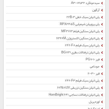
سبد میلگرد 32تا12-A3
آرگون
پلی اتیلن سبک خطی 22B03
پلی پروپیلن شیمیایی RPX345S
پلی اتیلن سنگین فیلم MF3713
پلی اتیلن سنگین اکستروژن 6366M
پلی اتیلن سبک فیلم 2420F8
پلی اتیلن ترفتالات بطری BG731
قیر PG7010
جو دامی
قیر 200300
پلی اتیلن سبک فیلم 2420F3
پلی اتیلن سنگین تزریقی 62N18UV
پلی اتیلن ترفتالات نساجی HomBright 641
اوره پریل
اوره گرانول