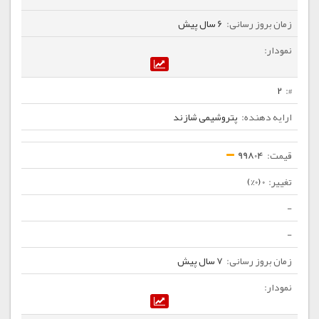
6 سال پیش
2
پتروشیمی شازند
99804
0 (0%)
-
-
7 سال پیش