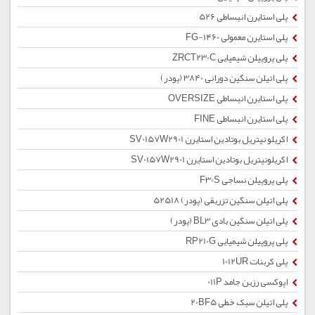
پلی استایرن انبساطی 526
پلی استایرن معمولی 1460-FG
پلی پروپیلن شیمیایی ZRCT230C
پلی اتیلن سنگین دورانی 3840 (پودر)
پلی استایرن انبساطی OVERSIZE
پلی استایرن انبساطی FINE
اکریلو نیتریل بوتادین استایرن SV0157W2901
اکریلونیتریل بوتادین استایرن SV0157W2901
پلی پروپیلن نساجی F30S
پلی اتیلن سنگین تزریقی (پودر) 52518
پلی اتیلن سنگین بادی BL3 (پودر)
پلی پروپیلن شیمیایی RP210G
پلی کربنات 1012UR
اپوکسی رزین جامد 011P
پلی اتیلن سبک خطی 20BF5