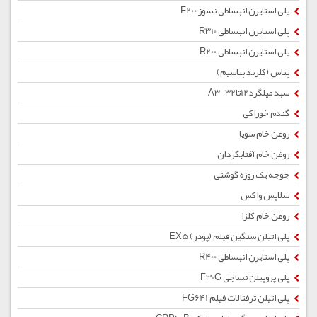
پلی استایرن انبساطی نسوز F200
پلی استایرن انبساطی R310
پلی استایرن انبساطی R200
پتاس (کلرید پتاسیم)
سبد میلگرد12تا32-A3
گندم خوراکی
روغن خام سویا
روغن خام آفتابگردان
جوجه یک روزه گوشتی
سلاپس واکس
روغن خام کلزا
پلی اتیلن سنگین فیلم (پودر) EX5
پلی استایرن انبساطی R400
پلی پروپیلن نساجی F30G
پلی اتیلن ترفتالات فیلم FG641