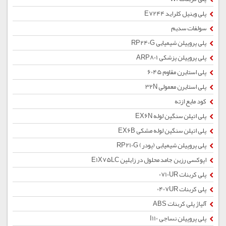
پلی وینیل کلراید E7244
سولفات سدیم
پلی پروپیلن شیمیایی RP240G
پلی پروپیلن پزشکی ARP801
پلی استایرن مقاوم 6045
پلی استایرن معمولی 32N
کود مایع ازته
پلی اتیلن سنگین لوله EX6N
پلی اتیلن سنگین لوله مشکی EX6B
پلی پروپیلن شیمیایی (پودر) RP210G
اپوکسی رزین جامد محلول در زایلین E1X75LC
پلی کربنات 0710UR
پلی کربنات 0407UR
آلیاژ پلی کربنات ABS
پلی پروپیلن نساجی I110