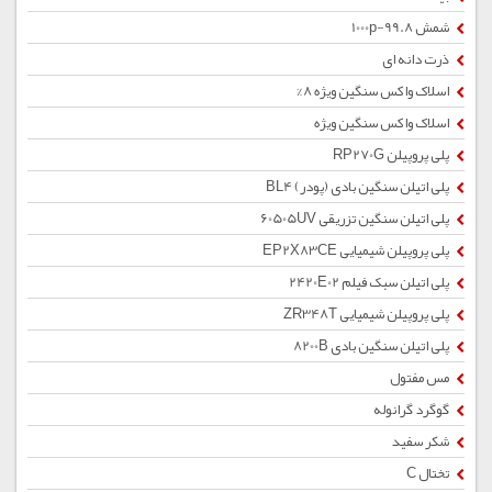
شمش 1000p-99.8
ذرت دانه ای
اسلاک واکس سنگین ویژه 8%
اسلاک واکس سنگین ویژه
پلی پروپیلن RP270G
پلی اتیلن سنگین بادی (پودر) BL4
پلی اتیلن سنگین تزریقی 60505UV
پلی پروپیلن شیمیایی EP2X83CE
پلی اتیلن سبک فیلم 2420E02
پلی پروپیلن شیمیایی ZR348T
پلی اتیلن سنگین بادی 8200B
مس مفتول
گوگرد گرانوله
شکر سفید
تختال C