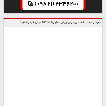
(+98 21) 43462000
نمودار قیمت ماهانه ی پلی پروپیلن نساجی HP550J / پتروشیمی شازند