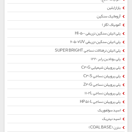
پارازایلین
آروماتیک سنگین
آمونیاک (گاز)
پلی اتیلن سنگین تزریقی HI0500
پلی اتیلن سنگین تزریقی 60507UV
پلی اتیلن ترفتالات نساجی SUPER BRIGHT
پلی بوتادین رابر 1220
پلی پروپیلن شیمیایی C30G
پلی پروپیلن نساجی C30S
پلی پروپیلن نساجی Z30G
پلی پروپیلن نساجی 1102L
پلی پروپیلن نساجی HP510L
اسید سولفوریک
اسید نیتریک
بنزن (COAL BASE)