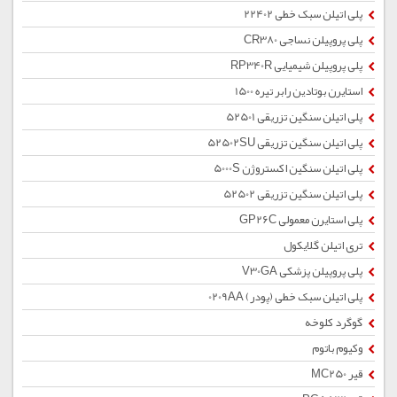
پلی اتیلن سبک خطی 22402
پلی پروپیلن نساجی CR380
پلی پروپیلن شیمیایی RP340R
استایرن بوتادین رابر تیره 1500
پلی اتیلن سنگین تزریقی 52501
پلی اتیلن سنگین تزریقی 52502SU
پلی اتیلن سنگین اکستروژن 5000S
پلی اتیلن سنگین تزریقی 52502
پلی استایرن معمولی GP26C
تری اتیلن گلایکول
پلی پروپیلن پزشکی V30GA
پلی اتیلن سبک خطی (پودر) 0209AA
گوگرد کلوخه
وکیوم باتوم
قیر MC250