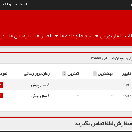
استخدام
وبلاگ
ات
آمار
بورس
نرخ ها
و داده ها
اخبار
نیازمندی ها
درب
لی پروپیلن شیمیایی EP548R
تغییر
بیشترین
?
کمترین
?
زمان بروز رسانی
نمودا
0 (0%)
-
-
8 سال پیش
0 (0%)
-
-
6 سال پیش
فارش لطفا تماس بگیرید