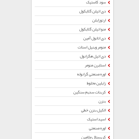
سود کاستیک
دی اتیلن گلایکول
ارتوزایلن
منو اتیلن گلایکول
دی اتانول آمین
منومر وینیل استات
دی اتیل هگزانول
استایرن منومر
اوره صنعتی گرانوله
زایلین مخلوط
کربنات سدیم سنگین
بنزن
الکیل بنزن خطی
اسید استیک
اوره صنعتی
کریستال ملامین