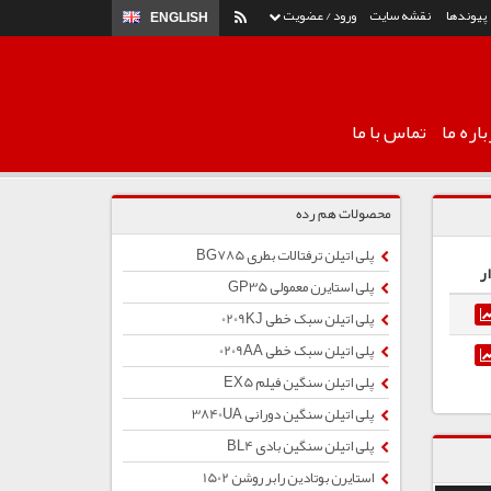
پیوندها
نقشه سایت
ورود / عضویت
ENGLISH
اره ما
تماس با ما
محصولات هم رده
پلی اتیلن ترفتالات بطری BG785
ر
پلی استایرن معمولی GP35
پلی اتیلن سبک خطی 0209KJ
پلی اتیلن سبک خطی 0209AA
پلی اتیلن سنگین فیلم EX5
پلی اتیلن سنگین دورانی 3840UA
پلی اتیلن سنگین بادی BL4
استایرن بوتادین رابر روشن 1502