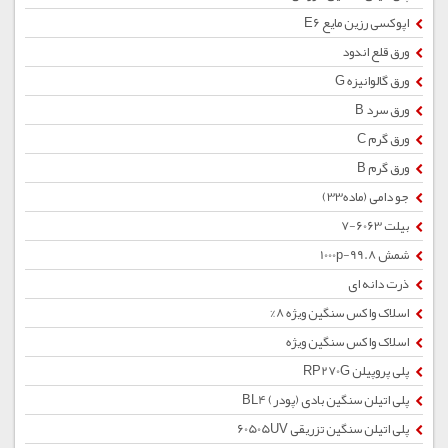
اپوکسی رزین مایع E6
ورق قلع اندود
ورق گالوانیزه G
ورق سرد B
ورق گرم C
ورق گرم B
جو دامی (ماده33)
بیلت 6063-7
شمش 1000p-99.8
ذرت دانه ای
اسلاک واکس سنگین ویژه 8%
اسلاک واکس سنگین ویژه
پلی پروپیلن RP270G
پلی اتیلن سنگین بادی (پودر) BL4
پلی اتیلن سنگین تزریقی 60505UV