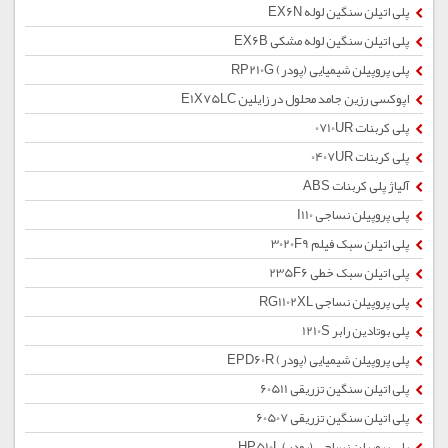
پلی اتیلن سنگین لوله EX6N
پلی اتیلن سنگین لوله مشکی EX6B
پلی پروپیلن شیمیایی (پودر) RP210G
اپوکسی رزین جامد محلول در زایلین E1X75LC
پلی کربنات 0710UR
پلی کربنات 0407UR
آلیاژ پلی کربنات ABS
پلی پروپیلن نساجی I110
پلی اتیلن سبک فیلم 3020F9
پلی اتیلن سبک خطی 235F6
پلی پروپیلن نساجی RG1102XL
پلی بوتادین رابر 1210S
پلی پروپیلن شیمیایی (پودر) EPD60R
پلی اتیلن سنگین تزریقی 60511
پلی اتیلن سنگین تزریقی 60507
پلی پروپیلن نساجی (پودر) HP510L