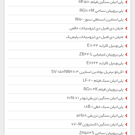
پلی اتیلن سنگین فیلم HF5110
پلی پروپیلن نساجی RG1102M
پلی استایرن انبساطی نسوز W500
متیلن دی فنیل دی ایزوسیانات خالص
متیلن دی فنیل دی ایزوسیانات پلیمریک
پلی وینیل کلراید E7044
پلی پروپیلن شیمیایی ZB440L
پلی وینیل کلراید E6644
اکریلو نیتریل بوتادین استایرن SV0157NW2803
پلی اتیلن سبک فیلم LF0200
پلی پروپیلن فیلم RG1104K
پلی اتیلن سنگین تزریقی(پودر) 62N07
پلی اتیلن سبک خطی 18B01
پلی اتیلن سنگین تزریقی 52b18
پلی اتیلن سنگین اکستروژن 7700M
پلی پروپیلن نساجی ZH564S