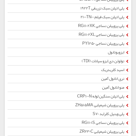
پلی اتیلن سبک تزریقی 1922T
پلی اتیلن سبک فیلم 2100TN00
پلی پروپیلن نساجی RG1102XK
پلی پروپیلن نساجی RG1102XL
پلی پروپیلن نساجی PYI250
ایزوبوتانول
تولوئن دی ایزو سیانات (TDI)
اسید کلریدریک
تری اتانول آمین
منو اتانول آمین
پلی اتیلن سنگین لوله CRP100N
پلی پروپیلن شیمیایی ZH515MA
پلی وینیل کلراید S70
پلی پروپیلن نساجی RG1101S
پلی پروپیلن شیمیایی ZR230C