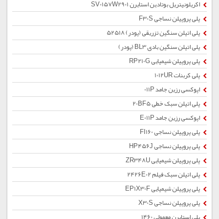
اکریلونیتریل بوتادین استایرن SV0157W2901
پلی پروپیلن نساجی F30S
پلی اتیلن سنگین تزریقی (پودر) 52518
پلی اتیلن سنگین بادی BL3 (پودر)
پلی پروپیلن شیمیایی RP210G
پلی کربنات 1012UR
اپوکسی رزین جامد 011P
پلی اتیلن سبک خطی 20BF5
اپوکسی رزین جامد E011P
پلی پروپیلن نساجی FI160
پلی پروپیلن نساجی HP456J
پلی پروپیلن شیمیایی ZR348U
پلی اتیلن سبک فیلم 2426E02
پلی پروپیلن شیمیایی EP1X30F
پلی پروپیلن نساجی X30S
پلی استایرن معمولی 1460