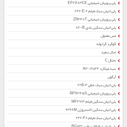
پلی پروپیلن شیمیایی EP2X83CE
پلی اتیلن سبک فیلم 2420E02
پلی پروپیلن شیمیایی ZR348T
پلی اتیلن سنگین بادی 8200B
مس مفتول
گوگرد گرانوله
شکر سفید
تختال C
سبد میلگرد 32تا12-A3
آرگون
پلی اتیلن سبک خطی 22B03
پلی پروپیلن شیمیایی RPX345S
پلی اتیلن سنگین فیلم MF3713
پلی اتیلن سنگین اکستروژن 6366M
پلی اتیلن سبک فیلم 2420F8
پلی اتیلن ترفتالات بطری BG731