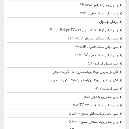
پلی پروپیلن فیلم ZH525J
پلی اتیلن سبک خطی 22401
نرمال بوتانول
پلی اتیلن ترفتالات نساجی Super Bright TG641
پلی اتیلن سنگین تزریقی 62N07UV
پلی اتیلن سبک خطی 22501KJ
پلی اتیلن سبک خطی 22501AA
پلی وینیل کلراید S60
اکریلونیتریل بوتادین استایرن 50 - گرید طبیعی
اکریلونیتریل بوتادین استایرن 75 - گرید طبیعی
پلی کربنات 0407
پلی استایرن معمولی 1551
پلی اتیلن سبک فیلم 2004TC37
پلی استایرن انبساطی نسوز SE5000
پلی استایرن انبساطی نسوز SE4000