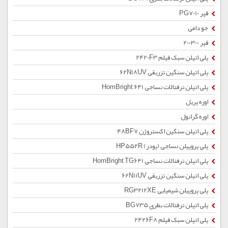
قیر PG7010
جو دامی
قیر 200300
پلی اتیلن سبک فیلم 2420F3
پلی اتیلن سنگین تزریقی 62N18UV
پلی اتیلن ترفتالات نساجی HomBright 641
اوره پریل
اوره گرانول
پلی اتیلن سنگین اکستروژن 48BF7
پلی پروپیلن نساجی (پودر) HP552R
پلی اتیلن ترفتالات نساجی HomBright TG641
پلی اتیلن سنگین تزریقی 62N11UV
پلی پروپیلن شیمیایی RG3212XE
پلی اتیلن ترفتالات بطری BG735
پلی اتیلن سبک فیلم 2426F8