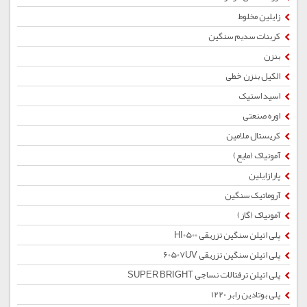
زایلین مخلوط
کربنات سدیم سنگین
بنزن
الکیل بنزن خطی
اسید استیک
اوره صنعتی
کریستال ملامین
آمونیاک (مایع)
پارازایلین
آروماتیک سنگین
آمونیاک (گاز)
پلی اتیلن سنگین تزریقی HI0500
پلی اتیلن سنگین تزریقی 60507UV
پلی اتیلن ترفتالات نساجی SUPER BRIGHT
پلی بوتادین رابر 1220