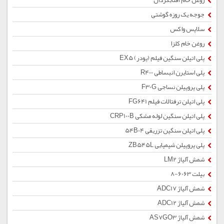
روغن خام آفتابگردان
جوجه یک روزه گوشتی
سلاپس واکس
روغن خام کلزا
پلی اتیلن سنگین فیلم (پودر) EX5
پلی استایرن انبساطی R400
پلی پروپیلن نساجی F30G
پلی اتیلن ترفتالات فیلم FG641
پلی اتیلن سنگین لوله مشکی CRP100B
پلی اتیلن سنگین تزریقی 54B04
پلی پروپیلن شیمیایی ZB545L
شمش آلیاژ LM2
بیلت 6063-8
شمش آلیاژ ADC17
شمش آلیاژ ADC12
شمش آلیاژ AS7GO3