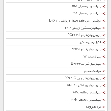
پلی استایرن معمولی 1115
پلی استایرن معمولی 1309
اپوکسی رزین جامد محلول در زایلین E01X70
پلی اتیلن سنگین تزریقی 2208
پلی پروپیلن فیلم RG3420L
الکیل بنزن سنگین
پلی پروپیلن فیلم RP120L
پلی کربنات W1
پلی وینیل کلراید E7244
سولفات سدیم
پلی پروپیلن شیمیایی RP240G
پلی پروپیلن پزشکی ARP801
پلی استایرن مقاوم 6045
پلی استایرن معمولی 32N
کود مایع ازته