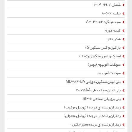
شمش 1000P-99.7
بیلت 6061-8
سبد میلگرد 12تا32-A3
گندم دورم
شکر خام
پارافین واکس سنگین 5%
اسلاک واکس سنگین ویژه 12%
سولفات آمونیوم (پودر)
سولفات آمونیوم
پلی اتیلن سنگین دورانی MD3840UA
پلی اتیلن سبک خطی 20075AA
پلی پروپیلن نساجی SIF010
زعفران رشته ای درجه 1 (پوشال مرغوب)
زعفران رشته ای درجه 1 (پوشال معمولی)
زعفران رشته ای بریده ممتاز (نگین)