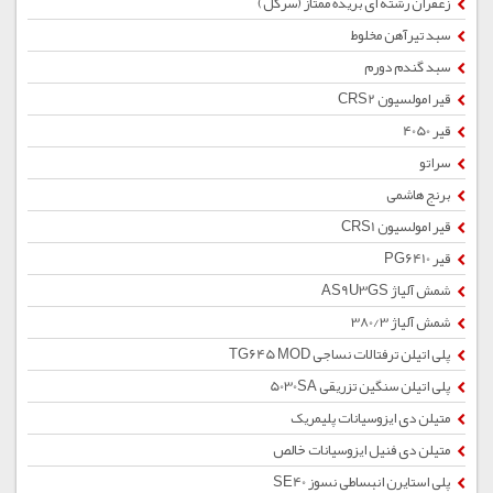
زعفران رشته ای بریده ممتاز (سرگل)
سبد تیرآهن مخلوط
سبد گندم دورم
قیر امولسیون CRS2
قیر 4050
سراتو
برنج هاشمی
قیر امولسیون CRS1
قیر PG6410
شمش آلیاژ AS9U3GS
شمش آلیاژ 380/3
پلی اتیلن ترفتالات نساجی TG645 MOD
پلی اتیلن سنگین تزریقی 5030SA
متیلن دی ایزوسیانات پلیمریک
متیلن دی فنیل ایزوسیانات خالص
پلی استایرن انبساطی نسوز SE40