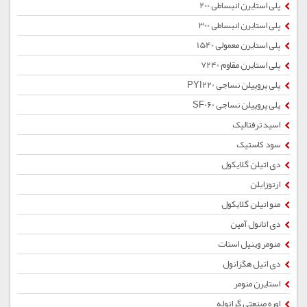
پلی استایرن انبساطی 200
پلی استایرن انبساطی 300
پلی استایرن معمولی 1540
پلی استایرن مقاوم 7240
پلی پروپیلن نساجی PYI220
پلی پروپیلن نساجی SF060
اسید ترفتالیک
سود کاستیک
دی اتیلن گلایکول
ارتوزایلن
منو اتیلن گلایکول
دی اتانول آمین
منومر وینیل استات
دی اتیل هگزانول
استایرن منومر
اوره صنعتی گرانوله