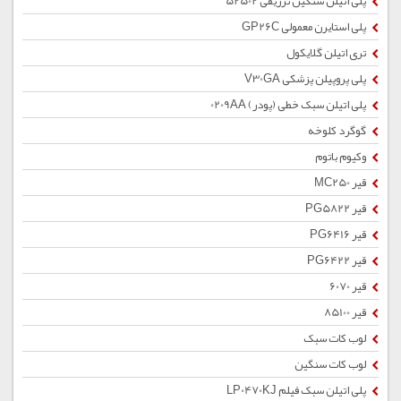
پلی اتیلن سنگین تزریقی 52502
پلی استایرن معمولی GP26C
تری اتیلن گلایکول
پلی پروپیلن پزشکی V30GA
پلی اتیلن سبک خطی (پودر) 0209AA
گوگرد کلوخه
وکیوم باتوم
قیر MC250
قیر PG5822
قیر PG6416
قیر PG6422
قیر 6070
قیر 85100
لوب کات سبک
لوب کات سنگین
پلی اتیلن سبک فیلم LP0470KJ