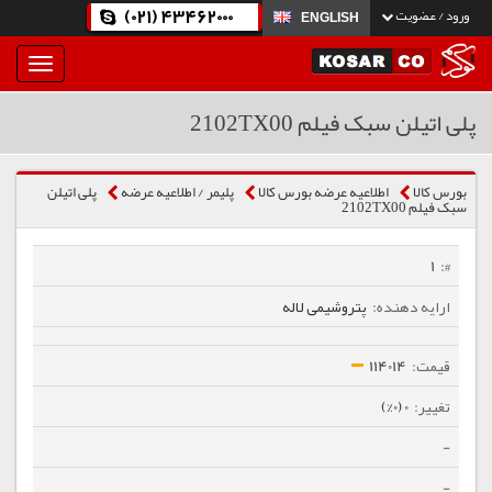
(021) 43462000
ورود / عضویت
ENGLISH
بار
و
بسته
پلی اتیلن سبک فیلم 2102TX00
نمودن
فهرست
بورس کالا
اطلاعیه عرضه بورس کالا
پلیمر / اطلاعیه عرضه
پلی اتیلن
سبک فیلم 2102TX00
1
پتروشیمی لاله
114014
0 (0%)
-
-