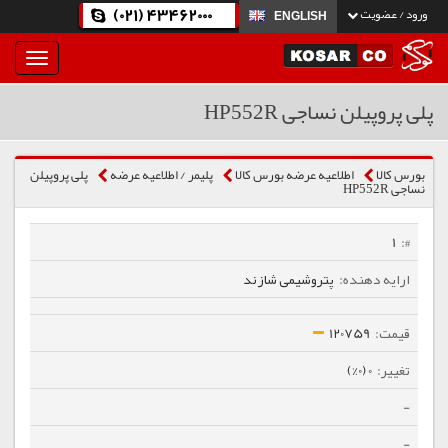
(021) 43462000
ورود / عضویت
ENGLISH
بار
و
بسته
پلی پروپیلن نساجی HP552R
نمودن
فهرست
بورس کالا
اطلاعیه عرضه بورس کالا
پلیمر / اطلاعیه عرضه
پلی پروپیلن
نساجی HP552R
1
پتروشیمی شازند
120759
0 (0%)
-
-