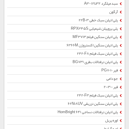
سبد میلگرد 32تا12-A3
آرگون
پلی اتیلن سبک خطی 22B03
پلی پروپیلن شیمیایی RPX345S
پلی اتیلن سنگین فیلم MF3713
پلی اتیلن سنگین اکستروژن 6366M
پلی اتیلن سبک فیلم 2420F8
پلی اتیلن ترفتالات بطری BG731
قیر PG7010
جو دامی
قیر 200300
پلی اتیلن سبک فیلم 2420F3
پلی اتیلن سنگین تزریقی 62N18UV
پلی اتیلن ترفتالات نساجی HomBright 641
اوره پریل
اوره گرانول