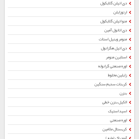
دی اتیلن گلایکول
ارتوزایلن
منو اتیلن گلایکول
دی اتانول آمین
منومر وینیل استات
دی اتیل هگزانول
استایرن منومر
اوره صنعتی گرانوله
زایلین مخلوط
کربنات سدیم سنگین
بنزن
الکیل بنزن خطی
اسید استیک
اوره صنعتی
کریستال ملامین
آمونیاک (مایع)