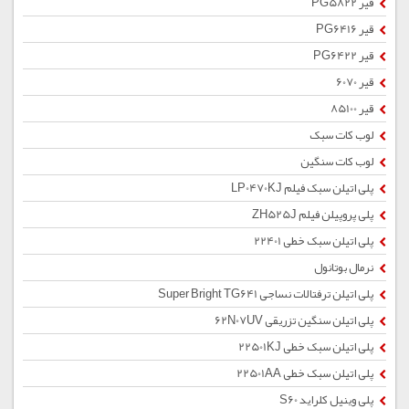
قیر PG5822
قیر PG6416
قیر PG6422
قیر 6070
قیر 85100
لوب کات سبک
لوب کات سنگین
پلی اتیلن سبک فیلم LP0470KJ
پلی پروپیلن فیلم ZH525J
پلی اتیلن سبک خطی 22401
نرمال بوتانول
پلی اتیلن ترفتالات نساجی Super Bright TG641
پلی اتیلن سنگین تزریقی 62N07UV
پلی اتیلن سبک خطی 22501KJ
پلی اتیلن سبک خطی 22501AA
پلی وینیل کلراید S60