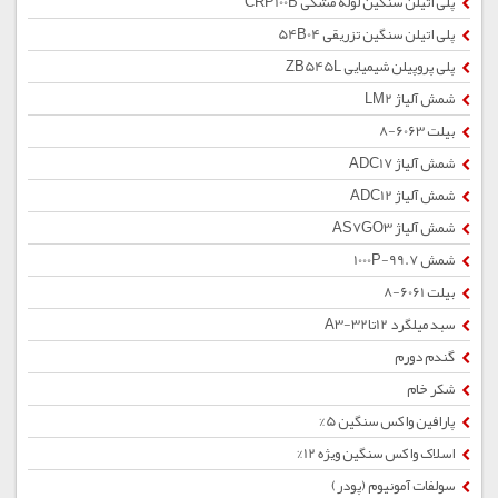
پلی اتیلن سنگین لوله مشکی CRP100B
پلی اتیلن سنگین تزریقی 54B04
پلی پروپیلن شیمیایی ZB545L
شمش آلیاژ LM2
بیلت 6063-8
شمش آلیاژ ADC17
شمش آلیاژ ADC12
شمش آلیاژ AS7GO3
شمش 1000P-99.7
بیلت 6061-8
سبد میلگرد 12تا32-A3
گندم دورم
شکر خام
پارافین واکس سنگین 5%
اسلاک واکس سنگین ویژه 12%
سولفات آمونیوم (پودر)