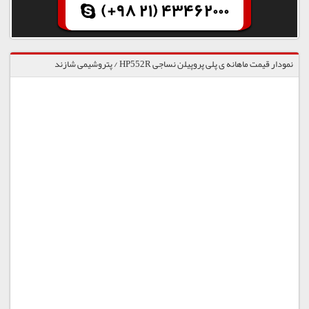
(+98 21) 43462000
نمودار قیمت ماهانه ی پلی پروپیلن نساجی HP552R / پتروشیمی شازند