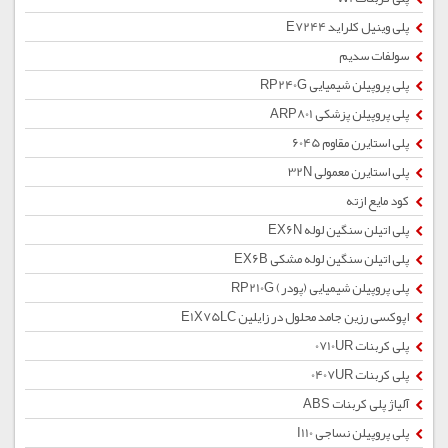
پلی وینیل کلراید E7244
سولفات سدیم
پلی پروپیلن شیمیایی RP240G
پلی پروپیلن پزشکی ARP801
پلی استایرن مقاوم 6045
پلی استایرن معمولی 32N
کود مایع ازته
پلی اتیلن سنگین لوله EX6N
پلی اتیلن سنگین لوله مشکی EX6B
پلی پروپیلن شیمیایی (پودر) RP210G
اپوکسی رزین جامد محلول در زایلین E1X75LC
پلی کربنات 0710UR
پلی کربنات 0407UR
آلیاژ پلی کربنات ABS
پلی پروپیلن نساجی I110