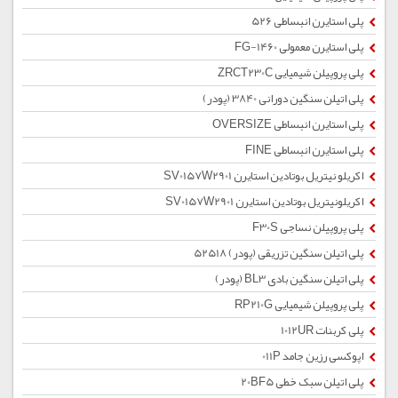
پلی استایرن انبساطی 526
پلی استایرن معمولی 1460-FG
پلی پروپیلن شیمیایی ZRCT230C
پلی اتیلن سنگین دورانی 3840 (پودر)
پلی استایرن انبساطی OVERSIZE
پلی استایرن انبساطی FINE
اکریلو نیتریل بوتادین استایرن SV0157W2901
اکریلونیتریل بوتادین استایرن SV0157W2901
پلی پروپیلن نساجی F30S
پلی اتیلن سنگین تزریقی (پودر) 52518
پلی اتیلن سنگین بادی BL3 (پودر)
پلی پروپیلن شیمیایی RP210G
پلی کربنات 1012UR
اپوکسی رزین جامد 011P
پلی اتیلن سبک خطی 20BF5