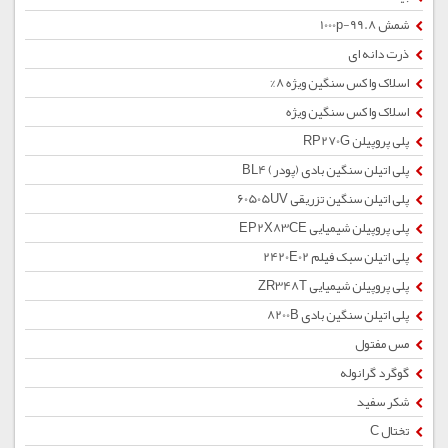
شمش 1000p-99.8
ذرت دانه ای
اسلاک واکس سنگین ویژه 8%
اسلاک واکس سنگین ویژه
پلی پروپیلن RP270G
پلی اتیلن سنگین بادی (پودر) BL4
پلی اتیلن سنگین تزریقی 60505UV
پلی پروپیلن شیمیایی EP2X83CE
پلی اتیلن سبک فیلم 2420E02
پلی پروپیلن شیمیایی ZR348T
پلی اتیلن سنگین بادی 8200B
مس مفتول
گوگرد گرانوله
شکر سفید
تختال C