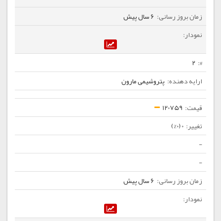
6 سال پیش
2
پتروشیمی مارون
120759
0 (0%)
-
-
6 سال پیش