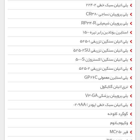
پلی اتیلن سبک خطی 22402
پلی پروپیلن نساجی CR380
پلی پروپیلن شیمیایی RP340R
استایرن بوتادین رابر تیره 1500
پلی اتیلن سنگین تزریقی 52501
پلی اتیلن سنگین تزریقی 52502SU
پلی اتیلن سنگین اکستروژن 5000S
پلی اتیلن سنگین تزریقی 52502
پلی استایرن معمولی GP26C
تری اتیلن گلایکول
پلی پروپیلن پزشکی V30GA
پلی اتیلن سبک خطی (پودر) 0209AA
گوگرد کلوخه
وکیوم باتوم
قیر MC250