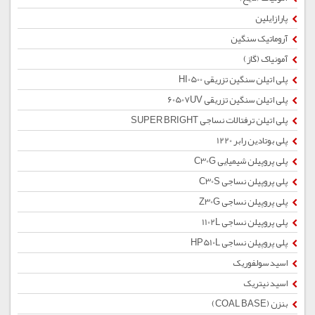
پارازایلین
آروماتیک سنگین
آمونیاک (گاز)
پلی اتیلن سنگین تزریقی HI0500
پلی اتیلن سنگین تزریقی 60507UV
پلی اتیلن ترفتالات نساجی SUPER BRIGHT
پلی بوتادین رابر 1220
پلی پروپیلن شیمیایی C30G
پلی پروپیلن نساجی C30S
پلی پروپیلن نساجی Z30G
پلی پروپیلن نساجی 1102L
پلی پروپیلن نساجی HP510L
اسید سولفوریک
اسید نیتریک
بنزن (COAL BASE)