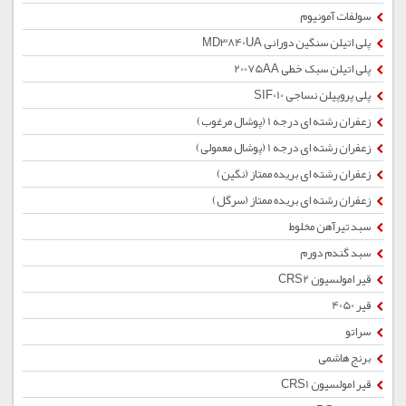
سولفات آمونیوم
پلی اتیلن سنگین دورانی MD3840UA
پلی اتیلن سبک خطی 20075AA
پلی پروپیلن نساجی SIF010
زعفران رشته ای درجه 1 (پوشال مرغوب)
زعفران رشته ای درجه 1 (پوشال معمولی)
زعفران رشته ای بریده ممتاز (نگین)
زعفران رشته ای بریده ممتاز (سرگل)
سبد تیرآهن مخلوط
سبد گندم دورم
قیر امولسیون CRS2
قیر 4050
سراتو
برنج هاشمی
قیر امولسیون CRS1