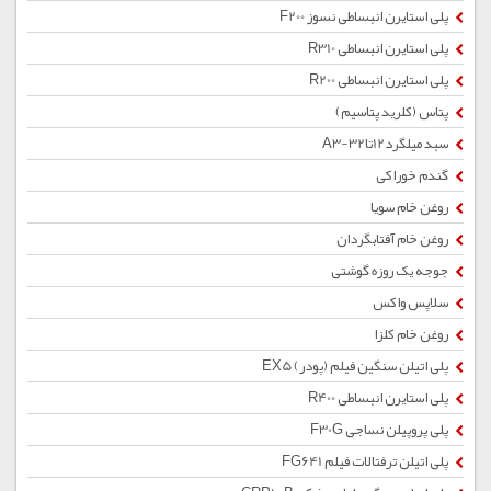
پلی استایرن انبساطی نسوز F200
پلی استایرن انبساطی R310
پلی استایرن انبساطی R200
پتاس (کلرید پتاسیم)
سبد میلگرد12تا32-A3
گندم خوراکی
روغن خام سویا
روغن خام آفتابگردان
جوجه یک روزه گوشتی
سلاپس واکس
روغن خام کلزا
پلی اتیلن سنگین فیلم (پودر) EX5
پلی استایرن انبساطی R400
پلی پروپیلن نساجی F30G
پلی اتیلن ترفتالات فیلم FG641