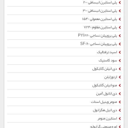
پلی استایرن انبساطی 200
پلی استایرن انبساطی 300
پلی استایرن معمولی 1540
پلی استایرن مقاوم 7240
پلی پروپیلن نساجی PYI220
پلی پروپیلن نساجی SF060
اسید ترفتالیک
سود کاستیک
دی اتیلن گلایکول
ارتوزایلن
منو اتیلن گلایکول
دی اتانول آمین
منومر وینیل استات
دی اتیل هگزانول
استایرن منومر
اوره صنعتی گرانوله