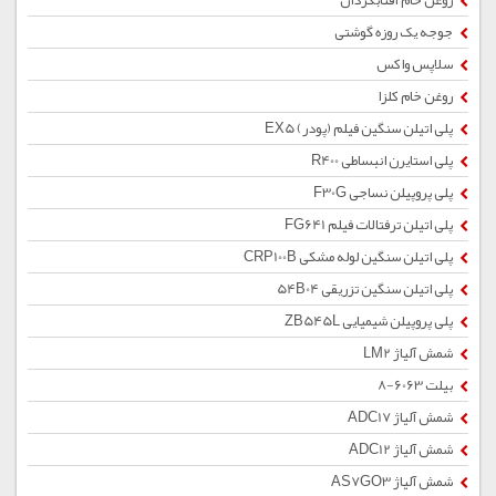
روغن خام آفتابگردان
جوجه یک روزه گوشتی
سلاپس واکس
روغن خام کلزا
پلی اتیلن سنگین فیلم (پودر) EX5
پلی استایرن انبساطی R400
پلی پروپیلن نساجی F30G
پلی اتیلن ترفتالات فیلم FG641
پلی اتیلن سنگین لوله مشکی CRP100B
پلی اتیلن سنگین تزریقی 54B04
پلی پروپیلن شیمیایی ZB545L
شمش آلیاژ LM2
بیلت 6063-8
شمش آلیاژ ADC17
شمش آلیاژ ADC12
شمش آلیاژ AS7GO3