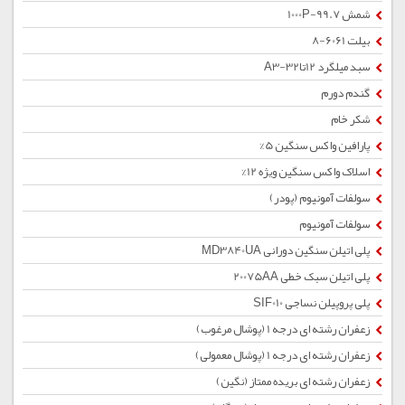
شمش 1000P-99.7
بیلت 6061-8
سبد میلگرد 12تا32-A3
گندم دورم
شکر خام
پارافین واکس سنگین 5%
اسلاک واکس سنگین ویژه 12%
سولفات آمونیوم (پودر)
سولفات آمونیوم
پلی اتیلن سنگین دورانی MD3840UA
پلی اتیلن سبک خطی 20075AA
پلی پروپیلن نساجی SIF010
زعفران رشته ای درجه 1 (پوشال مرغوب)
زعفران رشته ای درجه 1 (پوشال معمولی)
زعفران رشته ای بریده ممتاز (نگین)