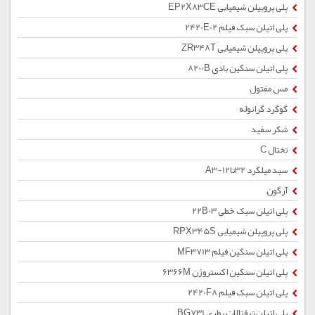
پلی پروپیلن شیمیایی EP2X83CE
پلی اتیلن سبک فیلم 2420E02
پلی پروپیلن شیمیایی ZR348T
پلی اتیلن سنگین بادی 8200B
مس مفتول
گوگرد گرانوله
شکر سفید
تختال C
سبد میلگرد 32تا12-A3
آرگون
پلی اتیلن سبک خطی 22B03
پلی پروپیلن شیمیایی RPX345S
پلی اتیلن سنگین فیلم MF3713
پلی اتیلن سنگین اکستروژن 6366M
پلی اتیلن سبک فیلم 2420F8
پلی اتیلن ترفتالات بطری BG731