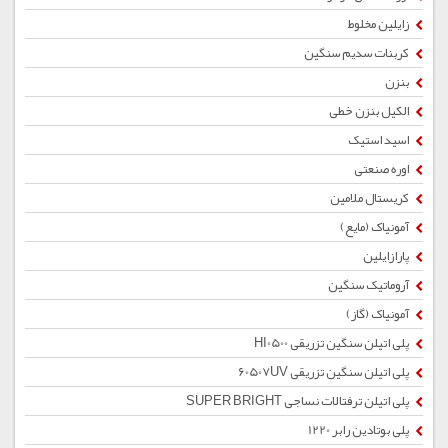
زایلین مخلوط
کربنات سدیم سنگین
بنزن
الکیل بنزن خطی
اسید استیک
اوره صنعتی
کریستال ملامین
آمونیاک (مایع)
پارازایلین
آروماتیک سنگین
آمونیاک (گاز)
پلی اتیلن سنگین تزریقی HI0500
پلی اتیلن سنگین تزریقی 60507UV
پلی اتیلن ترفتالات نساجی SUPER BRIGHT
پلی بوتادین رابر 1220