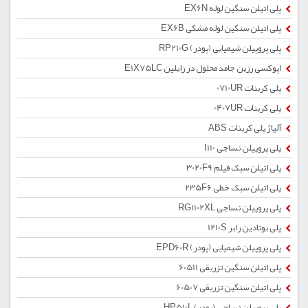
پلی اتیلن سنگین لوله EX6N
پلی اتیلن سنگین لوله مشکی EX6B
پلی پروپیلن شیمیایی (پودر) RP210G
اپوکسی رزین جامد محلول در زایلین E1X75LC
پلی کربنات 0710UR
پلی کربنات 0407UR
آلیاژ پلی کربنات ABS
پلی پروپیلن نساجی I110
پلی اتیلن سبک فیلم 3020F9
پلی اتیلن سبک خطی 235F6
پلی پروپیلن نساجی RG1102XL
پلی بوتادین رابر 1210S
پلی پروپیلن شیمیایی (پودر) EPD60R
پلی اتیلن سنگین تزریقی 60511
پلی اتیلن سنگین تزریقی 60507
پلی پروپیلن نساجی (پودر) HP510L