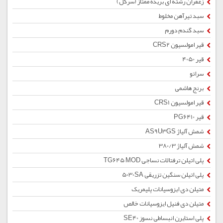
زعفران رشته ای بریده ممتاز (سرگل)
سبد تیرآهن مخلوط
سبد گندم دورم
قیر امولسیون CRS2
قیر 4050
سراتو
برنج هاشمی
قیر امولسیون CRS1
قیر PG6410
شمش آلیاژ AS9U3GS
شمش آلیاژ 380/3
پلی اتیلن ترفتالات نساجی TG645 MOD
پلی اتیلن سنگین تزریقی 5030SA
متیلن دی ایزوسیانات پلیمریک
متیلن دی فنیل ایزوسیانات خالص
پلی استایرن انبساطی نسوز SE40