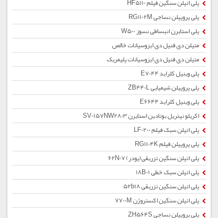
پلی اتیلن سنگین فیلم HF5110
پلی پروپیلن نساجی RG1102M
پلی استایرن انبساطی نسوز W500
متیلن دی فنیل دی ایزوسیانات خالص
متیلن دی فنیل دی ایزوسیانات پلیمریک
پلی وینیل کلراید E7044
پلی پروپیلن شیمیایی ZB440L
پلی وینیل کلراید E6644
اکریلو نیتریل بوتادین استایرن SV0157NW2803
پلی اتیلن سبک فیلم LF0200
پلی پروپیلن فیلم RG1104K
پلی اتیلن سنگین تزریقی(پودر) 62N07
پلی اتیلن سبک خطی 18B01
پلی اتیلن سنگین تزریقی 52b18
پلی اتیلن سنگین اکستروژن 7700M
پلی پروپیلن نساجی ZH564S