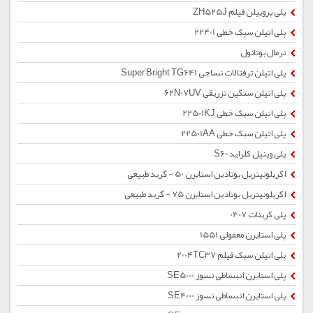
پلی پروپیلن فیلم ZH525J
پلی اتیلن سبک خطی 22401
نرمال بوتانول
پلی اتیلن ترفتالات نساجی Super Bright TG641
پلی اتیلن سنگین تزریقی 62N07UV
پلی اتیلن سبک خطی 22501KJ
پلی اتیلن سبک خطی 22501AA
پلی وینیل کلراید S60
اکریلونیتریل بوتادین استایرن 50 - گرید طبیعی
اکریلونیتریل بوتادین استایرن 75 - گرید طبیعی
پلی کربنات 0407
پلی استایرن معمولی 1551
پلی اتیلن سبک فیلم 2004TC37
پلی استایرن انبساطی نسوز SE5000
پلی استایرن انبساطی نسوز SE4000