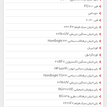
قیر PG7010
جو دامی
قیر 200300
پلی اتیلن سبک فیلم 2420F3
پلی اتیلن سنگین تزریقی 62N18UV
پلی اتیلن ترفتالات نساجی HomBright 641
اوره پریل
اوره گرانول
پلی اتیلن سنگین اکستروژن 48BF7
پلی پروپیلن نساجی (پودر) HP552R
پلی اتیلن ترفتالات نساجی HomBright TG641
پلی اتیلن سنگین تزریقی 62N11UV
پلی پروپیلن شیمیایی RG3212XE
پلی اتیلن ترفتالات بطری BG735
پلی اتیلن سبک فیلم 2426F8