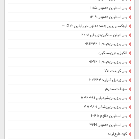
پلی استایرن معمولی 1115
پلی استایرن معمولی 1309
اپوکسی رزین جامد محلول در زایلین E01X70
پلی اتیلن سنگین تزریقی 2208
پلی پروپیلن فیلم RG3420L
الکیل بنزن سنگین
پلی پروپیلن فیلم RP120L
پلی کربنات W1
پلی وینیل کلراید E7244
سولفات سدیم
پلی پروپیلن شیمیایی RP240G
پلی پروپیلن پزشکی ARP801
پلی استایرن مقاوم 6045
پلی استایرن معمولی 32N
کود مایع ازته