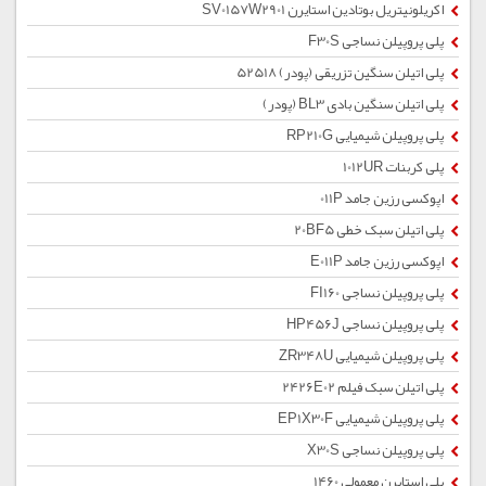
اکریلونیتریل بوتادین استایرن SV0157W2901
پلی پروپیلن نساجی F30S
پلی اتیلن سنگین تزریقی (پودر) 52518
پلی اتیلن سنگین بادی BL3 (پودر)
پلی پروپیلن شیمیایی RP210G
پلی کربنات 1012UR
اپوکسی رزین جامد 011P
پلی اتیلن سبک خطی 20BF5
اپوکسی رزین جامد E011P
پلی پروپیلن نساجی FI160
پلی پروپیلن نساجی HP456J
پلی پروپیلن شیمیایی ZR348U
پلی اتیلن سبک فیلم 2426E02
پلی پروپیلن شیمیایی EP1X30F
پلی پروپیلن نساجی X30S
پلی استایرن معمولی 1460