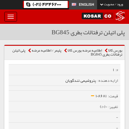
(021) 43462000
ورود / عضویت
ENGLISH
بار
و
بسته
پلی اتیلن ترفتالات بطری BG845
نمودن
فهرست
بورس کالا
اطلاعیه عرضه بورس کالا
پلیمر / اطلاعیه عرضه
پلی اتیلن
ترفتالات بطری BG845
1
پتروشیمی تندگویان
108681
0 (0%)
-
-