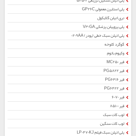
پلی اتیلن سنگین تزریقی 52502
پلی استایرن معمولی GP26C
تری اتیلن گلایکول
پلی پروپیلن پزشکی V30GA
پلی اتیلن سبک خطی (پودر) 0209AA
گوگرد کلوخه
وکیوم باتوم
قیر MC250
قیر PG5822
قیر PG6416
قیر PG6422
قیر 6070
قیر 85100
لوب کات سبک
لوب کات سنگین
پلی اتیلن سبک فیلم LP0470KJ