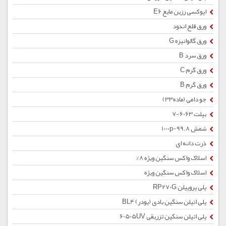
اپوکسی رزین مایع E6
ورق قلع اندود
ورق گالوانیزه G
ورق سرد B
ورق گرم C
ورق گرم B
جو دامی (ماده33)
بیلت 6063-7
شمش 1000p-99.8
ذرت دانه ای
اسلاک واکس سنگین ویژه 8%
اسلاک واکس سنگین ویژه
پلی پروپیلن RP270G
پلی اتیلن سنگین بادی (پودر) BL4
پلی اتیلن سنگین تزریقی 60505UV