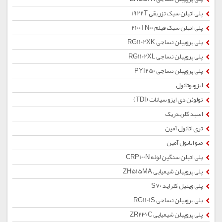
پلی اتیلن سبک تزریقی 1922T
پلی اتیلن سبک فیلم 2100TN00
پلی پروپیلن نساجی RG1102XK
پلی پروپیلن نساجی RG1102XL
پلی پروپیلن نساجی PYI250
ایزوبوتانول
تولوئن دی ایزو سیانات (TDI)
اسید کلریدریک
تری اتانول آمین
منو اتانول آمین
پلی اتیلن سنگین لوله CRP100N
پلی پروپیلن شیمیایی ZH515MA
پلی وینیل کلراید S70
پلی پروپیلن نساجی RG1101S
پلی پروپیلن شیمیایی ZR230C