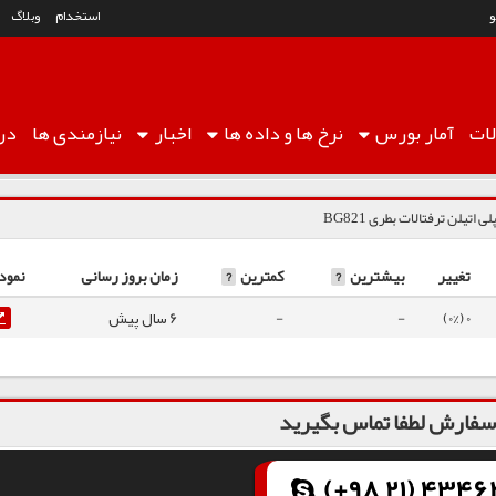
استخدام
وبلاگ
ات
آمار
بورس
نرخ ها
و داده ها
اخبار
نیازمندی ها
درب
لی اتیلن ترفتالات بطری BG821
تغییر
بیشترین
?
کمترین
?
زمان بروز رسانی
نمود
0 (0%)
-
-
6 سال پیش
فارش لطفا تماس بگیرید
(+98 21) 43462