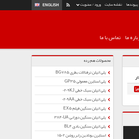
پیوندها
نقشه سایت
ورود / عضویت
ENGLISH
اره ما
تماس با ما
محصولات هم رده
پلی اتیلن ترفتالات بطری BG785
ار
پلی استایرن معمولی GP35
پلی اتیلن سبک خطی 0209KJ
پلی اتیلن سبک خطی 0209AA
پلی اتیلن سنگین فیلم EX5
پلی اتیلن سنگین دورانی 3840UA
پلی اتیلن سنگین بادی BL4
استایرن بوتادین رابر روشن 1502