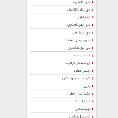
سود کاستیک
دی اتیلن گلایکول
ارتوزایلن
منو اتیلن گلایکول
دی اتانول آمین
منومر وینیل استات
دی اتیل هگزانول
استایرن منومر
اوره صنعتی گرانوله
زایلین مخلوط
کربنات سدیم سنگین
بنزن
الکیل بنزن خطی
اسید استیک
اوره صنعتی
کریستال ملامین