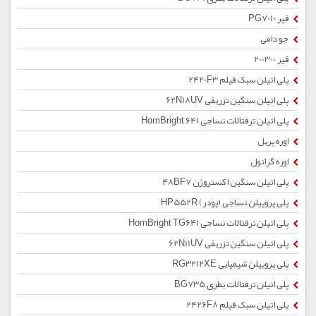
قیر PG7010
جو دامی
قیر 200300
پلی اتیلن سبک فیلم 2420F3
پلی اتیلن سنگین تزریقی 62N18UV
پلی اتیلن ترفتالات نساجی HomBright 641
اوره پریل
اوره گرانول
پلی اتیلن سنگین اکستروژن 48BF7
پلی پروپیلن نساجی (پودر) HP552R
پلی اتیلن ترفتالات نساجی HomBright TG641
پلی اتیلن سنگین تزریقی 62N11UV
پلی پروپیلن شیمیایی RG3212XE
پلی اتیلن ترفتالات بطری BG735
پلی اتیلن سبک فیلم 2426F8