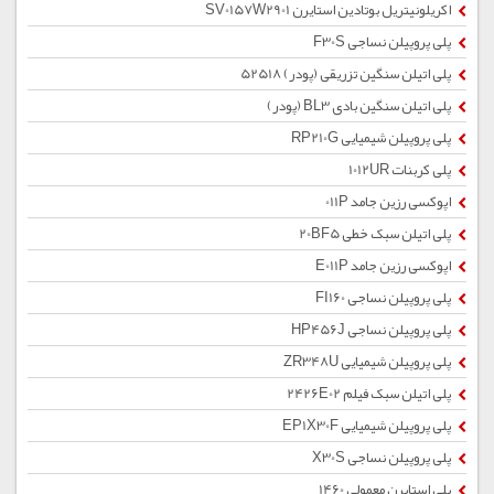
اکریلونیتریل بوتادین استایرن SV0157W2901
پلی پروپیلن نساجی F30S
پلی اتیلن سنگین تزریقی (پودر) 52518
پلی اتیلن سنگین بادی BL3 (پودر)
پلی پروپیلن شیمیایی RP210G
پلی کربنات 1012UR
اپوکسی رزین جامد 011P
پلی اتیلن سبک خطی 20BF5
اپوکسی رزین جامد E011P
پلی پروپیلن نساجی FI160
پلی پروپیلن نساجی HP456J
پلی پروپیلن شیمیایی ZR348U
پلی اتیلن سبک فیلم 2426E02
پلی پروپیلن شیمیایی EP1X30F
پلی پروپیلن نساجی X30S
پلی استایرن معمولی 1460