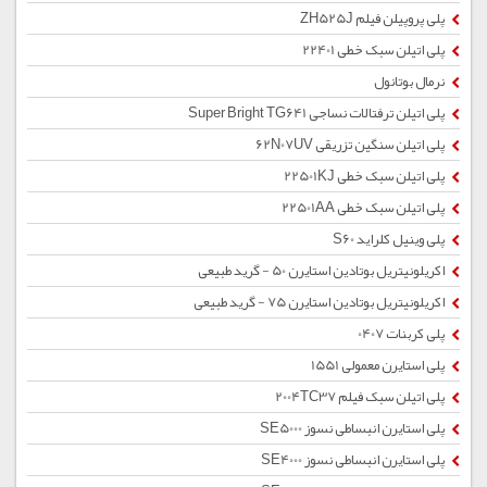
پلی پروپیلن فیلم ZH525J
پلی اتیلن سبک خطی 22401
نرمال بوتانول
پلی اتیلن ترفتالات نساجی Super Bright TG641
پلی اتیلن سنگین تزریقی 62N07UV
پلی اتیلن سبک خطی 22501KJ
پلی اتیلن سبک خطی 22501AA
پلی وینیل کلراید S60
اکریلونیتریل بوتادین استایرن 50 - گرید طبیعی
اکریلونیتریل بوتادین استایرن 75 - گرید طبیعی
پلی کربنات 0407
پلی استایرن معمولی 1551
پلی اتیلن سبک فیلم 2004TC37
پلی استایرن انبساطی نسوز SE5000
پلی استایرن انبساطی نسوز SE4000