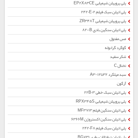
پلی پروپیلن شیمیایی EP2X83CE
پلی اتیلن سبک فیلم 2420E02
پلی پروپیلن شیمیایی ZR348T
پلی اتیلن سنگین بادی 8200B
مس مفتول
گوگرد گرانوله
شکر سفید
تختال C
سبد میلگرد 32تا12-A3
آرگون
پلی اتیلن سبک خطی 22B03
پلی پروپیلن شیمیایی RPX345S
پلی اتیلن سنگین فیلم MF3713
پلی اتیلن سنگین اکستروژن 6366M
پلی اتیلن سبک فیلم 2420F8
پلی اتیلن ترفتالات بطری BG731