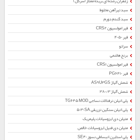
زعفران رشته ای بریده ممتاز (سرگل)
سبد تیرآهن مخلوط
سبد گندم دورم
قیر امولسیون CRS2
قیر 4050
سراتو
برنج هاشمی
قیر امولسیون CRS1
قیر PG6410
شمش آلیاژ AS9U3GS
شمش آلیاژ 380/3
پلی اتیلن ترفتالات نساجی TG645 MOD
پلی اتیلن سنگین تزریقی 5030SA
متیلن دی ایزوسیانات پلیمریک
متیلن دی فنیل ایزوسیانات خالص
پلی استایرن انبساطی نسوز SE40