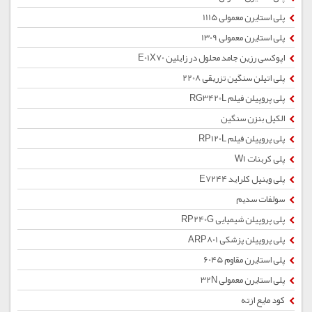
پلی استایرن معمولی 1115
پلی استایرن معمولی 1309
اپوکسی رزین جامد محلول در زایلین E01X70
پلی اتیلن سنگین تزریقی 2208
پلی پروپیلن فیلم RG3420L
الکیل بنزن سنگین
پلی پروپیلن فیلم RP120L
پلی کربنات W1
پلی وینیل کلراید E7244
سولفات سدیم
پلی پروپیلن شیمیایی RP240G
پلی پروپیلن پزشکی ARP801
پلی استایرن مقاوم 6045
پلی استایرن معمولی 32N
کود مایع ازته