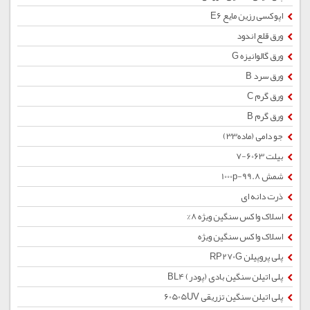
اپوکسی رزین مایع E6
ورق قلع اندود
ورق گالوانیزه G
ورق سرد B
ورق گرم C
ورق گرم B
جو دامی (ماده33)
بیلت 6063-7
شمش 1000p-99.8
ذرت دانه ای
اسلاک واکس سنگین ویژه 8%
اسلاک واکس سنگین ویژه
پلی پروپیلن RP270G
پلی اتیلن سنگین بادی (پودر) BL4
پلی اتیلن سنگین تزریقی 60505UV