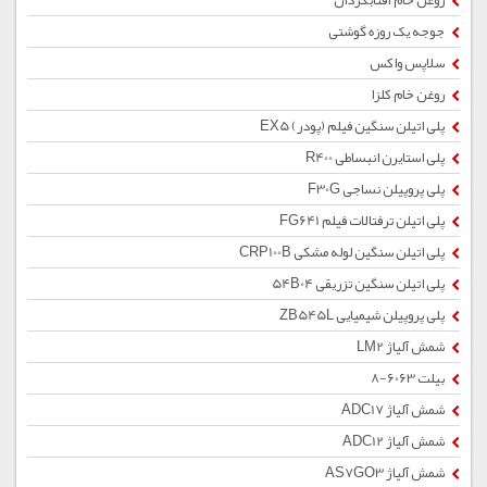
روغن خام آفتابگردان
جوجه یک روزه گوشتی
سلاپس واکس
روغن خام کلزا
پلی اتیلن سنگین فیلم (پودر) EX5
پلی استایرن انبساطی R400
پلی پروپیلن نساجی F30G
پلی اتیلن ترفتالات فیلم FG641
پلی اتیلن سنگین لوله مشکی CRP100B
پلی اتیلن سنگین تزریقی 54B04
پلی پروپیلن شیمیایی ZB545L
شمش آلیاژ LM2
بیلت 6063-8
شمش آلیاژ ADC17
شمش آلیاژ ADC12
شمش آلیاژ AS7GO3