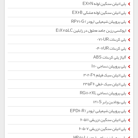
پلی اتیلن سنگین لوله EX6N
پلی اتیلن سنگین لوله مشکی EX6B
پلی پروپیلن شیمیایی (پودر) RP210G
اپوکسی رزین جامد محلول در زایلین E1X75LC
پلی کربنات 0710UR
پلی کربنات 0407UR
آلیاژ پلی کربنات ABS
پلی پروپیلن نساجی I110
پلی اتیلن سبک فیلم 3020F9
پلی اتیلن سبک خطی 235F6
پلی پروپیلن نساجی RG1102XL
پلی بوتادین رابر 1210S
پلی پروپیلن شیمیایی (پودر) EPD60R
پلی اتیلن سنگین تزریقی 60511
پلی اتیلن سنگین تزریقی 60507
پلی پروپیلن نساجی (پودر) HP510L