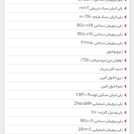
پلی اتیلن سبک تزریقی 1922T
پلی اتیلن سبک فیلم 2100TN00
پلی پروپیلن نساجی RG1102XK
پلی پروپیلن نساجی RG1102XL
پلی پروپیلن نساجی PYI250
ایزوبوتانول
تولوئن دی ایزو سیانات (TDI)
اسید کلریدریک
تری اتانول آمین
منو اتانول آمین
پلی اتیلن سنگین لوله CRP100N
پلی پروپیلن شیمیایی ZH515MA
پلی وینیل کلراید S70
پلی پروپیلن نساجی RG1101S
پلی پروپیلن شیمیایی ZR230C