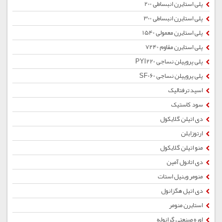
پلی استایرن انبساطی 200
پلی استایرن انبساطی 300
پلی استایرن معمولی 1540
پلی استایرن مقاوم 7240
پلی پروپیلن نساجی PYI220
پلی پروپیلن نساجی SF060
اسید ترفتالیک
سود کاستیک
دی اتیلن گلایکول
ارتوزایلن
منو اتیلن گلایکول
دی اتانول آمین
منومر وینیل استات
دی اتیل هگزانول
استایرن منومر
اوره صنعتی گرانوله