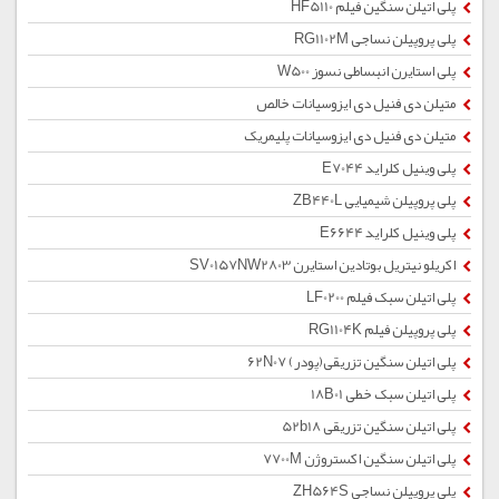
پلی اتیلن سنگین فیلم HF5110
پلی پروپیلن نساجی RG1102M
پلی استایرن انبساطی نسوز W500
متیلن دی فنیل دی ایزوسیانات خالص
متیلن دی فنیل دی ایزوسیانات پلیمریک
پلی وینیل کلراید E7044
پلی پروپیلن شیمیایی ZB440L
پلی وینیل کلراید E6644
اکریلو نیتریل بوتادین استایرن SV0157NW2803
پلی اتیلن سبک فیلم LF0200
پلی پروپیلن فیلم RG1104K
پلی اتیلن سنگین تزریقی(پودر) 62N07
پلی اتیلن سبک خطی 18B01
پلی اتیلن سنگین تزریقی 52b18
پلی اتیلن سنگین اکستروژن 7700M
پلی پروپیلن نساجی ZH564S