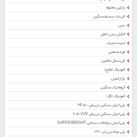
زایلین مخلوط
کربنات سدیم سنگین
بنزن
الکیل بنزن خطی
اسید استیک
اوره صنعتی
کریستال ملامین
آمونیاک (مایع)
پارازایلین
آروماتیک سنگین
آمونیاک (گاز)
پلی اتیلن سنگین تزریقی HI0500
پلی اتیلن سنگین تزریقی 60507UV
پلی اتیلن ترفتالات نساجی SUPER BRIGHT
پلی بوتادین رابر 1220