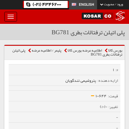
(021) 43462000
ورود / عضویت
ENGLISH
بار
و
بسته
پلی اتیلن ترفتالات بطری BG781
نمودن
فهرست
بورس کالا
اطلاعیه عرضه بورس کالا
پلیمر / اطلاعیه عرضه
پلی اتیلن
ترفتالات بطری BG781
1
پتروشیمی تندگویان
100644
0 (0%)
-
-