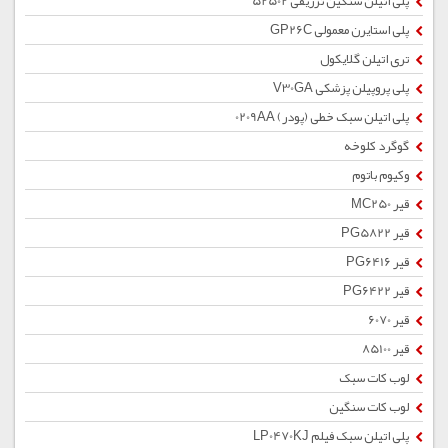
پلی اتیلن سنگین تزریقی 52502
پلی استایرن معمولی GP26C
تری اتیلن گلایکول
پلی پروپیلن پزشکی V30GA
پلی اتیلن سبک خطی (پودر) 0209AA
گوگرد کلوخه
وکیوم باتوم
قیر MC250
قیر PG5822
قیر PG6416
قیر PG6422
قیر 6070
قیر 85100
لوب کات سبک
لوب کات سنگین
پلی اتیلن سبک فیلم LP0470KJ