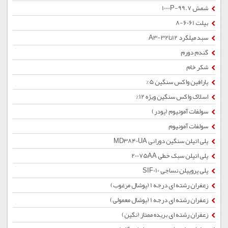
شمش 1000P-99.7
بیلت 6061-8
سبد میلگرد 12تا32-A3
گندم دورم
شکر خام
پارافین واکس سنگین 5%
اسلاک واکس سنگین ویژه 12%
سولفات آمونیوم (پودر)
سولفات آمونیوم
پلی اتیلن سنگین دورانی MD3840UA
پلی اتیلن سبک خطی 20075AA
پلی پروپیلن نساجی SIF010
زعفران رشته ای درجه 1 (پوشال مرغوب)
زعفران رشته ای درجه 1 (پوشال معمولی)
زعفران رشته ای بریده ممتاز (نگین)