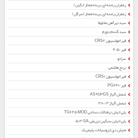
زعفران رشته ای بریده ممتاز (نگین)
زعفران رشته ای بریده ممتاز (سرگل)
سبد تیرآهن مخلوط
سبد گندم دورم
قیر امولسیون CRS2
قیر 4050
سراتو
برنج هاشمی
قیر امولسیون CRS1
قیر PG6410
شمش آلیاژ AS9U3GS
شمش آلیاژ 380/3
پلی اتیلن ترفتالات نساجی TG645 MOD
پلی اتیلن سنگین تزریقی 5030SA
متیلن دی ایزوسیانات پلیمریک