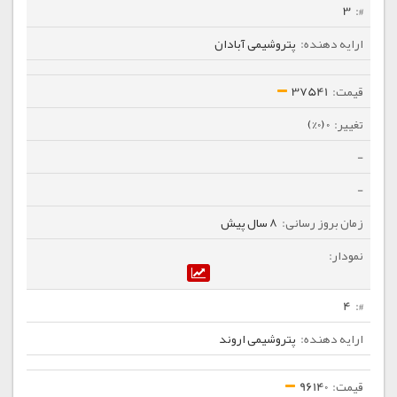
3
پتروشیمی آبادان
37541
0 (0%)
-
-
8 سال پیش
4
پتروشیمی اروند
96140