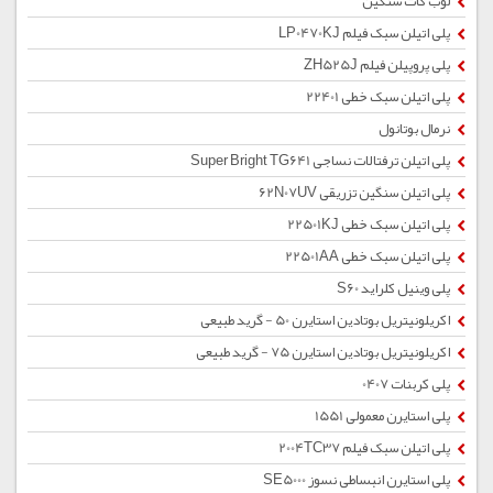
لوب کات سنگین
پلی اتیلن سبک فیلم LP0470KJ
پلی پروپیلن فیلم ZH525J
پلی اتیلن سبک خطی 22401
نرمال بوتانول
پلی اتیلن ترفتالات نساجی Super Bright TG641
پلی اتیلن سنگین تزریقی 62N07UV
پلی اتیلن سبک خطی 22501KJ
پلی اتیلن سبک خطی 22501AA
پلی وینیل کلراید S60
اکریلونیتریل بوتادین استایرن 50 - گرید طبیعی
اکریلونیتریل بوتادین استایرن 75 - گرید طبیعی
پلی کربنات 0407
پلی استایرن معمولی 1551
پلی اتیلن سبک فیلم 2004TC37
پلی استایرن انبساطی نسوز SE5000