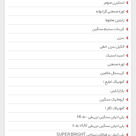
استایرن منومر
اوره صنعتی گرانوله
زایلین مخلوط
کربنات سدیم سنگین
بنزن
الکیل بنزن خطی
اسید استیک
اوره صنعتی
کریستال ملامین
آمونیاک (مایع)
پارازایلین
آروماتیک سنگین
آمونیاک (گاز)
پلی اتیلن سنگین تزریقی HI0500
پلی اتیلن سنگین تزریقی 60507UV
پلی اتیلن ترفتالات نساجی SUPER BRIGHT