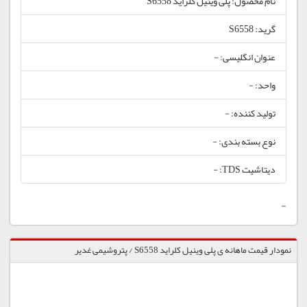
نام محصول: پلی وینیل کلراید S6558
گرید: S6558
عنوان انگلیسی: -
واحد: -
تولید کننده: -
نوع بسته بندی: -
دیتاشیت TDS: -
-
نمودار قیمت ماهانه ی پلی وینیل کلراید S6558 / پتروشیمی غدیر