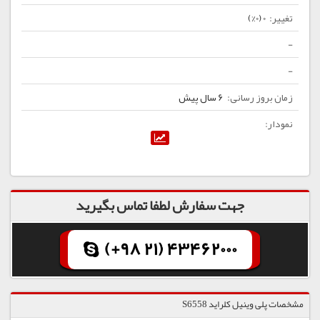
0 (0%)
-
-
6 سال پیش
جهت سفارش لطفا تماس بگیرید
(+98 21) 43462000
مشخصات پلی وینیل کلراید S6558