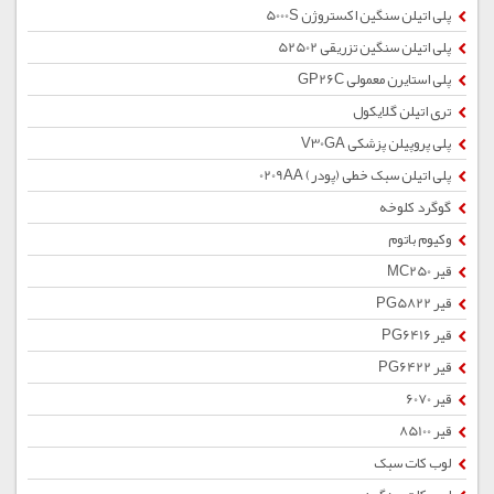
پلی اتیلن سنگین اکستروژن 5000S
پلی اتیلن سنگین تزریقی 52502
پلی استایرن معمولی GP26C
تری اتیلن گلایکول
پلی پروپیلن پزشکی V30GA
پلی اتیلن سبک خطی (پودر) 0209AA
گوگرد کلوخه
وکیوم باتوم
قیر MC250
قیر PG5822
قیر PG6416
قیر PG6422
قیر 6070
قیر 85100
لوب کات سبک