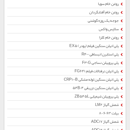
روغن خام سویا
روغن خام آفتابگردان
جوجه یک روزه گوشتی
سلاپس واکس
روغن خام کلزا
پلی اتیلن سنگین فیلم (پودر) EX5
پلی استایرن انبساطی R400
پلی پروپیلن نساجی F30G
پلی اتیلن ترفتالات فیلم FG641
پلی اتیلن سنگین لوله مشکی CRP100B
پلی اتیلن سنگین تزریقی 54B04
پلی پروپیلن شیمیایی ZB545L
شمش آلیاژ LM2
بیلت 6063-8
شمش آلیاژ ADC17