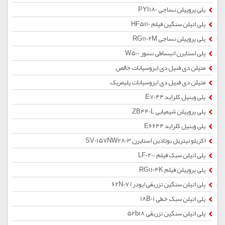
پلی پروپیلن نساجی PYI180
پلی اتیلن سنگین فیلم HF5110
پلی پروپیلن نساجی RG1102M
پلی استایرن انبساطی نسوز W500
متیلن دی فنیل دی ایزوسیانات خالص
متیلن دی فنیل دی ایزوسیانات پلیمریک
پلی وینیل کلراید E7044
پلی پروپیلن شیمیایی ZB440L
پلی وینیل کلراید E6644
اکریلو نیتریل بوتادین استایرن SV0157NW2803
پلی اتیلن سبک فیلم LF0200
پلی پروپیلن فیلم RG1104K
پلی اتیلن سنگین تزریقی(پودر) 62N07
پلی اتیلن سبک خطی 18B01
پلی اتیلن سنگین تزریقی 52b18