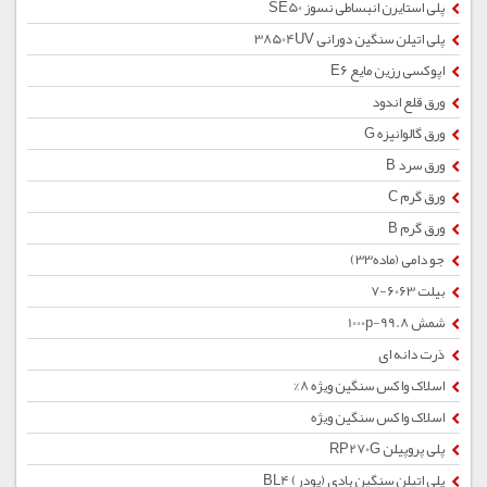
پلی استایرن انبساطی نسوز SE50
پلی اتیلن سنگین دورانی 38504UV
اپوکسی رزین مایع E6
ورق قلع اندود
ورق گالوانیزه G
ورق سرد B
ورق گرم C
ورق گرم B
جو دامی (ماده33)
بیلت 6063-7
شمش 1000p-99.8
ذرت دانه ای
اسلاک واکس سنگین ویژه 8%
اسلاک واکس سنگین ویژه
پلی پروپیلن RP270G
پلی اتیلن سنگین بادی (پودر) BL4