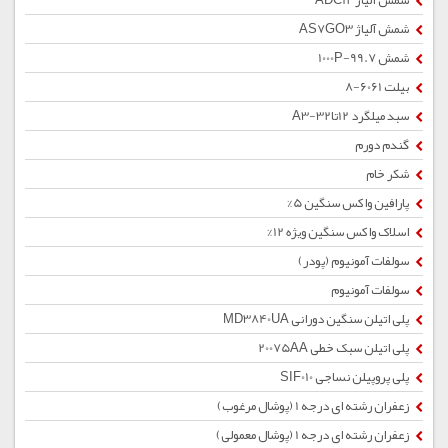
شمش آلیاژ ADC12
شمش آلیاژ AS7GO3
شمش 1000P-99.7
بیلت 6061-8
سبد میلگرد 12تا32-A3
گندم دورم
شکر خام
پارافین واکس سنگین 5%
اسلاک واکس سنگین ویژه 12%
سولفات آمونیوم (پودر)
سولفات آمونیوم
پلی اتیلن سنگین دورانی MD3840UA
پلی اتیلن سبک خطی 20075AA
پلی پروپیلن نساجی SIF010
زعفران رشته ای درجه 1 (پوشال مرغوب)
زعفران رشته ای درجه 1 (پوشال معمولی)