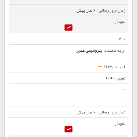
6 سال پیش
2
پتروشیمی غدیر
96140
0 (0%)
-
-
6 سال پیش