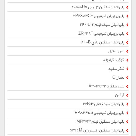
پلی اتیلن سنگین تزریقی 60505UV
پلی پروپیلن شیمیایی EP2X83CE
پلی اتیلن سبک فیلم 2420E02
پلی پروپیلن شیمیایی ZR348T
پلی اتیلن سنگین بادی 8200B
مس مفتول
گوگرد گرانوله
شکر سفید
تختال C
سبد میلگرد 32تا12-A3
آرگون
پلی اتیلن سبک خطی 22B03
پلی پروپیلن شیمیایی RPX345S
پلی اتیلن سنگین فیلم MF3713
پلی اتیلن سنگین اکستروژن 6366M