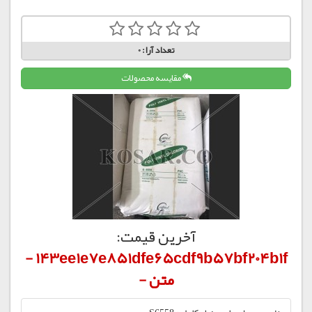
تعداد آرا:
0
مقایسه محصولات
آخرین قیمت:
143ee1e7e851dfe65cdf9b57bf204b1f -
متن -