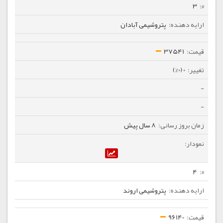
3
پتروشیمی آبادان
37541
0 (0%)
-
-
8 سال پیش
4
پتروشیمی اروند
96140