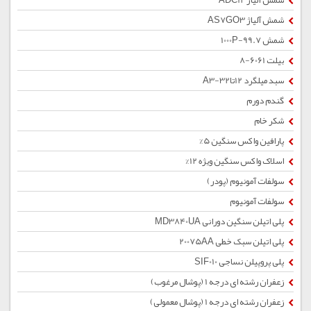
شمش آلیاژ ADC12
شمش آلیاژ AS7GO3
شمش 1000P-99.7
بیلت 6061-8
سبد میلگرد 12تا32-A3
گندم دورم
شکر خام
پارافین واکس سنگین 5%
اسلاک واکس سنگین ویژه 12%
سولفات آمونیوم (پودر)
سولفات آمونیوم
پلی اتیلن سنگین دورانی MD3840UA
پلی اتیلن سبک خطی 20075AA
پلی پروپیلن نساجی SIF010
زعفران رشته ای درجه 1 (پوشال مرغوب)
زعفران رشته ای درجه 1 (پوشال معمولی)