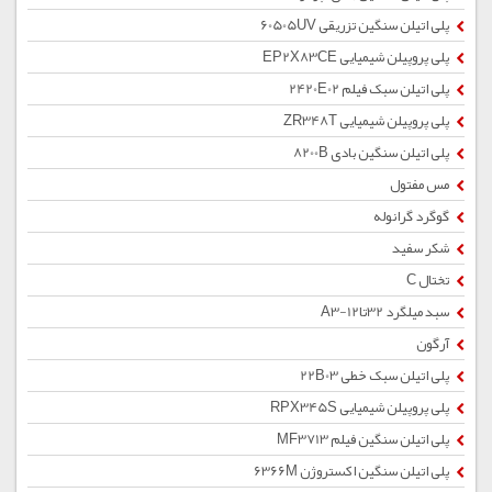
پلی اتیلن سنگین تزریقی 60505UV
پلی پروپیلن شیمیایی EP2X83CE
پلی اتیلن سبک فیلم 2420E02
پلی پروپیلن شیمیایی ZR348T
پلی اتیلن سنگین بادی 8200B
مس مفتول
گوگرد گرانوله
شکر سفید
تختال C
سبد میلگرد 32تا12-A3
آرگون
پلی اتیلن سبک خطی 22B03
پلی پروپیلن شیمیایی RPX345S
پلی اتیلن سنگین فیلم MF3713
پلی اتیلن سنگین اکستروژن 6366M