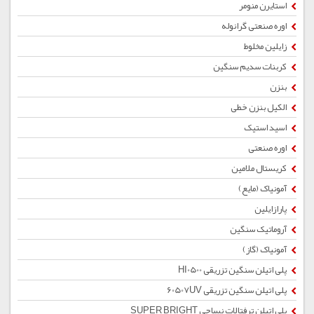
استایرن منومر
اوره صنعتی گرانوله
زایلین مخلوط
کربنات سدیم سنگین
بنزن
الکیل بنزن خطی
اسید استیک
اوره صنعتی
کریستال ملامین
آمونیاک (مایع)
پارازایلین
آروماتیک سنگین
آمونیاک (گاز)
پلی اتیلن سنگین تزریقی HI0500
پلی اتیلن سنگین تزریقی 60507UV
پلی اتیلن ترفتالات نساجی SUPER BRIGHT