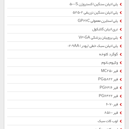
پلی اتیلن سنگین اکستروژن 5000S
پلی اتیلن سنگین تزریقی 52502
پلی استایرن معمولی GP26C
تری اتیلن گلایکول
پلی پروپیلن پزشکی V30GA
پلی اتیلن سبک خطی (پودر) 0209AA
گوگرد کلوخه
وکیوم باتوم
قیر MC250
قیر PG5822
قیر PG6416
قیر PG6422
قیر 6070
قیر 85100
لوب کات سبک