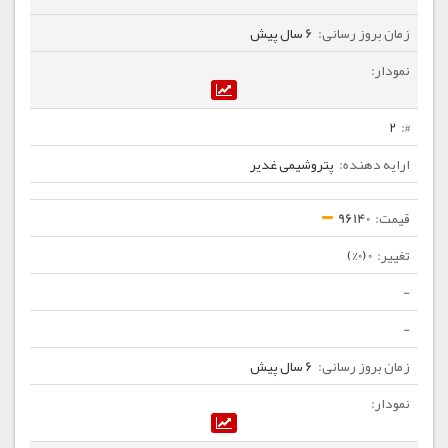
6 سال پیش
2
پتروشیمی غدیر
96140
0 (0%)
-
-
6 سال پیش