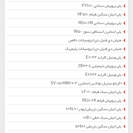
پلی پروپیلن نساجی PYI180
پلی اتیلن سنگین فیلم HF5110
پلی پروپیلن نساجی RG1102M
پلی استایرن انبساطی نسوز W500
متیلن دی فنیل دی ایزوسیانات خالص
متیلن دی فنیل دی ایزوسیانات پلیمریک
پلی وینیل کلراید E7044
پلی پروپیلن شیمیایی ZB440L
پلی وینیل کلراید E6644
اکریلو نیتریل بوتادین استایرن SV0157NW2803
پلی اتیلن سبک فیلم LF0200
پلی پروپیلن فیلم RG1104K
پلی اتیلن سنگین تزریقی(پودر) 62N07
پلی اتیلن سبک خطی 18B01
پلی اتیلن سنگین تزریقی 52b18