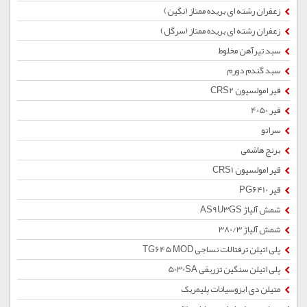
زعفران رشته ای بریده ممتاز (نگین)
زعفران رشته ای بریده ممتاز (سرگل)
سبد تیرآهن مخلوط
سبد گندم دورم
قیر امولسیون CRS2
قیر 4050
سراتو
برنج هاشمی
قیر امولسیون CRS1
قیر PG6410
شمش آلیاژ AS9U3GS
شمش آلیاژ 380/3
پلی اتیلن ترفتالات نساجی TG645 MOD
پلی اتیلن سنگین تزریقی 5030SA
متیلن دی ایزوسیانات پلیمریک