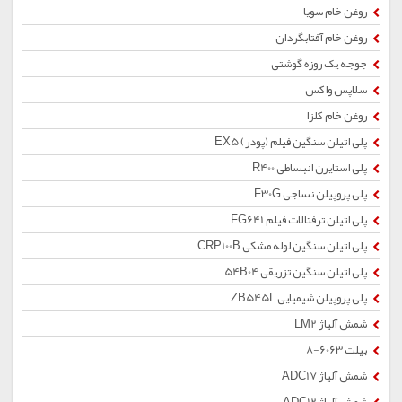
روغن خام سویا
روغن خام آفتابگردان
جوجه یک روزه گوشتی
سلاپس واکس
روغن خام کلزا
پلی اتیلن سنگین فیلم (پودر) EX5
پلی استایرن انبساطی R400
پلی پروپیلن نساجی F30G
پلی اتیلن ترفتالات فیلم FG641
پلی اتیلن سنگین لوله مشکی CRP100B
پلی اتیلن سنگین تزریقی 54B04
پلی پروپیلن شیمیایی ZB545L
شمش آلیاژ LM2
بیلت 6063-8
شمش آلیاژ ADC17