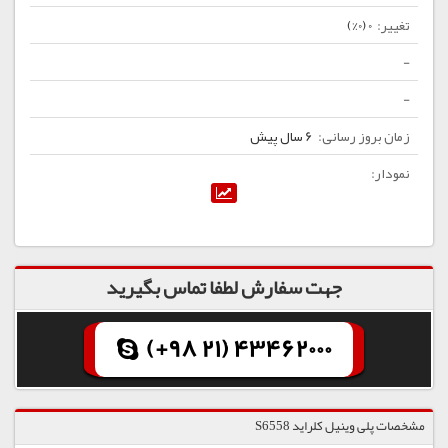
0 (0%)
-
-
6 سال پیش
جهت سفارش لطفا تماس بگیرید
(+98 21) 43462000
مشخصات پلی وینیل کلراید S6558