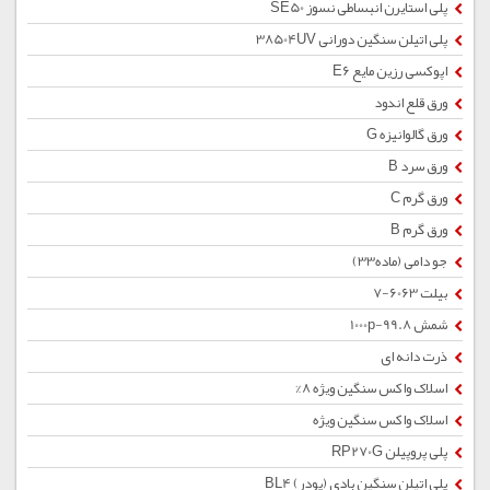
پلی استایرن انبساطی نسوز SE50
پلی اتیلن سنگین دورانی 38504UV
اپوکسی رزین مایع E6
ورق قلع اندود
ورق گالوانیزه G
ورق سرد B
ورق گرم C
ورق گرم B
جو دامی (ماده33)
بیلت 6063-7
شمش 1000p-99.8
ذرت دانه ای
اسلاک واکس سنگین ویژه 8%
اسلاک واکس سنگین ویژه
پلی پروپیلن RP270G
پلی اتیلن سنگین بادی (پودر) BL4