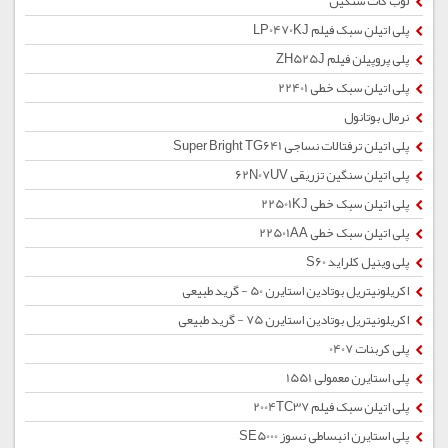
لوب کات سنگین
پلی اتیلن سبک فیلم LP0470KJ
پلی پروپیلن فیلم ZH525J
پلی اتیلن سبک خطی 22401
نرمال بوتانول
پلی اتیلن ترفتالات نساجی Super Bright TG641
پلی اتیلن سنگین تزریقی 62N07UV
پلی اتیلن سبک خطی 22501KJ
پلی اتیلن سبک خطی 22501AA
پلی وینیل کلراید S60
اکریلونیتریل بوتادین استایرن 50 - گرید طبیعی
اکریلونیتریل بوتادین استایرن 75 - گرید طبیعی
پلی کربنات 0407
پلی استایرن معمولی 1551
پلی اتیلن سبک فیلم 2004TC37
پلی استایرن انبساطی نسوز SE5000