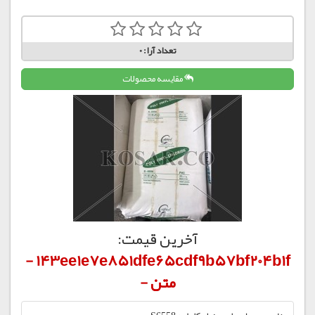
تعداد آرا:
0
مقایسه محصولات
آخرین قیمت:
143ee1e7e851dfe65cdf9b57bf204b1f -
متن -