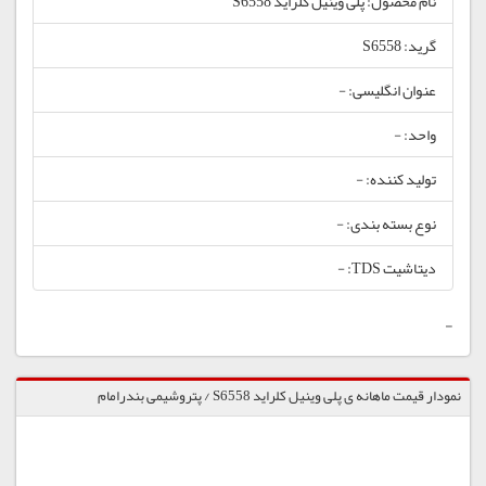
نام محصول: پلی وینیل کلراید S6558
گرید: S6558
عنوان انگلیسی: -
واحد: -
تولید کننده: -
نوع بسته بندی: -
دیتاشیت TDS: -
-
نمودار قیمت ماهانه ی پلی وینیل کلراید S6558 / پتروشیمی بندرامام