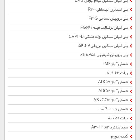
پلی اتیلن سنگین فیلم (پودر) EX5
پلی استایرن انبساطی R400
پلی پروپیلن نساجی F30G
پلی اتیلن ترفتالات فیلم FG641
پلی اتیلن سنگین لوله مشکی CRP100B
پلی اتیلن سنگین تزریقی 54B04
پلی پروپیلن شیمیایی ZB545L
شمش آلیاژ LM2
بیلت 6063-8
شمش آلیاژ ADC17
شمش آلیاژ ADC12
شمش آلیاژ AS7GO3
شمش 1000P-99.7
بیلت 6061-8
سبد میلگرد 12تا32-A3
گندم دورم