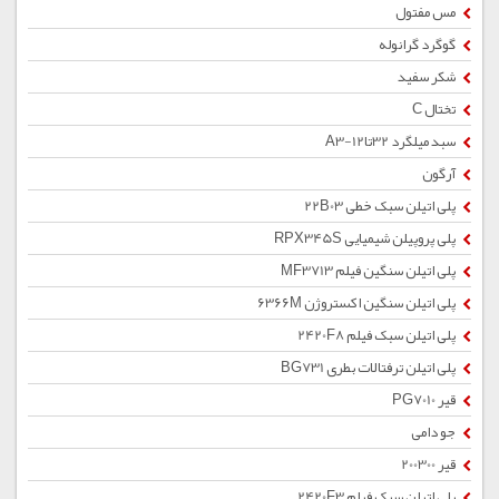
مس مفتول
گوگرد گرانوله
شکر سفید
تختال C
سبد میلگرد 32تا12-A3
آرگون
پلی اتیلن سبک خطی 22B03
پلی پروپیلن شیمیایی RPX345S
پلی اتیلن سنگین فیلم MF3713
پلی اتیلن سنگین اکستروژن 6366M
پلی اتیلن سبک فیلم 2420F8
پلی اتیلن ترفتالات بطری BG731
قیر PG7010
جو دامی
قیر 200300
پلی اتیلن سبک فیلم 2420F3