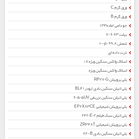
ورق گرم C
ورق گرم B
جو دامی (ماده33)
بیلت 6063-7
شمش 1000p-99.8
ذرت دانه ای
اسلاک واکس سنگین ویژه 8%
اسلاک واکس سنگین ویژه
پلی پروپیلن RP270G
پلی اتیلن سنگین بادی (پودر) BL4
پلی اتیلن سنگین تزریقی 60505UV
پلی پروپیلن شیمیایی EP2X83CE
پلی اتیلن سبک فیلم 2420E02
پلی پروپیلن شیمیایی ZR348T
پلی اتیلن سنگین بادی 8200B