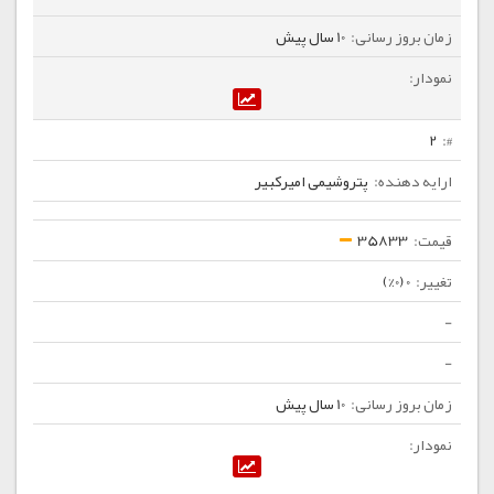
10 سال پیش
2
پتروشیمی امیرکبیر
35833
0 (0%)
-
-
10 سال پیش