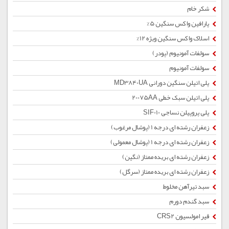
شکر خام
پارافین واکس سنگین 5%
اسلاک واکس سنگین ویژه 12%
سولفات آمونیوم (پودر)
سولفات آمونیوم
پلی اتیلن سنگین دورانی MD3840UA
پلی اتیلن سبک خطی 20075AA
پلی پروپیلن نساجی SIF010
زعفران رشته ای درجه 1 (پوشال مرغوب)
زعفران رشته ای درجه 1 (پوشال معمولی)
زعفران رشته ای بریده ممتاز (نگین)
زعفران رشته ای بریده ممتاز (سرگل)
سبد تیرآهن مخلوط
سبد گندم دورم
قیر امولسیون CRS2