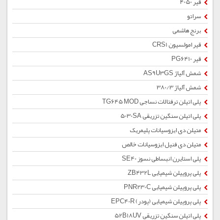
قیر 4050
سراتو
برنج هاشمی
قیر امولسیون CRS1
قیر PG6410
شمش آلیاژ AS9U3GS
شمش آلیاژ 380/3
پلی اتیلن ترفتالات نساجی TG645 MOD
پلی اتیلن سنگین تزریقی 5030SA
متیلن دی ایزوسیانات پلیمریک
متیلن دی فنیل ایزوسیانات خالص
پلی استایرن انبساطی نسوز SE40
پلی پروپیلن شیمیایی ZB432L
پلی پروپیلن شیمیایی PNR230C
پلی پروپیلن شیمیایی (پودر) EPC40R
پلی اتیلن سنگین تزریقی 52B18UV