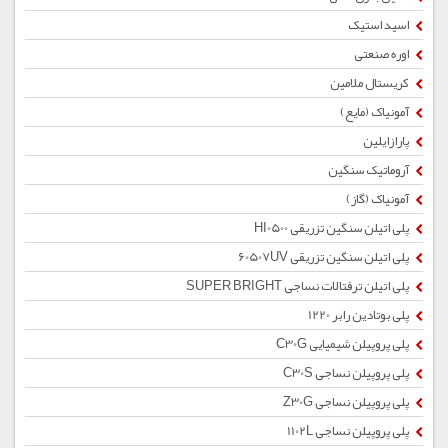
اسید استیک
اوره صنعتی
کریستال ملامین
آمونیاک (مایع)
پارازایلین
آروماتیک سنگین
آمونیاک (گاز)
پلی اتیلن سنگین تزریقی HI0500
پلی اتیلن سنگین تزریقی 60507UV
پلی اتیلن ترفتالات نساجی SUPER BRIGHT
پلی بوتادین رابر 1220
پلی پروپیلن شیمیایی C30G
پلی پروپیلن نساجی C30S
پلی پروپیلن نساجی Z30G
پلی پروپیلن نساجی 1102L