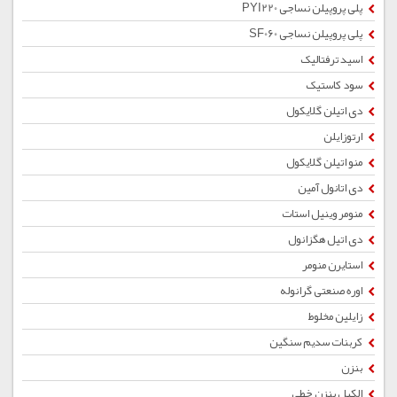
پلی پروپیلن نساجی PYI220
پلی پروپیلن نساجی SF060
اسید ترفتالیک
سود کاستیک
دی اتیلن گلایکول
ارتوزایلن
منو اتیلن گلایکول
دی اتانول آمین
منومر وینیل استات
دی اتیل هگزانول
استایرن منومر
اوره صنعتی گرانوله
زایلین مخلوط
کربنات سدیم سنگین
بنزن
الکیل بنزن خطی