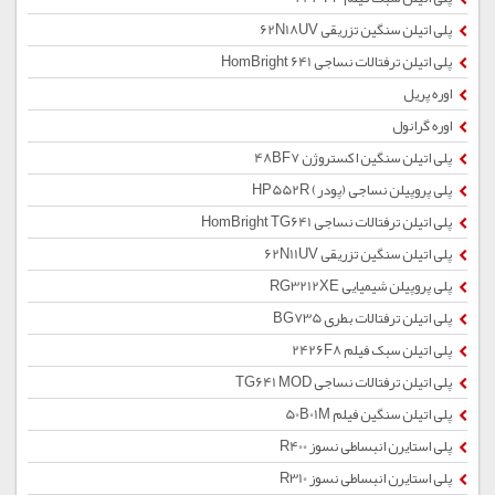
پلی اتیلن سنگین تزریقی 62N18UV
پلی اتیلن ترفتالات نساجی HomBright 641
اوره پریل
اوره گرانول
پلی اتیلن سنگین اکستروژن 48BF7
پلی پروپیلن نساجی (پودر) HP552R
پلی اتیلن ترفتالات نساجی HomBright TG641
پلی اتیلن سنگین تزریقی 62N11UV
پلی پروپیلن شیمیایی RG3212XE
پلی اتیلن ترفتالات بطری BG735
پلی اتیلن سبک فیلم 2426F8
پلی اتیلن ترفتالات نساجی TG641 MOD
پلی اتیلن سنگین فیلم 50B01M
پلی استایرن انبساطی نسوز R400
پلی استایرن انبساطی نسوز R310