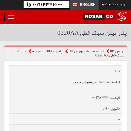
(021) 43462000
ورود / عضویت
ENGLISH
بار
و
بسته
پلی اتیلن سبک خطی 0220AA
نمودن
فهرست
بورس کالا
اطلاعیه عرضه بورس کالا
پلیمر / اطلاعیه عرضه
پلی اتیلن
سبک خطی 0220AA
1
پتروشیمی تبریز
38322
0 (0%)
-
-