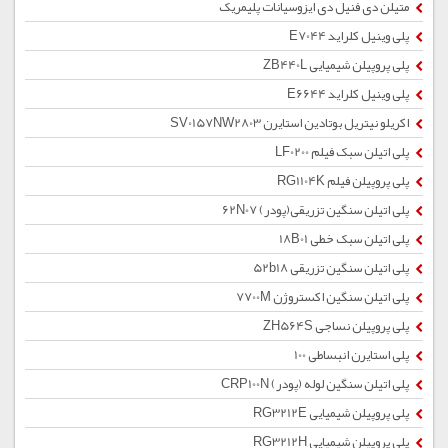
متیلن دی فنیل دی ایزوسیانات پلیمریک
پلی وینیل کلراید E7044
پلی پروپیلن شیمیایی ZB440L
پلی وینیل کلراید E6644
اکریلو نیتریل بوتادین استایرن SV0157NW2803
پلی اتیلن سبک فیلم LF0200
پلی پروپیلن فیلم RG1104K
پلی اتیلن سنگین تزریقی(پودر) 62N07
پلی اتیلن سبک خطی 18B01
پلی اتیلن سنگین تزریقی 52b18
پلی اتیلن سنگین اکستروژن 7700M
پلی پروپیلن نساجی ZH564S
پلی استایرن انبساطی 100
پلی اتیلن سنگین لوله (پودر) CRP100N
پلی پروپیلن شیمیایی RG3212E
پلی پروپیلن شیمیایی RG3212H