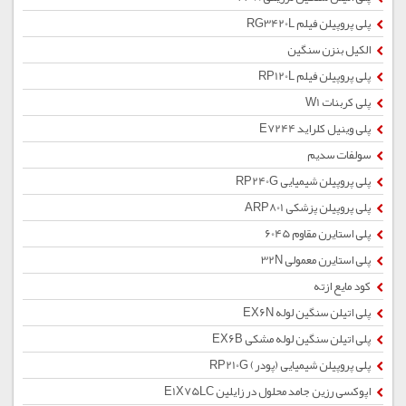
پلی پروپیلن فیلم RG3420L
الکیل بنزن سنگین
پلی پروپیلن فیلم RP120L
پلی کربنات W1
پلی وینیل کلراید E7244
سولفات سدیم
پلی پروپیلن شیمیایی RP240G
پلی پروپیلن پزشکی ARP801
پلی استایرن مقاوم 6045
پلی استایرن معمولی 32N
کود مایع ازته
پلی اتیلن سنگین لوله EX6N
پلی اتیلن سنگین لوله مشکی EX6B
پلی پروپیلن شیمیایی (پودر) RP210G
اپوکسی رزین جامد محلول در زایلین E1X75LC