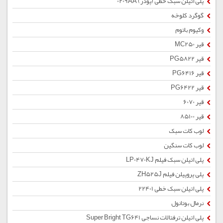
پلی اتیلن سبک خطی (پودر) 0209AA
گوگرد کلوخه
وکیوم باتوم
قیر MC250
قیر PG5822
قیر PG6416
قیر PG6422
قیر 6070
قیر 85100
لوب کات سبک
لوب کات سنگین
پلی اتیلن سبک فیلم LP0470KJ
پلی پروپیلن فیلم ZH525J
پلی اتیلن سبک خطی 22401
نرمال بوتانول
پلی اتیلن ترفتالات نساجی Super Bright TG641