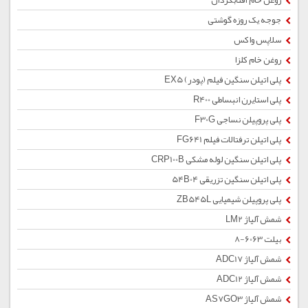
روغن خام آفتابگردان
جوجه یک روزه گوشتی
سلاپس واکس
روغن خام کلزا
پلی اتیلن سنگین فیلم (پودر) EX5
پلی استایرن انبساطی R400
پلی پروپیلن نساجی F30G
پلی اتیلن ترفتالات فیلم FG641
پلی اتیلن سنگین لوله مشکی CRP100B
پلی اتیلن سنگین تزریقی 54B04
پلی پروپیلن شیمیایی ZB545L
شمش آلیاژ LM2
بیلت 6063-8
شمش آلیاژ ADC17
شمش آلیاژ ADC12
شمش آلیاژ AS7GO3