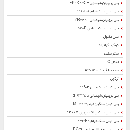
پلی پروپیلن شیمیایی EP2X83CE
پلی اتیلن سبک فیلم 2420E02
پلی پروپیلن شیمیایی ZR348T
پلی اتیلن سنگین بادی 8200B
مس مفتول
گوگرد گرانوله
شکر سفید
تختال C
سبد میلگرد 32تا12-A3
آرگون
پلی اتیلن سبک خطی 22B03
پلی پروپیلن شیمیایی RPX345S
پلی اتیلن سنگین فیلم MF3713
پلی اتیلن سنگین اکستروژن 6366M
پلی اتیلن سبک فیلم 2420F8
پلی اتیلن ترفتالات بطری BG731