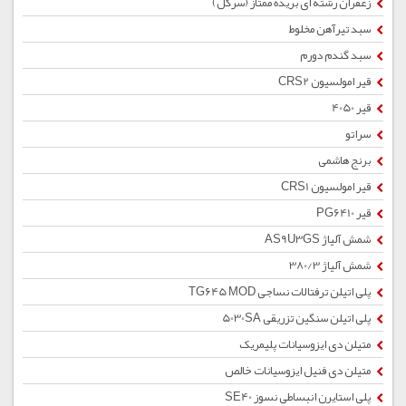
زعفران رشته ای بریده ممتاز (سرگل)
سبد تیرآهن مخلوط
سبد گندم دورم
قیر امولسیون CRS2
قیر 4050
سراتو
برنج هاشمی
قیر امولسیون CRS1
قیر PG6410
شمش آلیاژ AS9U3GS
شمش آلیاژ 380/3
پلی اتیلن ترفتالات نساجی TG645 MOD
پلی اتیلن سنگین تزریقی 5030SA
متیلن دی ایزوسیانات پلیمریک
متیلن دی فنیل ایزوسیانات خالص
پلی استایرن انبساطی نسوز SE40