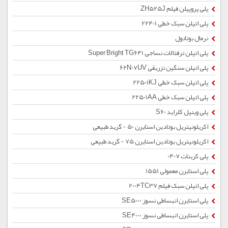
پلی پروپیلن فیلم ZH525J
پلی اتیلن سبک خطی 22401
نرمال بوتانول
پلی اتیلن ترفتالات نساجی Super Bright TG641
پلی اتیلن سنگین تزریقی 62N07UV
پلی اتیلن سبک خطی 22501KJ
پلی اتیلن سبک خطی 22501AA
پلی وینیل کلراید S60
اکریلونیتریل بوتادین استایرن 50 - گرید طبیعی
اکریلونیتریل بوتادین استایرن 75 - گرید طبیعی
پلی کربنات 0407
پلی استایرن معمولی 1551
پلی اتیلن سبک فیلم 2004TC37
پلی استایرن انبساطی نسوز SE5000
پلی استایرن انبساطی نسوز SE4000