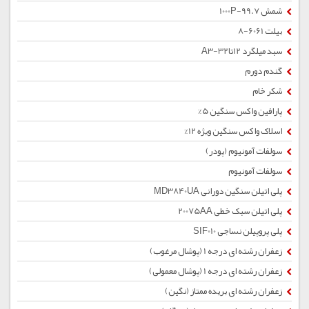
شمش 1000P-99.7
بیلت 6061-8
سبد میلگرد 12تا32-A3
گندم دورم
شکر خام
پارافین واکس سنگین 5%
اسلاک واکس سنگین ویژه 12%
سولفات آمونیوم (پودر)
سولفات آمونیوم
پلی اتیلن سنگین دورانی MD3840UA
پلی اتیلن سبک خطی 20075AA
پلی پروپیلن نساجی SIF010
زعفران رشته ای درجه 1 (پوشال مرغوب)
زعفران رشته ای درجه 1 (پوشال معمولی)
زعفران رشته ای بریده ممتاز (نگین)