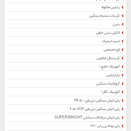
زایلین مخلوط
کربنات سدیم سنگین
بنزن
الکیل بنزن خطی
اسید استیک
اوره صنعتی
کریستال ملامین
آمونیاک (مایع)
پارازایلین
آروماتیک سنگین
آمونیاک (گاز)
پلی اتیلن سنگین تزریقی HI0500
پلی اتیلن سنگین تزریقی 60507UV
پلی اتیلن ترفتالات نساجی SUPER BRIGHT
پلی بوتادین رابر 1220