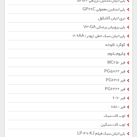
پلی اتیلن سنگین تزریقی 52502
پلی استایرن معمولی GP26C
تری اتیلن گلایکول
پلی پروپیلن پزشکی V30GA
پلی اتیلن سبک خطی (پودر) 0209AA
گوگرد کلوخه
وکیوم باتوم
قیر MC250
قیر PG5822
قیر PG6416
قیر PG6422
قیر 6070
قیر 85100
لوب کات سبک
لوب کات سنگین
پلی اتیلن سبک فیلم LP0470KJ