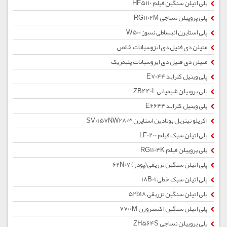
پلی اتیلن سنگین فیلم HF5110
پلی پروپیلن نساجی RG1102M
پلی استایرن انبساطی نسوز W500
متیلن دی فنیل دی ایزوسیانات خالص
متیلن دی فنیل دی ایزوسیانات پلیمریک
پلی وینیل کلراید E7044
پلی پروپیلن شیمیایی ZB440L
پلی وینیل کلراید E6644
اکریلو نیتریل بوتادین استایرن SV0157NW2803
پلی اتیلن سبک فیلم LF0200
پلی پروپیلن فیلم RG1104K
پلی اتیلن سنگین تزریقی(پودر) 62N07
پلی اتیلن سبک خطی 18B01
پلی اتیلن سنگین تزریقی 52b18
پلی اتیلن سنگین اکستروژن 7700M
پلی پروپیلن نساجی ZH564S