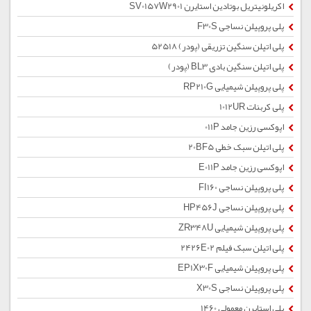
اکریلونیتریل بوتادین استایرن SV0157W2901
پلی پروپیلن نساجی F30S
پلی اتیلن سنگین تزریقی (پودر) 52518
پلی اتیلن سنگین بادی BL3 (پودر)
پلی پروپیلن شیمیایی RP210G
پلی کربنات 1012UR
اپوکسی رزین جامد 011P
پلی اتیلن سبک خطی 20BF5
اپوکسی رزین جامد E011P
پلی پروپیلن نساجی FI160
پلی پروپیلن نساجی HP456J
پلی پروپیلن شیمیایی ZR348U
پلی اتیلن سبک فیلم 2426E02
پلی پروپیلن شیمیایی EP1X30F
پلی پروپیلن نساجی X30S
پلی استایرن معمولی 1460