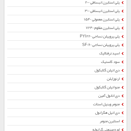
پلی استایرن انبساطی 200
پلی استایرن انبساطی 300
پلی استایرن معمولی 1540
پلی استایرن مقاوم 7240
پلی پروپیلن نساجی PYI220
پلی پروپیلن نساجی SF060
اسید ترفتالیک
سود کاستیک
دی اتیلن گلایکول
ارتوزایلن
منو اتیلن گلایکول
دی اتانول آمین
منومر وینیل استات
دی اتیل هگزانول
استایرن منومر
اوره صنعتی گرانوله