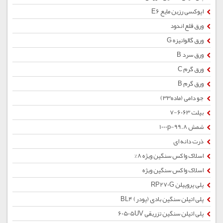
اپوکسی رزین مایع E6
ورق قلع اندود
ورق گالوانیزه G
ورق سرد B
ورق گرم C
ورق گرم B
جو دامی (ماده33)
بیلت 6063-7
شمش 1000p-99.8
ذرت دانه ای
اسلاک واکس سنگین ویژه 8%
اسلاک واکس سنگین ویژه
پلی پروپیلن RP270G
پلی اتیلن سنگین بادی (پودر) BL4
پلی اتیلن سنگین تزریقی 60505UV