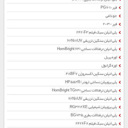
قیر PG7010
جو دامی
قیر 200300
پلی اتیلن سبک فیلم 2420F3
پلی اتیلن سنگین تزریقی 62N18UV
پلی اتیلن ترفتالات نساجی HomBright 641
اوره پریل
اوره گرانول
پلی اتیلن سنگین اکستروژن 48BF7
پلی پروپیلن نساجی (پودر) HP552R
پلی اتیلن ترفتالات نساجی HomBright TG641
پلی اتیلن سنگین تزریقی 62N11UV
پلی پروپیلن شیمیایی RG3212XE
پلی اتیلن ترفتالات بطری BG735
پلی اتیلن سبک فیلم 2426F8