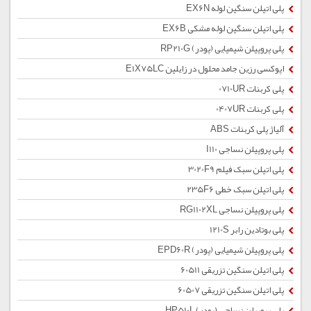
پلی اتیلن سنگین لوله EX6N
پلی اتیلن سنگین لوله مشکی EX6B
پلی پروپیلن شیمیایی (پودر) RP210G
اپوکسی رزین جامد محلول در زایلین E1X75LC
پلی کربنات 0710UR
پلی کربنات 0407UR
آلیاژ پلی کربنات ABS
پلی پروپیلن نساجی I110
پلی اتیلن سبک فیلم 3020F9
پلی اتیلن سبک خطی 235F6
پلی پروپیلن نساجی RG1102XL
پلی بوتادین رابر 1210S
پلی پروپیلن شیمیایی (پودر) EPD60R
پلی اتیلن سنگین تزریقی 60511
پلی اتیلن سنگین تزریقی 60507
پلی پروپیلن نساجی (پودر) HP510L