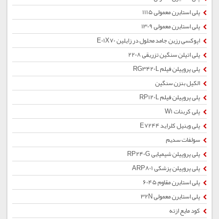
پلی استایرن معمولی 1115
پلی استایرن معمولی 1309
اپوکسی رزین جامد محلول در زایلین E01X70
پلی اتیلن سنگین تزریقی 2208
پلی پروپیلن فیلم RG3420L
الکیل بنزن سنگین
پلی پروپیلن فیلم RP120L
پلی کربنات W1
پلی وینیل کلراید E7244
سولفات سدیم
پلی پروپیلن شیمیایی RP240G
پلی پروپیلن پزشکی ARP801
پلی استایرن مقاوم 6045
پلی استایرن معمولی 32N
کود مایع ازته