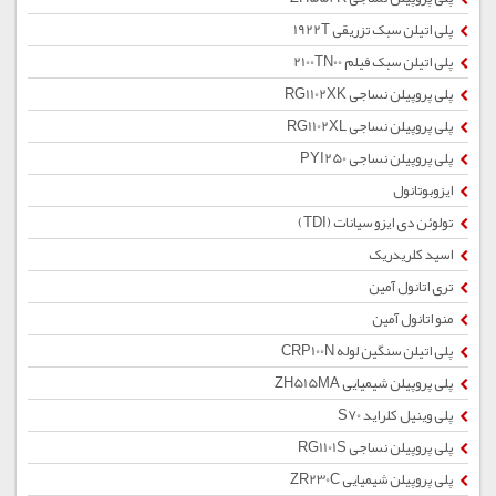
پلی اتیلن سبک تزریقی 1922T
پلی اتیلن سبک فیلم 2100TN00
پلی پروپیلن نساجی RG1102XK
پلی پروپیلن نساجی RG1102XL
پلی پروپیلن نساجی PYI250
ایزوبوتانول
تولوئن دی ایزو سیانات (TDI)
اسید کلریدریک
تری اتانول آمین
منو اتانول آمین
پلی اتیلن سنگین لوله CRP100N
پلی پروپیلن شیمیایی ZH515MA
پلی وینیل کلراید S70
پلی پروپیلن نساجی RG1101S
پلی پروپیلن شیمیایی ZR230C