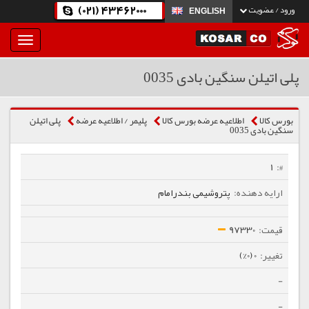
(021) 43462000
ورود / عضویت
ENGLISH
بار
و
بسته
پلی اتیلن سنگین بادی 0035
نمودن
فهرست
بورس کالا
اطلاعیه عرضه بورس کالا
پلیمر / اطلاعیه عرضه
پلی اتیلن
سنگین بادی 0035
1
پتروشیمی بندرامام
97330
0 (0%)
-
-