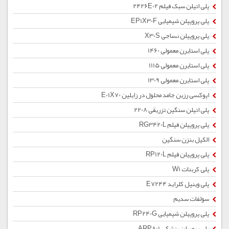
پلی اتیلن سبک فیلم 2426E02
پلی پروپیلن شیمیایی EP1X30F
پلی پروپیلن نساجی X30S
پلی استایرن معمولی 1460
پلی استایرن معمولی 1115
پلی استایرن معمولی 1309
اپوکسی رزین جامد محلول در زایلین E01X70
پلی اتیلن سنگین تزریقی 2208
پلی پروپیلن فیلم RG3420L
الکیل بنزن سنگین
پلی پروپیلن فیلم RP120L
پلی کربنات W1
پلی وینیل کلراید E7244
سولفات سدیم
پلی پروپیلن شیمیایی RP240G
پلی پروپیلن پزشکی ARP801