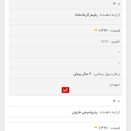
3
پلیمر کرمانشاه
104210
0 (0%)
-
-
6 سال پیش
4
پتروشیمی مارون
104210