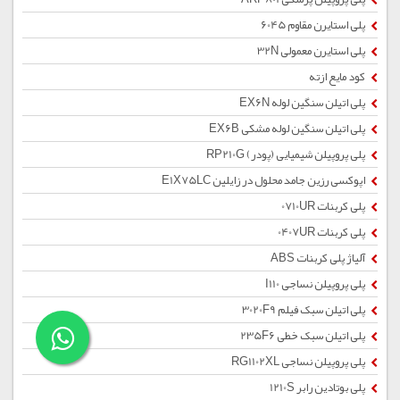
پلی استایرن مقاوم 6045
پلی استایرن معمولی 32N
کود مایع ازته
پلی اتیلن سنگین لوله EX6N
پلی اتیلن سنگین لوله مشکی EX6B
پلی پروپیلن شیمیایی (پودر) RP210G
اپوکسی رزین جامد محلول در زایلین E1X75LC
پلی کربنات 0710UR
پلی کربنات 0407UR
آلیاژ پلی کربنات ABS
پلی پروپیلن نساجی I110
پلی اتیلن سبک فیلم 3020F9
پلی اتیلن سبک خطی 235F6
پلی پروپیلن نساجی RG1102XL
پلی بوتادین رابر 1210S