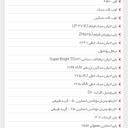
قیر 85100
لوب کات سبک
لوب کات سنگین
پلی اتیلن سبک فیلم LP0470KJ
پلی پروپیلن فیلم ZH525J
پلی اتیلن سبک خطی 22401
نرمال بوتانول
پلی اتیلن ترفتالات نساجی Super Bright TG641
پلی اتیلن سنگین تزریقی 62N07UV
پلی اتیلن سبک خطی 22501KJ
پلی اتیلن سبک خطی 22501AA
پلی وینیل کلراید S60
اکریلونیتریل بوتادین استایرن 50 - گرید طبیعی
اکریلونیتریل بوتادین استایرن 75 - گرید طبیعی
پلی کربنات 0407
پلی استایرن معمولی 1551