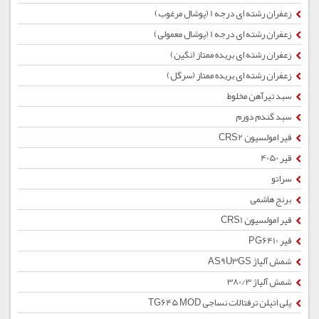
زعفران رشته ای درجه 1 (پوشال مرغوب)
زعفران رشته ای درجه 1 (پوشال معمولی)
زعفران رشته ای بریده ممتاز (نگین)
زعفران رشته ای بریده ممتاز (سرگل)
سبد تیرآهن مخلوط
سبد گندم دورم
قیر امولسیون CRS2
قیر 4050
سراتو
برنج هاشمی
قیر امولسیون CRS1
قیر PG6410
شمش آلیاژ AS9U3GS
شمش آلیاژ 380/3
پلی اتیلن ترفتالات نساجی TG645 MOD