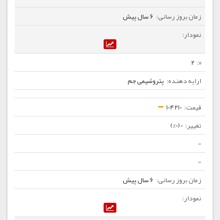
6 سال پیش
2
پتروشیمی جم
104210
0 (0%)
-
-
6 سال پیش