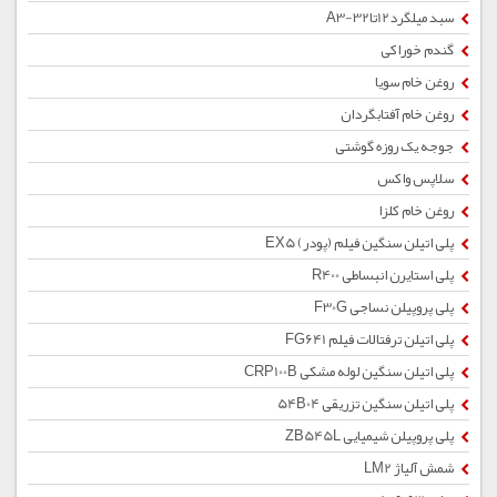
سبد میلگرد12تا32-A3
گندم خوراکی
روغن خام سویا
روغن خام آفتابگردان
جوجه یک روزه گوشتی
سلاپس واکس
روغن خام کلزا
پلی اتیلن سنگین فیلم (پودر) EX5
پلی استایرن انبساطی R400
پلی پروپیلن نساجی F30G
پلی اتیلن ترفتالات فیلم FG641
پلی اتیلن سنگین لوله مشکی CRP100B
پلی اتیلن سنگین تزریقی 54B04
پلی پروپیلن شیمیایی ZB545L
شمش آلیاژ LM2