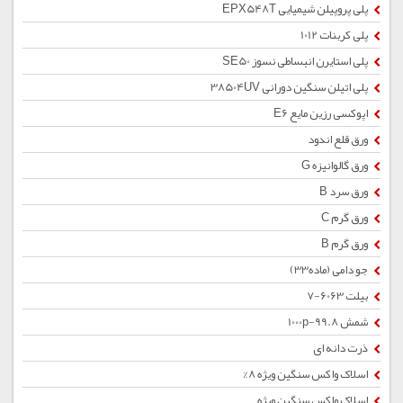
پلی پروپیلن شیمیایی EPX548T
پلی کربنات 1012
پلی استایرن انبساطی نسوز SE50
پلی اتیلن سنگین دورانی 38504UV
اپوکسی رزین مایع E6
ورق قلع اندود
ورق گالوانیزه G
ورق سرد B
ورق گرم C
ورق گرم B
جو دامی (ماده33)
بیلت 6063-7
شمش 1000p-99.8
ذرت دانه ای
اسلاک واکس سنگین ویژه 8%
اسلاک واکس سنگین ویژه