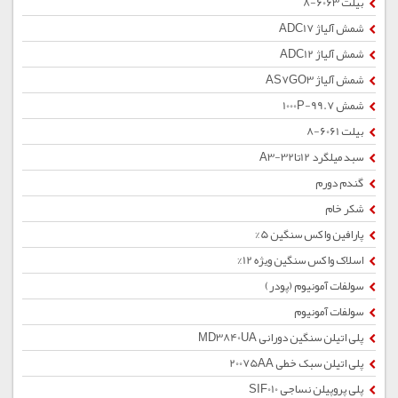
بیلت 6063-8
شمش آلیاژ ADC17
شمش آلیاژ ADC12
شمش آلیاژ AS7GO3
شمش 1000P-99.7
بیلت 6061-8
سبد میلگرد 12تا32-A3
گندم دورم
شکر خام
پارافین واکس سنگین 5%
اسلاک واکس سنگین ویژه 12%
سولفات آمونیوم (پودر)
سولفات آمونیوم
پلی اتیلن سنگین دورانی MD3840UA
پلی اتیلن سبک خطی 20075AA
پلی پروپیلن نساجی SIF010