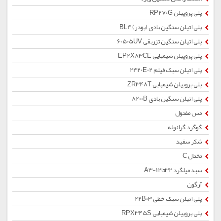
پلی پروپیلن RP270G
پلی اتیلن سنگین بادی (پودر) BL4
پلی اتیلن سنگین تزریقی 60505UV
پلی پروپیلن شیمیایی EP2X83CE
پلی اتیلن سبک فیلم 2420E02
پلی پروپیلن شیمیایی ZR348T
پلی اتیلن سنگین بادی 8200B
مس مفتول
گوگرد گرانوله
شکر سفید
تختال C
سبد میلگرد 32تا12-A3
آرگون
پلی اتیلن سبک خطی 22B03
پلی پروپیلن شیمیایی RPX345S