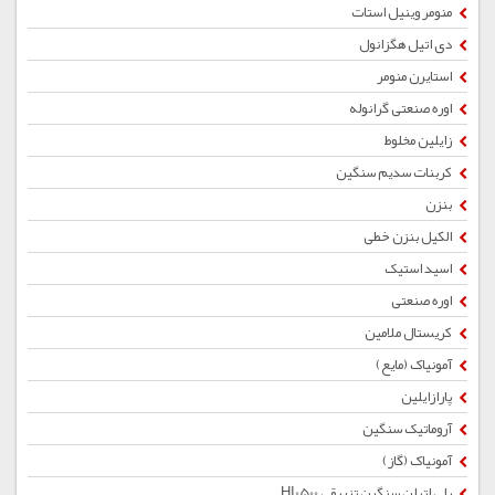
منومر وینیل استات
دی اتیل هگزانول
استایرن منومر
اوره صنعتی گرانوله
زایلین مخلوط
کربنات سدیم سنگین
بنزن
الکیل بنزن خطی
اسید استیک
اوره صنعتی
کریستال ملامین
آمونیاک (مایع)
پارازایلین
آروماتیک سنگین
آمونیاک (گاز)
پلی اتیلن سنگین تزریقی HI0500