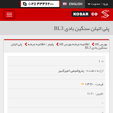
(021) 43462000
ورود / عضویت
ENGLISH
بار
و
بسته
پلی اتیلن سنگین بادی BL3
نمودن
فهرست
بورس کالا
اطلاعیه عرضه بورس کالا
پلیمر / اطلاعیه عرضه
پلی اتیلن
سنگین بادی BL3
1
پتروشیمی امیرکبیر
104210
0 (0%)
-
-