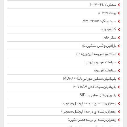
شمش 1000P-99.7
بیلت 6061-8
سبد میلگرد 12تا32-A3
گندم دورم
شکر خام
پارافین واکس سنگین 5%
اسلاک واکس سنگین ویژه 12%
سولفات آمونیوم (پودر)
سولفات آمونیوم
پلی اتیلن سنگین دورانی MD3840UA
پلی اتیلن سبک خطی 20075AA
پلی پروپیلن نساجی SIF010
زعفران رشته ای درجه 1 (پوشال مرغوب)
زعفران رشته ای درجه 1 (پوشال معمولی)
زعفران رشته ای بریده ممتاز (نگین)