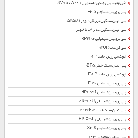
اکریلونیتریل بوتادین استایرن SV0157W2901
پلی پروپیلن نساجی F30S
پلی اتیلن سنگین تزریقی (پودر) 52518
پلی اتیلن سنگین بادی BL3 (پودر)
پلی پروپیلن شیمیایی RP210G
پلی کربنات 1012UR
اپوکسی رزین جامد 011P
پلی اتیلن سبک خطی 20BF5
اپوکسی رزین جامد E011P
پلی پروپیلن نساجی FI160
پلی پروپیلن نساجی HP456J
پلی پروپیلن شیمیایی ZR348U
پلی اتیلن سبک فیلم 2426E02
پلی پروپیلن شیمیایی EP1X30F
پلی پروپیلن نساجی X30S
پلی استایرن معمولی 1460