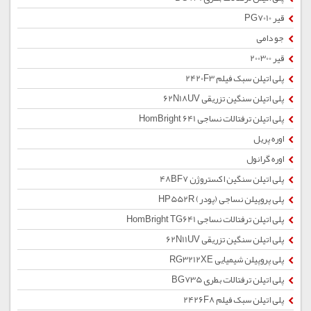
قیر PG7010
جو دامی
قیر 200300
پلی اتیلن سبک فیلم 2420F3
پلی اتیلن سنگین تزریقی 62N18UV
پلی اتیلن ترفتالات نساجی HomBright 641
اوره پریل
اوره گرانول
پلی اتیلن سنگین اکستروژن 48BF7
پلی پروپیلن نساجی (پودر) HP552R
پلی اتیلن ترفتالات نساجی HomBright TG641
پلی اتیلن سنگین تزریقی 62N11UV
پلی پروپیلن شیمیایی RG3212XE
پلی اتیلن ترفتالات بطری BG735
پلی اتیلن سبک فیلم 2426F8