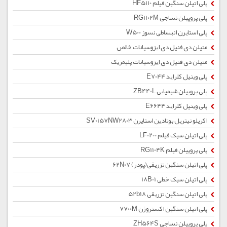
پلی اتیلن سنگین فیلم HF5110
پلی پروپیلن نساجی RG1102M
پلی استایرن انبساطی نسوز W500
متیلن دی فنیل دی ایزوسیانات خالص
متیلن دی فنیل دی ایزوسیانات پلیمریک
پلی وینیل کلراید E7044
پلی پروپیلن شیمیایی ZB440L
پلی وینیل کلراید E6644
اکریلو نیتریل بوتادین استایرن SV0157NW2803
پلی اتیلن سبک فیلم LF0200
پلی پروپیلن فیلم RG1104K
پلی اتیلن سنگین تزریقی(پودر) 62N07
پلی اتیلن سبک خطی 18B01
پلی اتیلن سنگین تزریقی 52b18
پلی اتیلن سنگین اکستروژن 7700M
پلی پروپیلن نساجی ZH564S