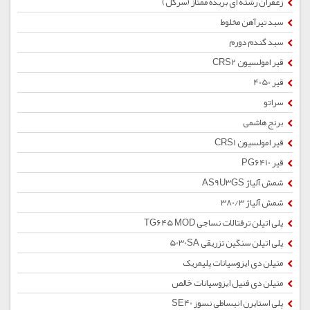
زعفران رشته ای بریده ممتاز (سرگل)
سبد تیرآهن مخلوط
سبد گندم دورم
قیر امولسیون CRS2
قیر 4050
سراتو
برنج هاشمی
قیر امولسیون CRS1
قیر PG6410
شمش آلیاژ AS9U3GS
شمش آلیاژ 380/3
پلی اتیلن ترفتالات نساجی TG645 MOD
پلی اتیلن سنگین تزریقی 5030SA
متیلن دی ایزوسیانات پلیمریک
متیلن دی فنیل ایزوسیانات خالص
پلی استایرن انبساطی نسوز SE40