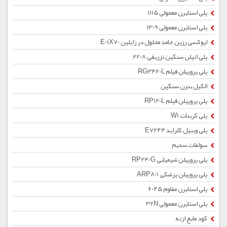
پلی استایرن معمولی 1115
پلی استایرن معمولی 1309
اپوکسی رزین جامد محلول در زایلین E01X70
پلی اتیلن سنگین تزریقی 2208
پلی پروپیلن فیلم RG3420L
الکیل بنزن سنگین
پلی پروپیلن فیلم RP120L
پلی کربنات W1
پلی وینیل کلراید E7244
سولفات سدیم
پلی پروپیلن شیمیایی RP240G
پلی پروپیلن پزشکی ARP801
پلی استایرن مقاوم 6045
پلی استایرن معمولی 32N
کود مایع ازته