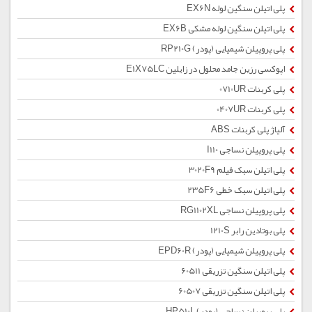
پلی اتیلن سنگین لوله EX6N
پلی اتیلن سنگین لوله مشکی EX6B
پلی پروپیلن شیمیایی (پودر) RP210G
اپوکسی رزین جامد محلول در زایلین E1X75LC
پلی کربنات 0710UR
پلی کربنات 0407UR
آلیاژ پلی کربنات ABS
پلی پروپیلن نساجی I110
پلی اتیلن سبک فیلم 3020F9
پلی اتیلن سبک خطی 235F6
پلی پروپیلن نساجی RG1102XL
پلی بوتادین رابر 1210S
پلی پروپیلن شیمیایی (پودر) EPD60R
پلی اتیلن سنگین تزریقی 60511
پلی اتیلن سنگین تزریقی 60507
پلی پروپیلن نساجی (پودر) HP510L