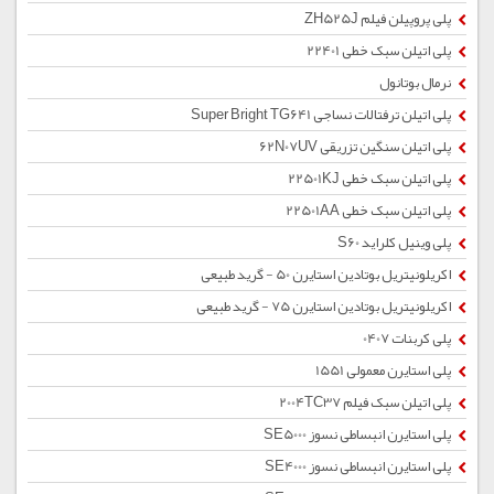
پلی پروپیلن فیلم ZH525J
پلی اتیلن سبک خطی 22401
نرمال بوتانول
پلی اتیلن ترفتالات نساجی Super Bright TG641
پلی اتیلن سنگین تزریقی 62N07UV
پلی اتیلن سبک خطی 22501KJ
پلی اتیلن سبک خطی 22501AA
پلی وینیل کلراید S60
اکریلونیتریل بوتادین استایرن 50 - گرید طبیعی
اکریلونیتریل بوتادین استایرن 75 - گرید طبیعی
پلی کربنات 0407
پلی استایرن معمولی 1551
پلی اتیلن سبک فیلم 2004TC37
پلی استایرن انبساطی نسوز SE5000
پلی استایرن انبساطی نسوز SE4000