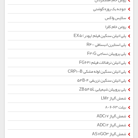
روغن خام آفتابگردان
جوجه یک روزه گوشتی
سلاپس واکس
روغن خام کلزا
پلی اتیلن سنگین فیلم (پودر) EX5
پلی استایرن انبساطی R400
پلی پروپیلن نساجی F30G
پلی اتیلن ترفتالات فیلم FG641
پلی اتیلن سنگین لوله مشکی CRP100B
پلی اتیلن سنگین تزریقی 54B04
پلی پروپیلن شیمیایی ZB545L
شمش آلیاژ LM2
بیلت 6063-8
شمش آلیاژ ADC17
شمش آلیاژ ADC12
شمش آلیاژ AS7GO3