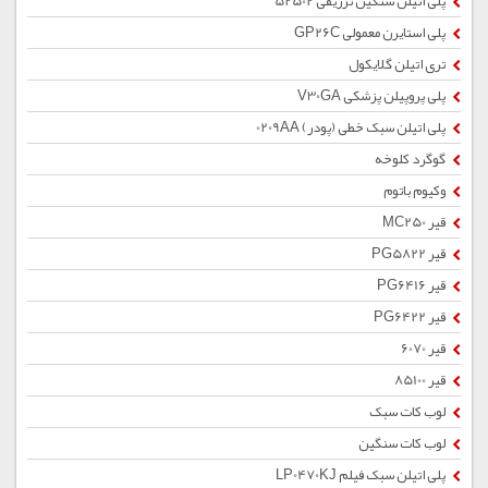
پلی اتیلن سنگین تزریقی 52502
پلی استایرن معمولی GP26C
تری اتیلن گلایکول
پلی پروپیلن پزشکی V30GA
پلی اتیلن سبک خطی (پودر) 0209AA
گوگرد کلوخه
وکیوم باتوم
قیر MC250
قیر PG5822
قیر PG6416
قیر PG6422
قیر 6070
قیر 85100
لوب کات سبک
لوب کات سنگین
پلی اتیلن سبک فیلم LP0470KJ