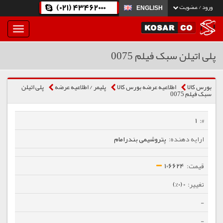
(021) 43462000
ورود / عضویت
ENGLISH
بار
و
بسته
پلی اتیلن سبک فیلم 0075
نمودن
فهرست
بورس کالا
اطلاعیه عرضه بورس کالا
پلیمر / اطلاعیه عرضه
پلی اتیلن
سبک فیلم 0075
1
پتروشیمی بندرامام
106624
0 (0%)
-
-