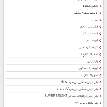
زایلین مخلوط
کربنات سدیم سنگین
بنزن
الکیل بنزن خطی
اسید استیک
اوره صنعتی
کریستال ملامین
آمونیاک (مایع)
پارازایلین
آروماتیک سنگین
آمونیاک (گاز)
پلی اتیلن سنگین تزریقی HI0500
پلی اتیلن سنگین تزریقی 60507UV
پلی اتیلن ترفتالات نساجی SUPER BRIGHT
پلی بوتادین رابر 1220