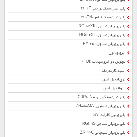
پلی اتیلن سبک تزریقی 1922T
پلی اتیلن سبک فیلم 2100TN00
پلی پروپیلن نساجی RG1102XK
پلی پروپیلن نساجی RG1102XL
پلی پروپیلن نساجی PYI250
ایزوبوتانول
تولوئن دی ایزو سیانات (TDI)
اسید کلریدریک
تری اتانول آمین
منو اتانول آمین
پلی اتیلن سنگین لوله CRP100N
پلی پروپیلن شیمیایی ZH515MA
پلی وینیل کلراید S70
پلی پروپیلن نساجی RG1101S
پلی پروپیلن شیمیایی ZR230C