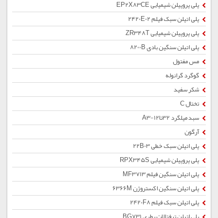
پلی پروپیلن شیمیایی EP2X83CE
پلی اتیلن سبک فیلم 2420E02
پلی پروپیلن شیمیایی ZR348T
پلی اتیلن سنگین بادی 8200B
مس مفتول
گوگرد گرانوله
شکر سفید
تختال C
سبد میلگرد 32تا12-A3
آرگون
پلی اتیلن سبک خطی 22B03
پلی پروپیلن شیمیایی RPX345S
پلی اتیلن سنگین فیلم MF3713
پلی اتیلن سنگین اکستروژن 6366M
پلی اتیلن سبک فیلم 2420F8
پلی اتیلن ترفتالات بطری BG731