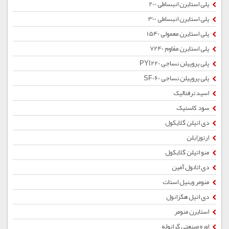
پلی استایرن انبساطی 200
پلی استایرن انبساطی 300
پلی استایرن معمولی 1540
پلی استایرن مقاوم 7240
پلی پروپیلن نساجی PYI220
پلی پروپیلن نساجی SF060
اسید ترفتالیک
سود کاستیک
دی اتیلن گلایکول
ارتوزایلن
منو اتیلن گلایکول
دی اتانول آمین
منومر وینیل استات
دی اتیل هگزانول
استایرن منومر
اوره صنعتی گرانوله