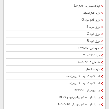
اپوکسی رزین مایع E6
ورق قلع اندود
ورق گالوانیزه G
ورق سرد B
ورق گرم C
ورق گرم B
جو دامی (ماده33)
بیلت 6063-7
شمش 1000p-99.8
ذرت دانه ای
اسلاک واکس سنگین ویژه 8%
اسلاک واکس سنگین ویژه
پلی پروپیلن RP270G
پلی اتیلن سنگین بادی (پودر) BL4
پلی اتیلن سنگین تزریقی 60505UV