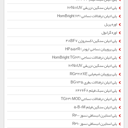
پلی اتیلن سنگین تزریقی 62N18UV
پلی اتیلن ترفتالات نساجی HomBright 641
اوره پریل
اوره گرانول
پلی اتیلن سنگین اکستروژن 48BF7
پلی پروپیلن نساجی (پودر) HP552R
پلی اتیلن ترفتالات نساجی HomBright TG641
پلی اتیلن سنگین تزریقی 62N11UV
پلی پروپیلن شیمیایی RG3212XE
پلی اتیلن ترفتالات بطری BG735
پلی اتیلن سبک فیلم 2426F8
پلی اتیلن ترفتالات نساجی TG641 MOD
پلی اتیلن سنگین فیلم 50B01M
پلی استایرن انبساطی نسوز R400
پلی استایرن انبساطی نسوز R310