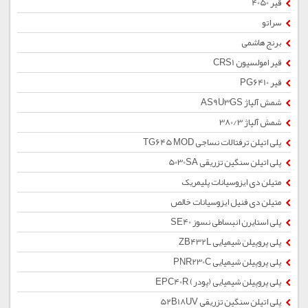
قیر 4050
سراتو
برنج هاشمی
قیر امولسیون CRS1
قیر PG6410
شمش آلیاژ AS9U3GS
شمش آلیاژ 380/3
پلی اتیلن ترفتالات نساجی TG645 MOD
پلی اتیلن سنگین تزریقی 5030SA
متیلن دی ایزوسیانات پلیمریک
متیلن دی فنیل ایزوسیانات خالص
پلی استایرن انبساطی نسوز SE40
پلی پروپیلن شیمیایی ZB432L
پلی پروپیلن شیمیایی PNR230C
پلی پروپیلن شیمیایی (پودر) EPC40R
پلی اتیلن سنگین تزریقی 52B18UV