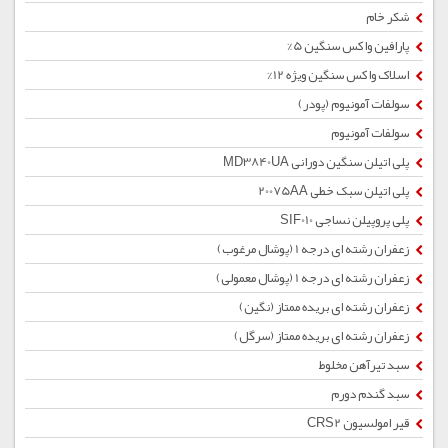
شکر خام
پارافین واکس سنگین 5%
اسلاک واکس سنگین ویژه 12%
سولفات آمونیوم (پودر)
سولفات آمونیوم
پلی اتیلن سنگین دورانی MD3840UA
پلی اتیلن سبک خطی 20075AA
پلی پروپیلن نساجی SIF010
زعفران رشته ای درجه 1 (پوشال مرغوب)
زعفران رشته ای درجه 1 (پوشال معمولی)
زعفران رشته ای بریده ممتاز (نگین)
زعفران رشته ای بریده ممتاز (سرگل)
سبد تیرآهن مخلوط
سبد گندم دورم
قیر امولسیون CRS2