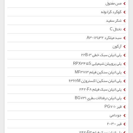
مس مفتول
گوگرد گرانوله
شکر سفید
تختال C
سبد میلگرد 32تا12-A3
آرگون
پلی اتیلن سبک خطی 22B03
پلی پروپیلن شیمیایی RPX345S
پلی اتیلن سنگین فیلم MF3713
پلی اتیلن سنگین اکستروژن 6366M
پلی اتیلن سبک فیلم 2420F8
پلی اتیلن ترفتالات بطری BG731
قیر PG7010
جو دامی
قیر 200300
پلی اتیلن سبک فیلم 2420F3