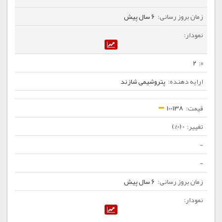
6 سال پیش
2
پتروشیمی شازند
100138
0 (0%)
-
-
6 سال پیش