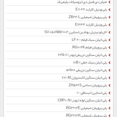
متیلن دی فنیل دی ایزوسیانات پلیمریک
پلی وینیل کلراید E7044
پلی پروپیلن شیمیایی ZB440L
پلی وینیل کلراید E6644
اکریلو نیتریل بوتادین استایرن SV0157NW2803
پلی اتیلن سبک فیلم LF0200
پلی پروپیلن فیلم RG1104K
پلی اتیلن سنگین تزریقی(پودر) 62N07
پلی اتیلن سبک خطی 18B01
پلی اتیلن سنگین تزریقی 52b18
پلی اتیلن سنگین اکستروژن 7700M
پلی پروپیلن نساجی ZH564S
پلی استایرن انبساطی 100
پلی اتیلن سنگین لوله (پودر) CRP100N
پلی پروپیلن شیمیایی RG3212E
پلی پروپیلن شیمیایی RG3212H