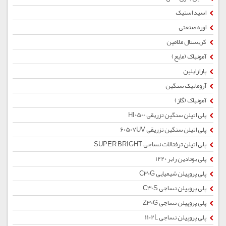
اسید استیک
اوره صنعتی
کریستال ملامین
آمونیاک (مایع)
پارازایلین
آروماتیک سنگین
آمونیاک (گاز)
پلی اتیلن سنگین تزریقی HI0500
پلی اتیلن سنگین تزریقی 60507UV
پلی اتیلن ترفتالات نساجی SUPER BRIGHT
پلی بوتادین رابر 1220
پلی پروپیلن شیمیایی C30G
پلی پروپیلن نساجی C30S
پلی پروپیلن نساجی Z30G
پلی پروپیلن نساجی 1102L