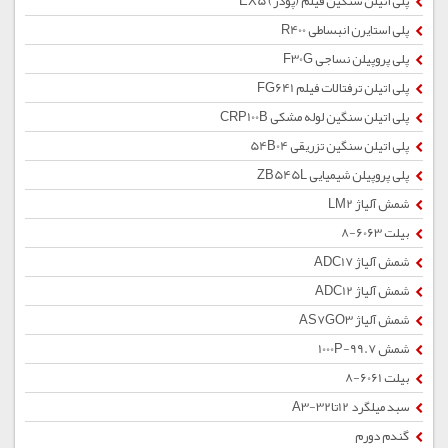
پلی اتیلن سنگین فیلم (پودر) EX5
پلی استایرن انبساطی R400
پلی پروپیلن نساجی F30G
پلی اتیلن ترفتالات فیلم FG641
پلی اتیلن سنگین لوله مشکی CRP100B
پلی اتیلن سنگین تزریقی 54B04
پلی پروپیلن شیمیایی ZB545L
شمش آلیاژ LM2
بیلت 6063-8
شمش آلیاژ ADC17
شمش آلیاژ ADC12
شمش آلیاژ AS7GO3
شمش 1000P-99.7
بیلت 6061-8
سبد میلگرد 12تا32-A3
گندم دورم