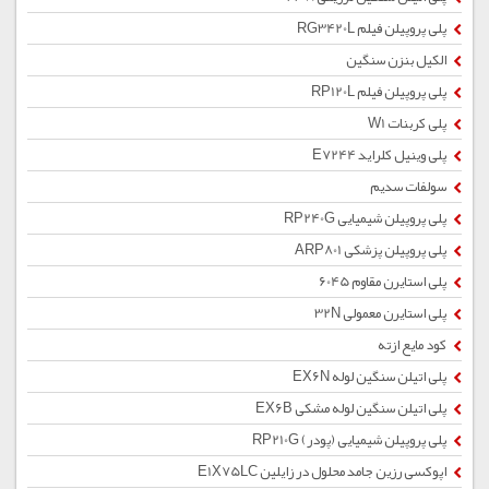
پلی پروپیلن فیلم RG3420L
الکیل بنزن سنگین
پلی پروپیلن فیلم RP120L
پلی کربنات W1
پلی وینیل کلراید E7244
سولفات سدیم
پلی پروپیلن شیمیایی RP240G
پلی پروپیلن پزشکی ARP801
پلی استایرن مقاوم 6045
پلی استایرن معمولی 32N
کود مایع ازته
پلی اتیلن سنگین لوله EX6N
پلی اتیلن سنگین لوله مشکی EX6B
پلی پروپیلن شیمیایی (پودر) RP210G
اپوکسی رزین جامد محلول در زایلین E1X75LC