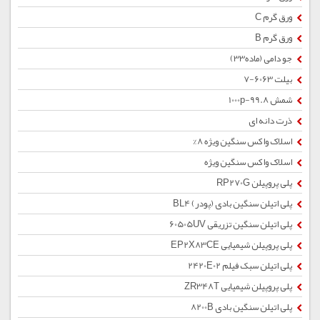
ورق گرم C
ورق گرم B
جو دامی (ماده33)
بیلت 6063-7
شمش 1000p-99.8
ذرت دانه ای
اسلاک واکس سنگین ویژه 8%
اسلاک واکس سنگین ویژه
پلی پروپیلن RP270G
پلی اتیلن سنگین بادی (پودر) BL4
پلی اتیلن سنگین تزریقی 60505UV
پلی پروپیلن شیمیایی EP2X83CE
پلی اتیلن سبک فیلم 2420E02
پلی پروپیلن شیمیایی ZR348T
پلی اتیلن سنگین بادی 8200B