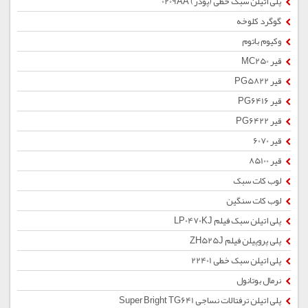
پلی اتیلن سبک خطی (پودر) 0209AA
گوگرد کلوخه
وکیوم باتوم
قیر MC250
قیر PG5822
قیر PG6416
قیر PG6422
قیر 6070
قیر 85100
لوب کات سبک
لوب کات سنگین
پلی اتیلن سبک فیلم LP0470KJ
پلی پروپیلن فیلم ZH525J
پلی اتیلن سبک خطی 22401
نرمال بوتانول
پلی اتیلن ترفتالات نساجی Super Bright TG641