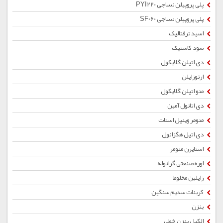
پلی پروپیلن نساجی PYI220
پلی پروپیلن نساجی SF060
اسید ترفتالیک
سود کاستیک
دی اتیلن گلایکول
ارتوزایلن
منو اتیلن گلایکول
دی اتانول آمین
منومر وینیل استات
دی اتیل هگزانول
استایرن منومر
اوره صنعتی گرانوله
زایلین مخلوط
کربنات سدیم سنگین
بنزن
الکیل بنزن خطی