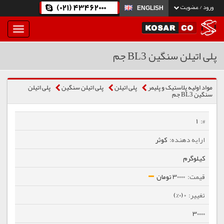
(021) 43462000
ورود / عضویت
ENGLISH
بار
و
بسته
پلی اتیلن سنگین BL3 جم
نمودن
فهرست
مواد اولیه پلاستیک و پلیمر
پلی اتیلن
پلی اتیلن سنگین
پلی اتیلن
سنگین BL3 جم
1
کوثر
کیلوگرم
30000 تومان
0 (0%)
30000