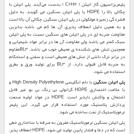
پلیمریزاسیون گاز اتیلن ( C2H4 ) بدست می‌آیند. پلی اتیلن با
چگالی بالا را HDPE یا پلی اتیلن سنگین می گویند. به دلیل
فشردگی زنجیره مولکولی در پلی اتیلن سنگین، چگالی آن بالا است
و به همین دلیل انعطاف پذیری آن ها کم می باشد بنابرین
مقاومت ضربه ای در پلی اتیلن های سنگین نسبت به پلی اتیلن
سبک کمتر می باشد ولی مقاومت آن ها در برابر مواد شیمیایی و
همچنین تنش های شکننده ی محیطی خوب می باشد. BL3مقاوم
در برابر ترک ناشی از تنش های محیطی است و سفتی و استحکام
به ضربه قابل قبولی دارد. از BL3 برای تولید ورق و بطری
استفاده می شود.
پلی اتیلن سنگین
با نام انگلیسی High Density Polyethylene و
با علامت اختصاری HDPE گرانولی بی رنگ، بی بو، غیر قابل
اشتعال و واکنش ناپذیر است. HDPE در مواد اولیه صنعت
پردازش پلاستیک مورد استفاده قرار می گیرد. این پلیمر
ترموپلاستیک از نفت ساخته می شود.
پلی اتیلن سنگین ترموپلاستیک مقرون به صرفه با ساختاری خطی
است که در دما و فشار پایین تولید می شود. HDPE انعطاف پذیر،