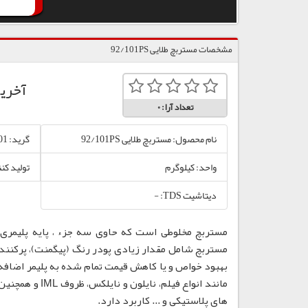
مشخصات مستربچ طلایی 92/101PS
آخری
تعداد آرا:
0
نام محصول: مستربچ طلایی 92/101PS
گرید: 92/101
واحد: کیلوگرم
تولید کن
دیتاشیت TDS: -
مستربچ مخلوطی است که حاوی سه جزء ، پایه پلیمری،
مستربچ شامل مقدار زیادی پودر رنگ (پیگمنت)، پرکننده
بهبود خواص و یا کاهش قیمت تمام شده به پلیمر اضافه
مانند انواع فی
های پلاستیکی و ... کاربرد دارد.