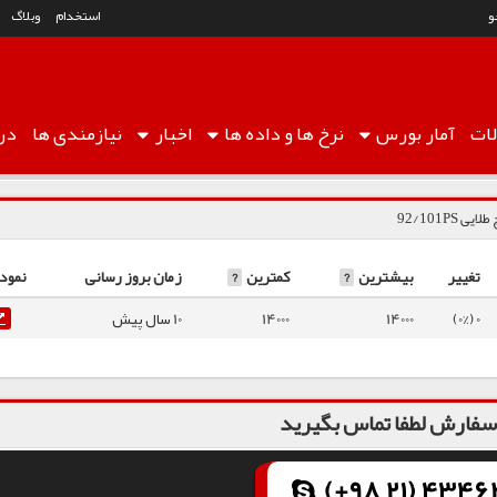
و
استخدام
وبلاگ
ات
آمار
بورس
نرخ ها
و داده ها
اخبار
نیازمندی ها
درب
ی 92/101PS
تغییر
بیشترین
?
کمترین
?
زمان بروز رسانی
نمودا
0 (0%)
14000
14000
10 سال پیش
فارش لطفا تماس بگیرید
(+98 21) 43462