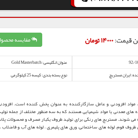
ن قیمت:
14000 تومان
مقایسه محصول
عنوان انگلیسی: Gold Masterbatch
نده: ایران مستربچ
نوع بسته بندی: کیسه 25 کیلوگرمی
 مواد افزودنی و عامل سازگارکننده به عنوان پخش کننده است. افزودن
 های معدنی یا مواد شیمیایی هستند که به سه منظور مختلف از جمله تولید
 می شوند. مستربچ های رنگی برای تولید ظروف یکبار مصرف و محصولات پلا
لم، نایلون و نایلکس، ظروف IML و همچنین ظروف فوم، لوله های ساختمانی، ورق های پلیمری ، لوله های آب و فاضلا