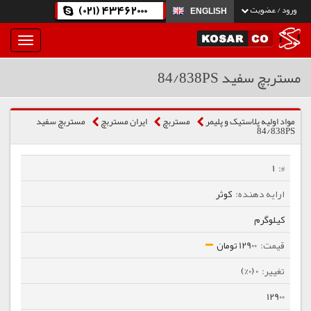
(021) 43462000
ورود / عضویت
ENGLISH
بار
و
بسته
مستربچ سفید 84/838PS
نمودن
فهرست
مواد اولیه پلاستیک و پلیمر
مستربچ
ایران مستربچ
مستربچ سفید
84/838PS
1
کوثر
کیلوگرم
12900 تومان
0 (0%)
12900