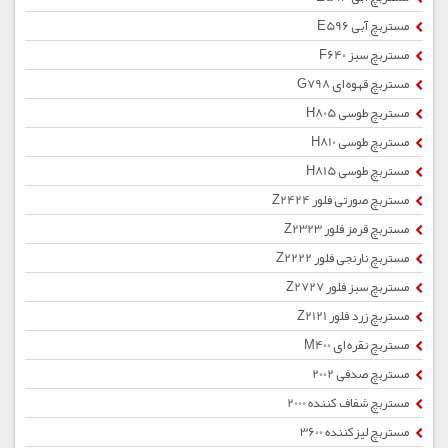
مستربچ آبی E596
مستربچ سبز F640
مستربچ قهوه ای G798
مستربچ طوسی H805
مستربچ طوسی H810
مستربچ طوسی H815
مستربچ صورتی فلور Z2424
مستربچ قرمز فلور Z2323
مستربچ نارنجی فلور Z2222
مستربچ سبز فلور Z2727
مستربچ زرد فلور Z2121
مستربچ نقره ای M400
مستربچ صدفی 2002
مستربچ شفاف کننده 2000
مستربچ لیزکننده 3600