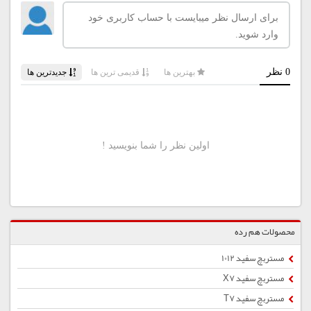
محصولات هم رده
مستربچ سفید 1012
مستربچ سفید X7
مستربچ سفید T7