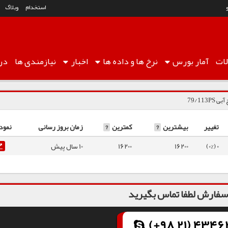
استخدام
وبلاگ
ات
آمار
بورس
نرخ ها
و داده ها
اخبار
نیازمندی ها
درب
79/113P
تغییر
بیشترین
?
کمترین
?
زمان بروز رسانی
نمود
0 (0%)
16200
16200
10 سال پیش
فارش لطفا تماس بگیرید
(+98 21) 43462