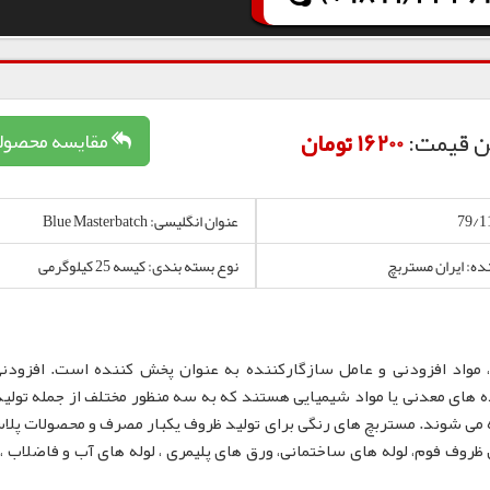
ن قیمت:
16200 تومان
مقایسه محصول
عنوان انگلیسی: Blue Masterbatch
نده: ایران مستربچ
نوع بسته بندی: کیسه 25 کیلوگرمی
 مواد افزودنی و عامل سازگارکننده به عنوان پخش کننده است. افزودن
 های معدنی یا مواد شیمیایی هستند که به سه منظور مختلف از جمله تولید
 می شوند. مستربچ های رنگی برای تولید ظروف یکبار مصرف و محصولات پلا
لم، نایلون و نایلکس، ظروف IML و همچنین ظروف فوم، لوله های ساختمانی، ورق های پلیمری ، لوله های آب و فاضلا