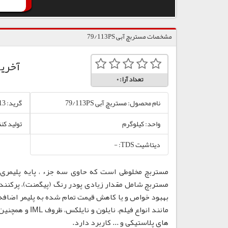
مشخصات مستربچ آبی 79/113PS
آخری
تعداد آرا:
0
نام محصول: مستربچ آبی 79/113PS
گرید: 79/113
واحد: کیلوگرم
تولید کن
دیتاشیت TDS: -
مستربچ مخلوطی است که حاوی سه جزء ، پایه پلیمری،
مستربچ شامل مقدار زیادی پودر رنگ (پیگمنت)، پرکننده
بهبود خواص و یا کاهش قیمت تمام شده به پلیمر اضافه
مانند انواع فی
های پلاستیکی و ... کاربرد دارد.