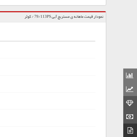
نمودار قیمت ماهانه ی مستربچ آبی 79/113PS / کوثر
قیمت مواد شیمیایی
قیمت مواد پلاستیکی
قیمت طلا
قیمت سکه
دیتاشیت