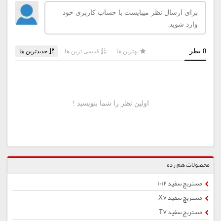
محصولات هم رده
مستربچ سفید 1012
مستربچ سفید X7
مستربچ سفید T7