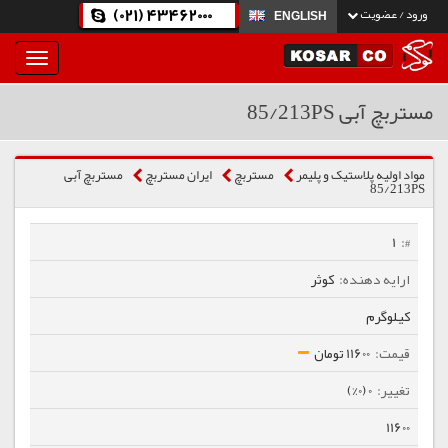
(021) 43462000
ورود / عضویت
ENGLISH
بار
و
بسته
مستربچ آبی 85/213PS
نمودن
فهرست
مواد اولیه پلاستیک و پلیمر
مستربچ
ایران مستربچ
مستربچ آبی
85/213PS
1
کوثر
کیلوگرم
11600 تومان
0 (0%)
11600