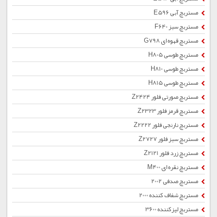
مستربچ آبی E596
مستربچ سبز F640
مستربچ قهوه ای G798
مستربچ طوسی H805
مستربچ طوسی H810
مستربچ طوسی H815
مستربچ صورتی فلور Z2424
مستربچ قرمز فلور Z2323
مستربچ نارنجی فلور Z2222
مستربچ سبز فلور Z2727
مستربچ زرد فلور Z2121
مستربچ نقره ای M400
مستربچ صدفی 2002
مستربچ شفاف کننده 2000
مستربچ لیزکننده 3600