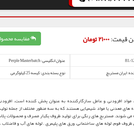
ن قیمت:
21000 تومان
مقایسه محصول
عنوان انگلیسی: Perple Masterbatch
نده: ایران مستربچ
نوع بسته بندی: کیسه 25 کیلوگرمی
 مواد افزودنی و عامل سازگارکننده به عنوان پخش کننده است. افزودن
 های معدنی یا مواد شیمیایی هستند که به سه منظور مختلف از جمله تولید
 می شوند. مستربچ های رنگی برای تولید ظروف یکبار مصرف و محصولات پلا
لم، نایلون و نایلکس، ظروف IML و همچنین ظروف فوم، لوله های ساختمانی، ورق های پلیمری ، لوله های آب و فاضلا