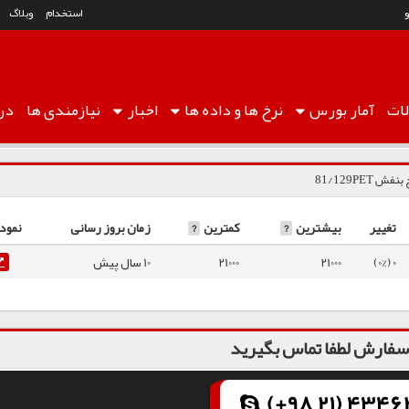
استخدام
وبلاگ
ات
آمار
بورس
نرخ ها
و داده ها
اخبار
نیازمندی ها
درب
 81/129PET
تغییر
بیشترین
?
کمترین
?
زمان بروز رسانی
نمودا
0 (0%)
21000
21000
10 سال پیش
فارش لطفا تماس بگیرید
(+98 21) 43462