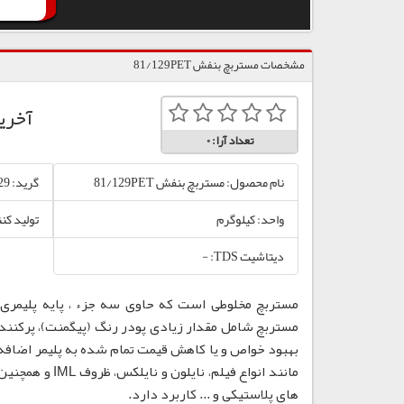
مشخصات مستربچ بنفش 81/129PET
آخری
تعداد آرا:
0
نام محصول: مستربچ بنفش 81/129PET
گرید: 81/129
واحد: کیلوگرم
تولید کن
دیتاشیت TDS: -
مستربچ مخلوطی است که حاوی سه جزء ، پایه پلیمری،
مستربچ شامل مقدار زیادی پودر رنگ (پیگمنت)، پرکننده
بهبود خواص و یا کاهش قیمت تمام شده به پلیمر اضافه
مانند انواع فی
های پلاستیکی و ... کاربرد دارد.