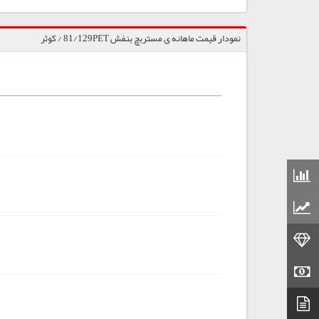
نمودار قیمت ماهانه ی مستربچ بنفش 81/129PET / کوثر
قیمت مواد شیمیایی
قیمت مواد پلاستیکی
قیمت طلا
قیمت سکه
دیتاشیت