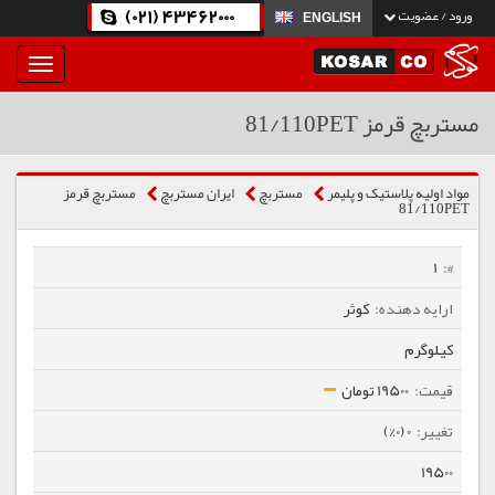
(021) 43462000
ورود / عضویت
ENGLISH
بار
و
بسته
مستربچ قرمز 81/110PET
نمودن
فهرست
مواد اولیه پلاستیک و پلیمر
مستربچ
ایران مستربچ
مستربچ قرمز
81/110PET
1
کوثر
کیلوگرم
19500 تومان
0 (0%)
19500