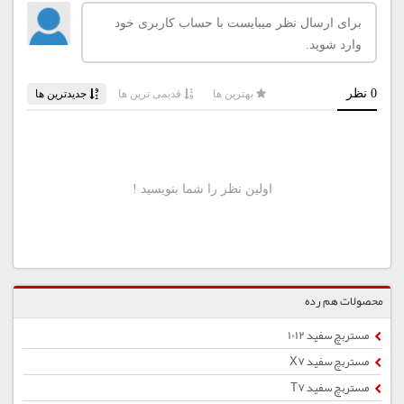
محصولات هم رده
مستربچ سفید 1012
مستربچ سفید X7
مستربچ سفید T7