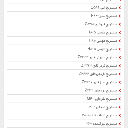
مستربچ آبی E596
مستربچ سبز F640
مستربچ قهوه ای G798
مستربچ طوسی H805
مستربچ طوسی H810
مستربچ طوسی H815
مستربچ صورتی فلور Z2424
مستربچ قرمز فلور Z2323
مستربچ نارنجی فلور Z2222
مستربچ سبز فلور Z2727
مستربچ زرد فلور Z2121
مستربچ نقره ای M400
مستربچ صدفی 2002
مستربچ شفاف کننده 2000
مستربچ لیزکننده 3600