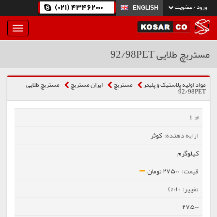
(021) 43462000
ورود / عضویت
ENGLISH
بار
و
بسته
مستربچ طلایی 92/98PET
نمودن
فهرست
مواد اولیه پلاستیک و پلیمر
مستربچ
ایران مستربچ
مستربچ طلایی
92/98PET
1
کوثر
کیلوگرم
27500 تومان
0 (0%)
27500