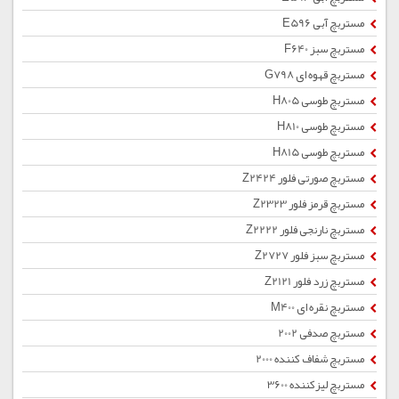
مستربچ آبی E596
مستربچ سبز F640
مستربچ قهوه ای G798
مستربچ طوسی H805
مستربچ طوسی H810
مستربچ طوسی H815
مستربچ صورتی فلور Z2424
مستربچ قرمز فلور Z2323
مستربچ نارنجی فلور Z2222
مستربچ سبز فلور Z2727
مستربچ زرد فلور Z2121
مستربچ نقره ای M400
مستربچ صدفی 2002
مستربچ شفاف کننده 2000
مستربچ لیزکننده 3600