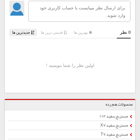
محصولات هم رده
مستربچ سفید 1012
مستربچ سفید X7
مستربچ سفید T7