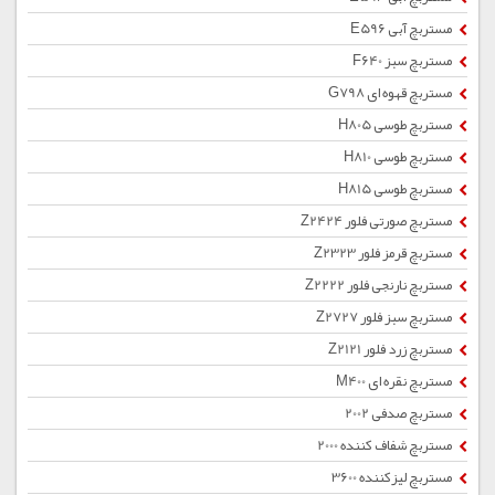
مستربچ آبی E596
مستربچ سبز F640
مستربچ قهوه ای G798
مستربچ طوسی H805
مستربچ طوسی H810
مستربچ طوسی H815
مستربچ صورتی فلور Z2424
مستربچ قرمز فلور Z2323
مستربچ نارنجی فلور Z2222
مستربچ سبز فلور Z2727
مستربچ زرد فلور Z2121
مستربچ نقره ای M400
مستربچ صدفی 2002
مستربچ شفاف کننده 2000
مستربچ لیزکننده 3600