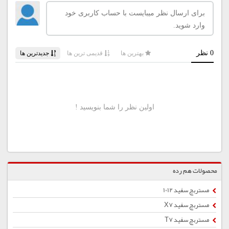
محصولات هم رده
مستربچ سفید 1012
مستربچ سفید X7
مستربچ سفید T7