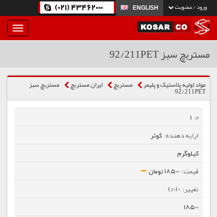
(021) 43462000
ورود / عضویت
ENGLISH
بار
و
بسته
مستربچ سبز 92/211PET
نمودن
فهرست
مواد اولیه پلاستیک و پلیمر
مستربچ
ایران مستربچ
مستربچ سبز
92/211PET
1
کوثر
کیلوگرم
18500 تومان
0 (0%)
18500