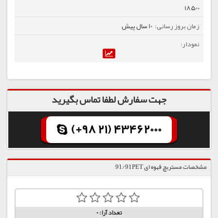
18500
10 سال پیش
جهت سفارش لطفا تماس بگیرید
(+98 21) 43462000
مشخصات مستربچ قهوه ای 91/91PET
تعداد آرا:
0