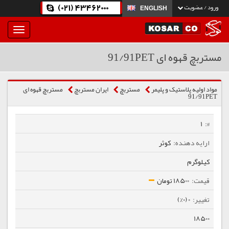
(021) 43462000
ورود / عضویت
ENGLISH
بار
و
بسته
مستربچ قهوه ای 91/91PET
نمودن
فهرست
مواد اولیه پلاستیک و پلیمر
مستربچ
ایران مستربچ
مستربچ قهوه ای
91/91PET
1
کوثر
کیلوگرم
18500 تومان
0 (0%)
18500