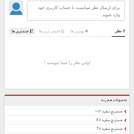
محصولات هم رده
مستربچ سفید 1012
مستربچ سفید X7
مستربچ سفید T7