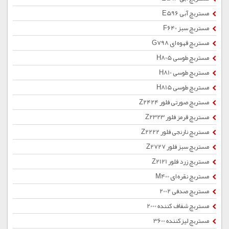
مستربچ آبی E596
مستربچ سبز F640
مستربچ قهوه ای G798
مستربچ طوسی H805
مستربچ طوسی H810
مستربچ طوسی H815
مستربچ صورتی فلور Z2424
مستربچ قرمز فلور Z2323
مستربچ نارنجی فلور Z2222
مستربچ سبز فلور Z2727
مستربچ زرد فلور Z2121
مستربچ نقره ای M400
مستربچ صدفی 2002
مستربچ شفاف کننده 2000
مستربچ لیزکننده 3600