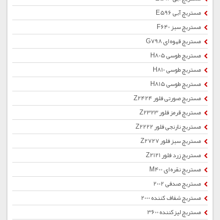
مستربچ آبی E596
مستربچ سبز F640
مستربچ قهوه ای G798
مستربچ طوسی H805
مستربچ طوسی H810
مستربچ طوسی H815
مستربچ صورتی فلور Z2424
مستربچ قرمز فلور Z2323
مستربچ نارنجی فلور Z2222
مستربچ سبز فلور Z2727
مستربچ زرد فلور Z2121
مستربچ نقره ای M400
مستربچ صدفی 2002
مستربچ شفاف کننده 2000
مستربچ لیزکننده 3600