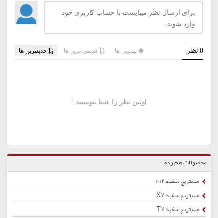
محصولات هم رده
مستربچ سفید 1012
مستربچ سفید X7
مستربچ سفید T7