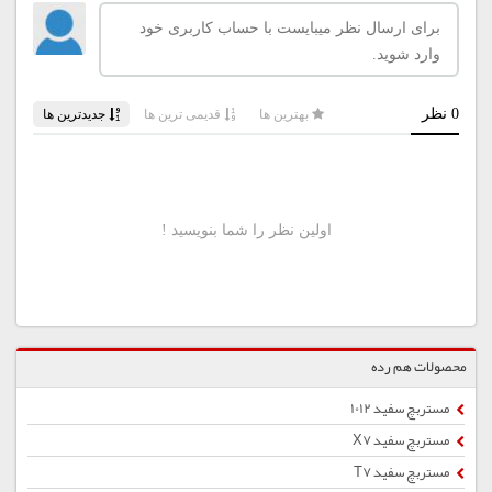
محصولات هم رده
مستربچ سفید 1012
مستربچ سفید X7
مستربچ سفید T7