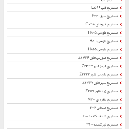
مستربچ آبی E596
مستربچ سبز F640
مستربچ قهوه ای G798
مستربچ طوسی H805
مستربچ طوسی H810
مستربچ طوسی H815
مستربچ صورتی فلور Z2424
مستربچ قرمز فلور Z2323
مستربچ نارنجی فلور Z2222
مستربچ سبز فلور Z2727
مستربچ زرد فلور Z2121
مستربچ نقره ای M400
مستربچ صدفی 2002
مستربچ شفاف کننده 2000
مستربچ لیزکننده 3600