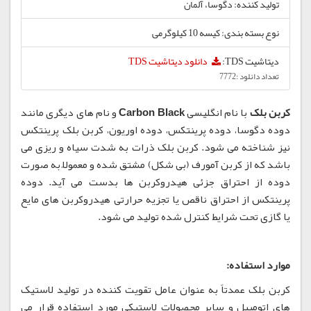
تولید کننده: دگوسا، آلمان
نوع بسته بندی: کیسه 10 کیلوگرمی
دیتاشیت TDS:
دانلود دیتاشیت TDS
تعداد دانلود :7772
کربن بلک
با نام انگلیسی
Carbon Black
و نام های دیگری مانند
دوده دگوسا، دوده پرینتکس، دوده اوریون، کربن بلک پرینتکس
نیز شناخته می شود. کربن بلک ذرات به شدت سیاه و ریزی می
باشد که از کربن آمورف (بی شکل) مشتق شده و معمولاً به صورت
دوده از احتراق جزئی هیدروکربن ها بدست می آید. دوده
پرینتکس از احتراق ناقص یا تجزیه حرارتی هیدروکربن های مایع
یا گازی تحت شرایط کنترل شده تولید می شود.
موارد استفاده:
کربن بلک عمدتاً به عنوان عامل تقویت کننده در تولید لاستیک
های اتومبیل و سایر محصولات لاستیکی مورد استفاده قرار می