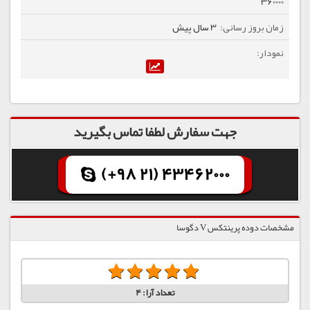
360000
3 سال پیش
جهت سفارش لطفا تماس بگیرید
(+98 21) 43462000
مشخصات دوده پرینتکس V دگوسا
تعداد آرا:
4