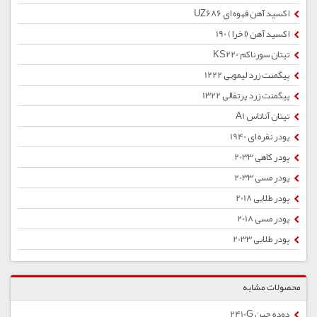
اکسید آهن قهوه ای UZ686
اکسید آهن (اخرا) 190
تیتان سورناکم KS220
پیگمنت زرد لیمویی 1222
پیگمنت زرد پرتقالی 1322
تیتان آناتاس A1
پودر نقره ای 1940
پودر کاهی 2033
پودر مسی 2033
پودر طلایی 2018
پودر مسی 2018
پودر طلایی 2033
محصولات مشابه
دوده چین 2410G