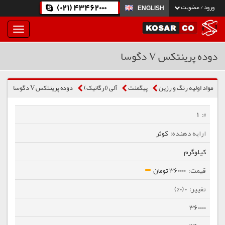
(021) 43462000
ورود / عضویت
ENGLISH
بار
و
بسته
دوده پرینتکس V دگوسا
نمودن
فهرست
مواد اولیه رنگ و رزین
پیگمنت
آلی (ارگانیک)
دوده پرینتکس V دگوسا
1
کوثر
کیلوگرم
360000 تومان
0 (0%)
360000