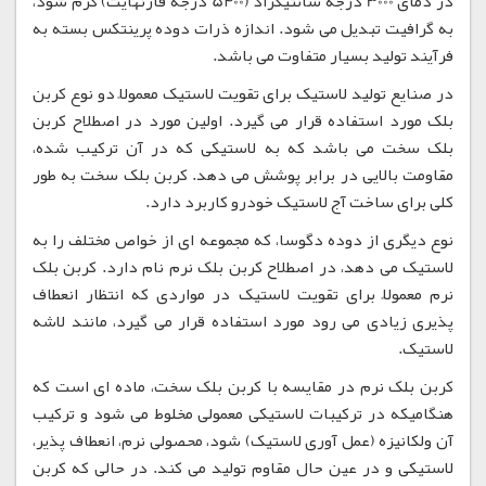
در دمای 3000 درجه سانتیگراد (5400 درجه فارنهایت) گرم شود،
به گرافیت تبدیل می شود. اندازه ذرات دوده پرینتکس بسته به
فرآیند تولید بسیار متفاوت می باشد.
در صنایع تولید لاستیک برای تقویت لاستیک معمولاً دو نوع کربن
بلک مورد استفاده قرار می گیرد. اولین مورد در اصطلاح کربن
بلک سخت می باشد که به لاستیکی که در آن ترکیب شده،
مقاومت بالایی در برابر پوشش می دهد. کربن بلک سخت به طور
کلی برای ساخت آج لاستیک خودرو کاربرد دارد.
نوع دیگری از دوده دگوسا، که مجموعه ای از خواص مختلف را به
لاستیک می دهد، در اصطلاح کربن بلک نرم نام دارد. کربن بلک
نرم معمولاً برای تقویت لاستیک در مواردی که انتظار انعطاف
پذیری زیادی می رود مورد استفاده قرار می گیرد، مانند لاشه
لاستیک.
کربن بلک نرم در مقایسه با کربن بلک سخت، ماده ای است که
هنگامیکه در ترکیبات لاستیکی معمولی مخلوط می شود و ترکیب
آن ولکانیزه (عمل آوری لاستیک) شود، محصولی نرم، انعطاف پذیر،
لاستیکی و در عین حال مقاوم تولید می کند. در حالی که کربن