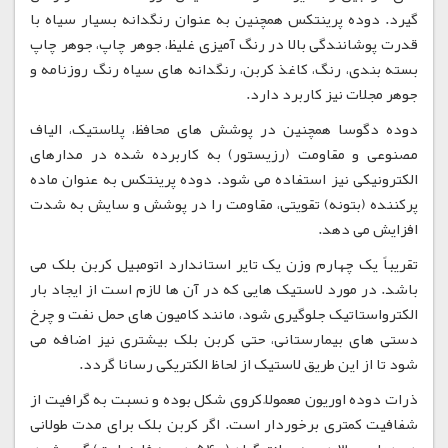
گیرد. دوده پرینتکس همچنین به عنوان رنگدانه بسیار سیاه با
قدرت پوشانندگی بالا در رنگ آمیزی غلیظ، جوهر چاپ، جوهر چاپ
بسته بندی، رنگ، کاغذ کربن، رنگدانه های سیاه رنگ روزنامه و
جوهر مجلات نیز کاربرد دارد.
دوده دگوسا همچنین در پوشش های محافظ، پلاستیک، الیاف
مصنوعی و مقاومت (رزیستور) به کاربرده شده در مدارهای
الکترونیکی نیز استفاده می شود. دوده پرینتکس به عنوان ماده
پرکننده (بتونه) تقویتی، مقاومت را در پوشش و سایش به شدت
افزایش می دهد.
تقریباً یک چهارم وزن یک تایر استاندارد اتومبیل کربن بلک می
باشد. در مورد لاستیک هایی که در آن ها لازم است از ایجاد بار
الکترواستاتیک جلوگیری شود، مانند کامیون های حمل نفت و چرخ
دستی های بیمارستانی، حتی کربن بلک بیشتری نیز اضافه می
شود تا از این طریق لاستیک از لحاظ الکتریکی رسانا گردد.
ذرات دوده اوریون معمولاً کروی شکل بوده و نسبت به گرافیت از
شفافیت کمتری برخوردار است. اگر کربن بلک برای مدت طولانی