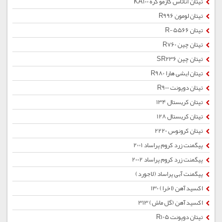
تیتان آناتاس کازمو کره KA100
تیتان لومون R996
تیتان R-5566
تیتان چین R760
تیتان چین SR236
تیتان ایشی هارا R980
تیتان دوپونت R900
تیتان کریستال 134
تیتان کریستال 128
تیتان کرونوس 2220
پیگمنت زرد كروم پراساد 2001
پیگمنت زرد كروم پراساد 2002
پیگمنت آبی پراساد (لاجورد)
اکسید آهن (اخرا) 130
اکسید آهن (گل ماش) 313
تیتان دوپونت R105