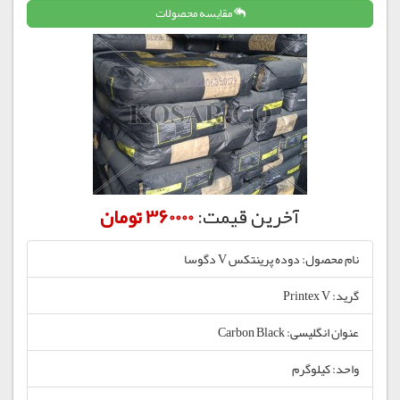
مقایسه محصولات
آخرین قیمت:
360000 تومان
نام محصول: دوده پرینتکس V دگوسا
گرید: Printex V
عنوان انگلیسی: Carbon Black
واحد: کیلوگرم