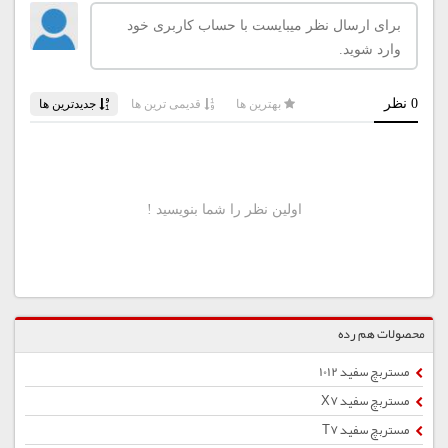
محصولات هم رده
مستربچ سفید 1012
مستربچ سفید X7
مستربچ سفید T7