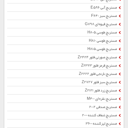
مستربچ آبی E596
مستربچ سبز F640
مستربچ قهوه ای G798
مستربچ طوسی H805
مستربچ طوسی H810
مستربچ طوسی H815
مستربچ صورتی فلور Z2424
مستربچ قرمز فلور Z2323
مستربچ نارنجی فلور Z2222
مستربچ سبز فلور Z2727
مستربچ زرد فلور Z2121
مستربچ نقره ای M400
مستربچ صدفی 2002
مستربچ شفاف کننده 2000
مستربچ لیزکننده 3600