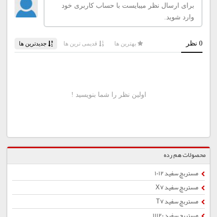
محصولات هم رده
مستربچ سفید 1012
مستربچ سفید X7
مستربچ سفید T7
مستربچ سفید 11120