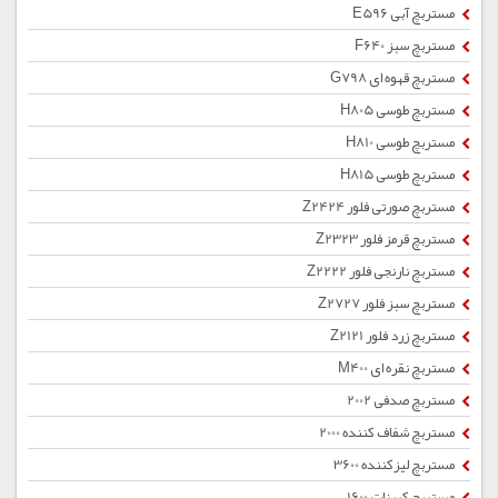
مستربچ آبی E596
مستربچ سبز F640
مستربچ قهوه ای G798
مستربچ طوسی H805
مستربچ طوسی H810
مستربچ طوسی H815
مستربچ صورتی فلور Z2424
مستربچ قرمز فلور Z2323
مستربچ نارنجی فلور Z2222
مستربچ سبز فلور Z2727
مستربچ زرد فلور Z2121
مستربچ نقره ای M400
مستربچ صدفی 2002
مستربچ شفاف کننده 2000
مستربچ لیزکننده 3600
مستربچ کربنات 1600