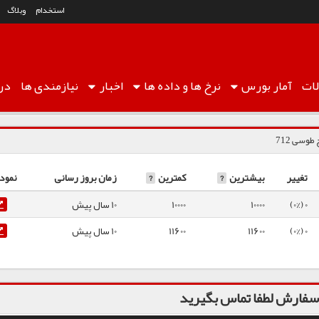
استخدام
وبلاگ
ات
آمار
بورس
نرخ ها
و داده ها
اخبار
نیازمندی ها
درب
وسی 712
تغییر
بیشترین
?
کمترین
?
زمان بروز رسانی
نمودا
0 (0%)
10000
10000
10 سال پیش
0 (0%)
11600
11600
10 سال پیش
فارش لطفا تماس بگیرید