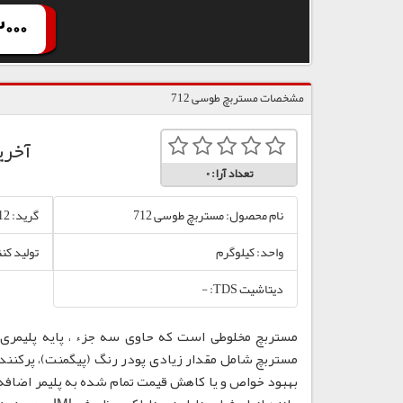
000
مشخصات مستربچ طوسی 712
آخری
تعداد آرا:
0
نام محصول: مستربچ طوسی 712
گرید: 712
واحد: کیلوگرم
تولید کن
دیتاشیت TDS: -
مستربچ مخلوطی است که حاوی سه جزء ، پایه پلیمری،
مستربچ شامل مقدار زیادی پودر رنگ (پیگمنت)، پرکننده
بهبود خواص و یا کاهش قیمت تمام شده به پلیمر اضافه