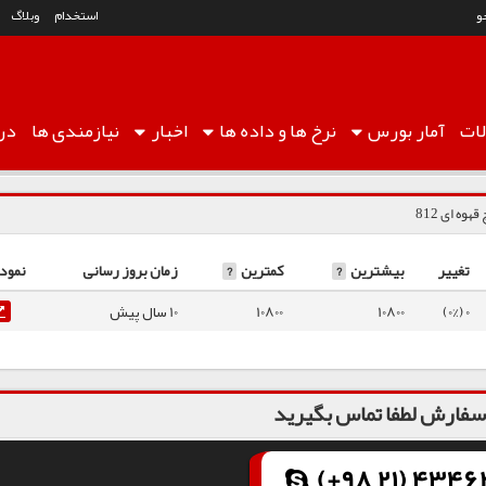
و
استخدام
وبلاگ
ات
آمار
بورس
نرخ ها
و داده ها
اخبار
نیازمندی ها
درب
وه ای 812
تغییر
بیشترین
?
کمترین
?
زمان بروز رسانی
نمودا
0 (0%)
10800
10800
10 سال پیش
فارش لطفا تماس بگیرید
(+98 21) 43462