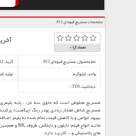
مشخصات مستربچ قهوه ای 812
آخری
تعداد آرا:
0
نام محصول: مستربچ قهوه ای 812
گرید: 812
واحد: کیلوگرم
تولید کن
دیتاشیت TDS: -
مستربچ مخلوطی است که حاوی سه جزء ، پایه پلیمری،
مستربچ شامل مقدار زیادی پودر رنگ (پیگمنت)، پرکننده
بهبود خواص و یا کاهش قیمت تمام شده به پلیمر اضافه
مانند انواع فی
های پلاستیکی و ... کاربرد دارد.