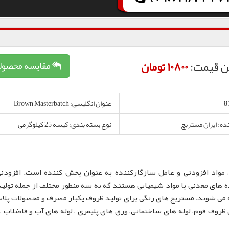
ن قیمت:
10800 تومان
مقایسه محصول
عنوان انگلیسی: Brown Masterbatch
نده: ایران مستربچ
نوع بسته بندی: کیسه 25 کیلوگرمی
 مواد افزودنی و عامل سازگارکننده به عنوان پخش کننده است. افزودن
 های معدنی یا مواد شیمیایی هستند که به سه منظور مختلف از جمله تولید
 می شوند. مستربچ های رنگی برای تولید ظروف یکبار مصرف و محصولات پلا
لم، نایلون و نایلکس، ظروف IML و همچنین ظروف فوم، لوله های ساختمانی، ورق های پلیمری ، لوله های آب و فاضلا