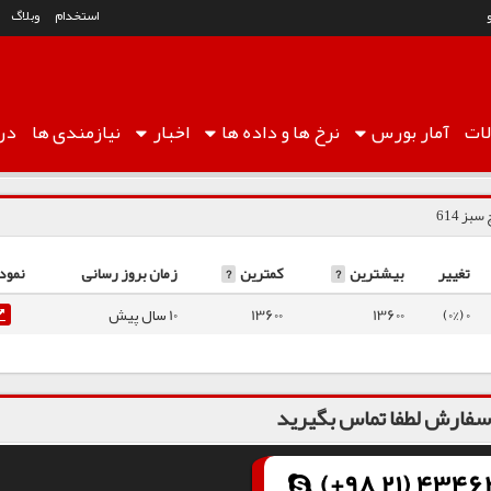
استخدام
وبلاگ
ات
آمار
بورس
نرخ ها
و داده ها
اخبار
نیازمندی ها
درب
بز 614
تغییر
بیشترین
?
کمترین
?
زمان بروز رسانی
نمود
0 (0%)
13600
13600
10 سال پیش
فارش لطفا تماس بگیرید
(+98 21) 43462