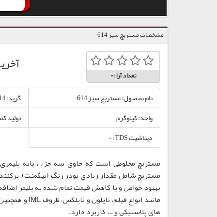
مشخصات مستربچ سبز 614
آخری
تعداد آرا:
0
نام محصول: مستربچ سبز 614
گرید: 614
واحد: کیلوگرم
تولید کن
دیتاشیت TDS: -
مستربچ مخلوطی است که حاوی سه جزء ، پایه پلیمری،
مستربچ شامل مقدار زیادی پودر رنگ (پیگمنت)، پرکننده
بهبود خواص و یا کاهش قیمت تمام شده به پلیمر اضافه
مانند انواع فی
های پلاستیکی و ... کاربرد دارد.