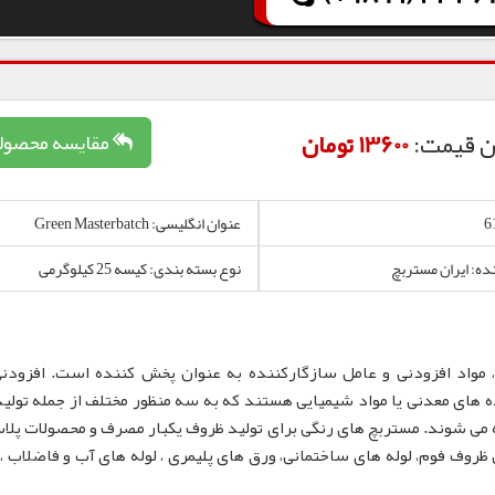
ن قیمت:
13600 تومان
مقایسه محصول
عنوان انگلیسی: Green Masterbatch
نده: ایران مستربچ
نوع بسته بندی: کیسه 25 کیلوگرمی
 مواد افزودنی و عامل سازگارکننده به عنوان پخش کننده است. افزودن
 های معدنی یا مواد شیمیایی هستند که به سه منظور مختلف از جمله تولید
 می شوند. مستربچ های رنگی برای تولید ظروف یکبار مصرف و محصولات پلا
لم، نایلون و نایلکس، ظروف IML و همچنین ظروف فوم، لوله های ساختمانی، ورق های پلیمری ، لوله های آب و فاضلا