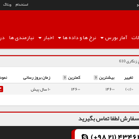
استخدام
وبلاگ
ات
آمار
بورس
نرخ ها
و داده ها
اخبار
نیازمندی ها
درب
نگاری 610
تغییر
بیشترین
?
کمترین
?
زمان بروز رسانی
نمود
0 (0%)
14600
14600
10 سال پیش
فارش لطفا تماس بگیرید
(+98 21) 43462