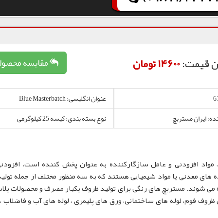
ن قیمت:
14600 تومان
مقایسه محصول
عنوان انگلیسی: Blue Masterbatch
نده: ایران مستربچ
نوع بسته بندی: کیسه 25 کیلوگرمی
 مواد افزودنی و عامل سازگارکننده به عنوان پخش کننده است. افزودن
 های معدنی یا مواد شیمیایی هستند که به سه منظور مختلف از جمله تولید
 می شوند. مستربچ های رنگی برای تولید ظروف یکبار مصرف و محصولات پلا
لم، نایلون و نایلکس، ظروف IML و همچنین ظروف فوم، لوله های ساختمانی، ورق های پلیمری ، لوله های آب و فاضلا