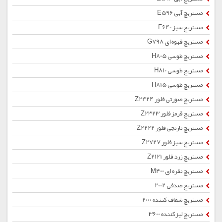
مستربچ آبی E596
مستربچ سبز F640
مستربچ قهوه ای G798
مستربچ طوسی H805
مستربچ طوسی H810
مستربچ طوسی H815
مستربچ صورتی فلور Z2424
مستربچ قرمز فلور Z2323
مستربچ نارنجی فلور Z2222
مستربچ سبز فلور Z2727
مستربچ زرد فلور Z2121
مستربچ نقره ای M400
مستربچ صدفی 2002
مستربچ شفاف کننده 2000
مستربچ لیزکننده 3600