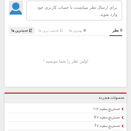
محصولات هم رده
مستربچ سفید 1012
مستربچ سفید X7
مستربچ سفید T7