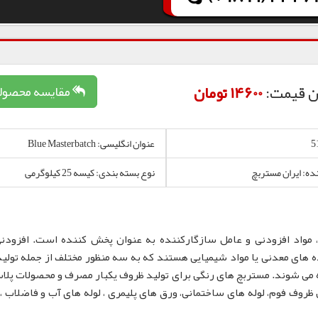
ن قیمت:
14600 تومان
مقایسه محصول
عنوان انگلیسی: Blue Masterbatch
نده: ایران مستربچ
نوع بسته بندی: کیسه 25 کیلوگرمی
 مواد افزودنی و عامل سازگارکننده به عنوان پخش کننده است. افزودن
 های معدنی یا مواد شیمیایی هستند که به سه منظور مختلف از جمله تولید
 می شوند. مستربچ های رنگی برای تولید ظروف یکبار مصرف و محصولات پلا
لم، نایلون و نایلکس، ظروف IML و همچنین ظروف فوم، لوله های ساختمانی، ورق های پلیمری ، لوله های آب و فاضلا