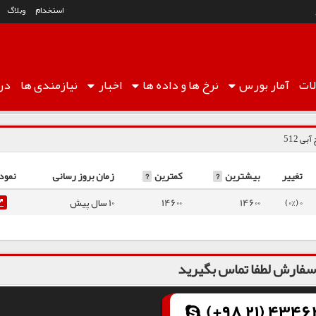
استخدام
وبلاگ
ات
آمار
بورس
نرخ ها
و داده ها
اخبار
نیازمندی ها
درب
ی 512
تغییر
بیشترین
?
کمترین
?
زمان بروز رسانی
نمود
0 (0%)
14600
14600
10 سال پیش
فارش لطفا تماس بگیرید
(+98 21) 43462