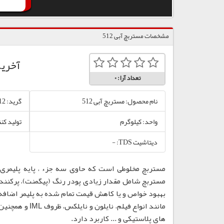
مشخصات مستربچ آبی 512
آخری
تعداد آرا:
0
نام محصول: مستربچ آبی 512
گرید: 512
واحد: کیلوگرم
تولید کن
دیتاشیت TDS: -
مستربچ مخلوطی است که حاوی سه جزء ، پایه پلیمری،
مستربچ شامل مقدار زیادی پودر رنگ (پیگمنت)، پرکننده
بهبود خواص و یا کاهش قیمت تمام شده به پلیمر اضافه
مانند انواع فی
های پلاستیکی و ... کاربرد دارد.