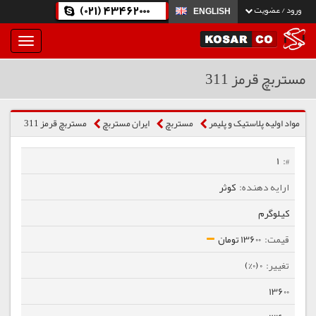
(021) 43462000
ورود / عضویت
ENGLISH
بار
و
بسته
مستربچ قرمز 311
نمودن
فهرست
مواد اولیه پلاستیک و پلیمر
مستربچ
ایران مستربچ
مستربچ قرمز 311
1
کوثر
کیلوگرم
13600 تومان
0 (0%)
13600