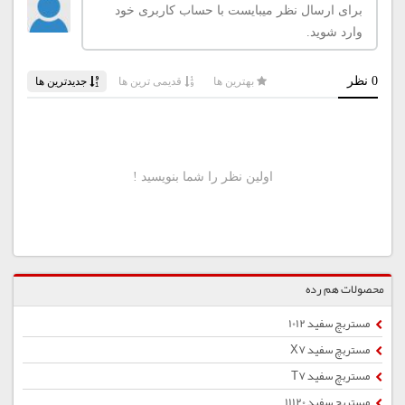
محصولات هم رده
مستربچ سفید 1012
مستربچ سفید X7
مستربچ سفید T7
مستربچ سفید 11120