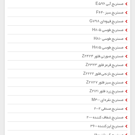
مستربچ آبی E596
مستربچ سبز F640
مستربچ قهوه ای G798
مستربچ طوسی H805
مستربچ طوسی H810
مستربچ طوسی H815
مستربچ صورتی فلور Z2424
مستربچ قرمز فلور Z2323
مستربچ نارنجی فلور Z2222
مستربچ سبز فلور Z2727
مستربچ زرد فلور Z2121
مستربچ نقره ای M400
مستربچ صدفی 2002
مستربچ شفاف کننده 2000
مستربچ لیزکننده 3600
مستربچ کربنات 1600