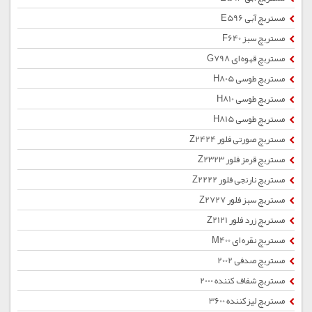
مستربچ آبی E596
مستربچ سبز F640
مستربچ قهوه ای G798
مستربچ طوسی H805
مستربچ طوسی H810
مستربچ طوسی H815
مستربچ صورتی فلور Z2424
مستربچ قرمز فلور Z2323
مستربچ نارنجی فلور Z2222
مستربچ سبز فلور Z2727
مستربچ زرد فلور Z2121
مستربچ نقره ای M400
مستربچ صدفی 2002
مستربچ شفاف کننده 2000
مستربچ لیزکننده 3600