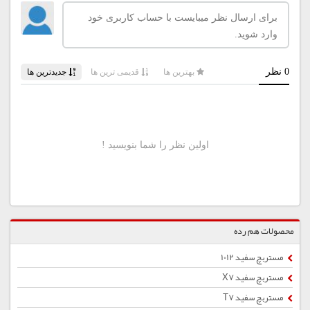
محصولات هم رده
مستربچ سفید 1012
مستربچ سفید X7
مستربچ سفید T7