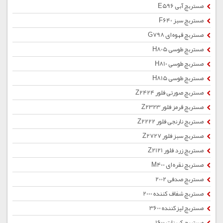
مستربچ آبی E596
مستربچ سبز F640
مستربچ قهوه ای G798
مستربچ طوسی H805
مستربچ طوسی H810
مستربچ طوسی H815
مستربچ صورتی فلور Z2424
مستربچ قرمز فلور Z2323
مستربچ نارنجی فلور Z2222
مستربچ سبز فلور Z2727
مستربچ زرد فلور Z2121
مستربچ نقره ای M400
مستربچ صدفی 2002
مستربچ شفاف کننده 2000
مستربچ لیزکننده 3600
مستربچ کربنات 1600