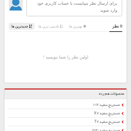
محصولات هم رده
مستربچ سفید 1012
مستربچ سفید X7
مستربچ سفید T7
مستربچ سفید 11120