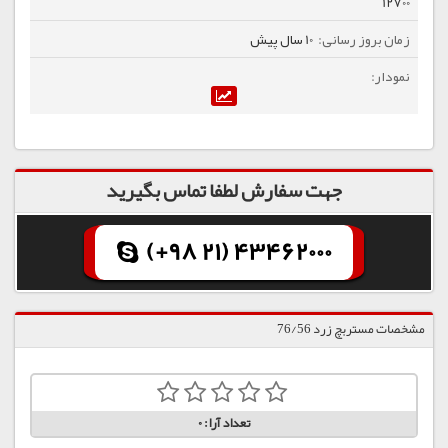
12700
10 سال پیش
جهت سفارش لطفا تماس بگیرید
(+98 21) 43462000
مشخصات مستربچ زرد 76/56
تعداد آرا:
0