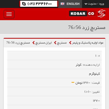
(021) 43462000
ورود / عضویت
ENGLISH
بار
و
بسته
مستربچ زرد 76/56
نمودن
فهرست
مواد اولیه پلاستیک و پلیمر
مستربچ
ایران مستربچ
مستربچ زرد 76/56
1
کوثر
کیلوگرم
12700 تومان
0 (0%)
12700